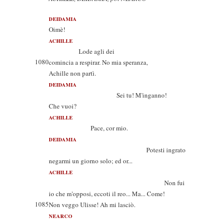
DEIDAMIA
Oimè!
ACHILLE
Lode agli dei
1080
comincia a respirar. No mia speranza,
Achille non partì.
DEIDAMIA
Sei tu! M'inganno!
Che vuoi?
ACHILLE
Pace, cor mio.
DEIDAMIA
Potesti ingrato
negarmi un giorno solo; ed or...
ACHILLE
Non fui
io che m'opposi, eccoti il reo... Ma... Come!
1085
Non veggo Ulisse! Ah mi lasciò.
NEARCO