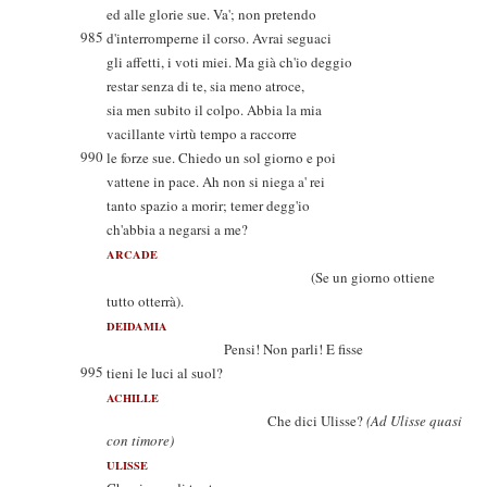
ed alle glorie sue. Va'; non pretendo
985
d'interromperne il corso. Avrai seguaci
gli affetti, i voti miei. Ma già ch'io deggio
restar senza di te, sia meno atroce,
sia men subito il colpo. Abbia la mia
vacillante virtù tempo a raccorre
990
le forze sue. Chiedo un sol giorno e poi
vattene in pace. Ah non si niega a' rei
tanto spazio a morir; temer degg'io
ch'abbia a negarsi a me?
ARCADE
(Se un giorno ottiene
tutto otterrà).
DEIDAMIA
Pensi! Non parli! E fisse
995
tieni le luci al suol?
ACHILLE
Che dici Ulisse?
(Ad Ulisse quasi
con timore)
ULISSE