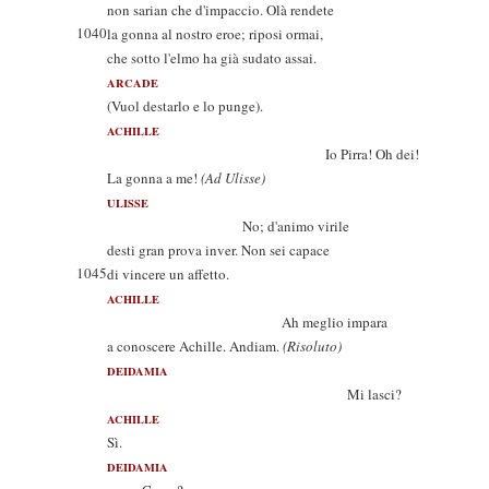
non sarian che d'impaccio. Olà rendete
1040
la gonna al nostro eroe; riposi ormai,
che sotto l'elmo ha già sudato assai.
ARCADE
(Vuol destarlo e lo punge).
ACHILLE
Io Pirra! Oh dei!
La gonna a me!
(Ad Ulisse)
ULISSE
No; d'animo virile
desti gran prova inver. Non sei capace
1045
di vincere un affetto.
ACHILLE
Ah meglio impara
a conoscere Achille. Andiam.
(Risoluto)
DEIDAMIA
Mi lasci?
ACHILLE
Sì.
DEIDAMIA