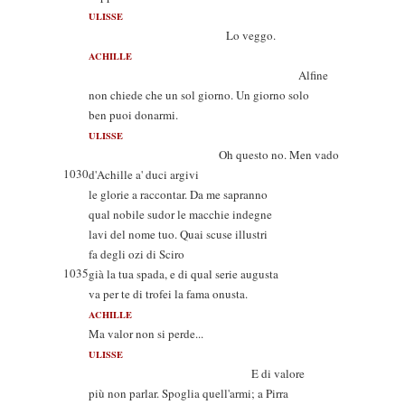
ULISSE
Lo veggo.
ACHILLE
Alfine
non chiede che un sol giorno. Un giorno solo
ben puoi donarmi.
ULISSE
Oh questo no. Men vado
1030
d'Achille a' duci argivi
le glorie a raccontar. Da me sapranno
qual nobile sudor le macchie indegne
lavi del nome tuo. Quai scuse illustri
fa degli ozi di Sciro
1035
già la tua spada, e di qual serie augusta
va per te di trofei la fama onusta.
ACHILLE
Ma valor non si perde...
ULISSE
E di valore
più non parlar. Spoglia quell'armi; a Pirra