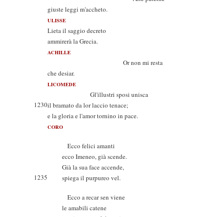
giuste leggi m'accheto.
ULISSE
Lieta il saggio decreto
ammirerà la Grecia.
ACHILLE
Or non mi resta
che desiar.
LICOMEDE
Gl'illustri sposi unisca
1230
il bramato da lor laccio tenace;
e la gloria e l'amor tornino in pace.
CORO
Ecco felici amanti
ecco Imeneo, già scende.
Già la sua face accende,
1235
spiega il purpureo vel.
Ecco a recar sen viene
le amabili catene