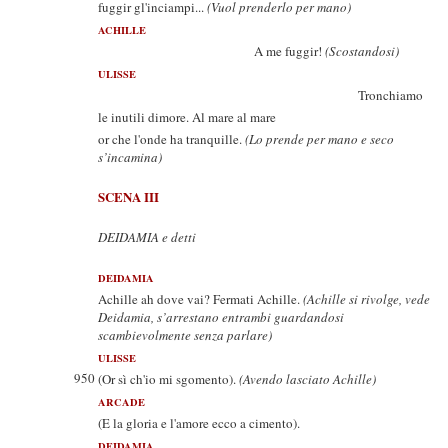
fuggir gl'inciampi...
(Vuol prenderlo per mano)
ACHILLE
A me fuggir!
(Scostandosi)
ULISSE
Tronchiamo
le inutili dimore. Al mare al mare
or che l'onde ha tranquille.
(Lo prende per mano e seco
s’incamina)
SCENA III
DEIDAMIA e detti
DEIDAMIA
Achille ah dove vai? Fermati Achille.
(Achille si rivolge, vede
Deidamia, s’arrestano entrambi guardandosi
scambievolmente senza parlare)
ULISSE
950
(Or sì ch'io mi sgomento).
(Avendo lasciato Achille)
ARCADE
(E la gloria e l'amore ecco a cimento).
DEIDAMIA