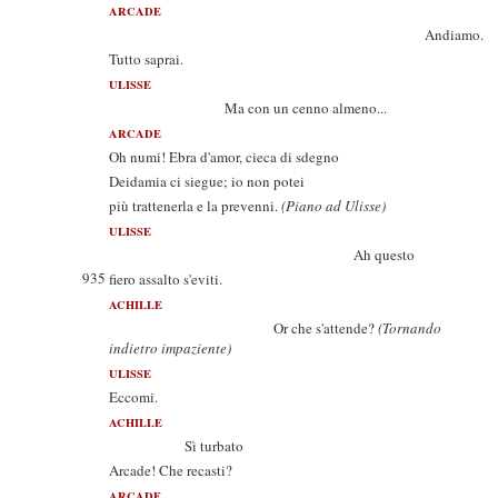
ARCADE
Andiamo.
Tutto saprai.
ULISSE
Ma con un cenno almeno...
ARCADE
Oh numi! Ebra d'amor, cieca di sdegno
Deidamia ci siegue; io non potei
più trattenerla e la prevenni.
(Piano ad Ulisse)
ULISSE
Ah questo
935
fiero assalto s'eviti.
ACHILLE
Or che s'attende?
(Tornando
indietro impaziente)
ULISSE
Eccomi.
ACHILLE
Sì turbato
Arcade! Che recasti?
ARCADE