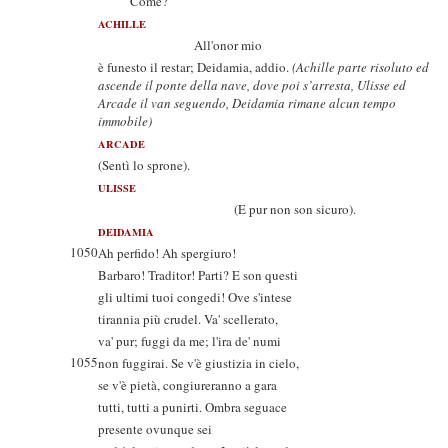
Come?
ACHILLE
All'onor mio
è funesto il restar; Deidamia, addio.
(Achille parte risoluto ed
ascende il ponte della nave, dove poi s’arresta, Ulisse ed
Arcade il van seguendo, Deidamia rimane alcun tempo
immobile)
ARCADE
(Sentì lo sprone).
ULISSE
(E pur non son sicuro).
DEIDAMIA
1050
Ah perfido! Ah spergiuro!
Barbaro! Traditor! Parti? E son questi
gli ultimi tuoi congedi! Ove s'intese
tirannia più crudel. Va' scellerato,
va' pur; fuggi da me; l'ira de' numi
1055
non fuggirai. Se v'è giustizia in cielo,
se v'è pietà, congiureranno a gara
tutti, tutti a punirti. Ombra seguace
presente ovunque sei