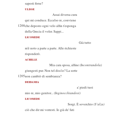
sapesti forse?
ULISSE
Assai diversa cura
qui mi conduce. Eccelso re, conviene
1200
che deposto ogni velo alfin t'esponga
della Grecia il voler. Sappi...
LICOMEDE
Già tutto
m'è noto a parte a parte. Alle richieste
risponderò.
ACHILLE
Mia cara sposa, alfine
(Incontrandola)
giungesti pur. Non tel diss'io? La sorte
1205
non cambiò di sembianza?
DEIDAMIA
a' piedi tuoi
mio re, mio genitor...
(Inginocchiandosi)
LICOMEDE
Sorgi. È soverchio
(S’alza)
ciò che dir mi vorresti. Io già de' fati