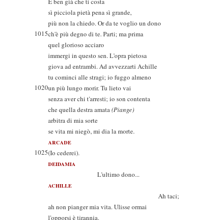
E ben già che ti costa
sì picciola pietà pena sì grande,
più non la chiedo. Or da te voglio un dono
1015
ch'è più degno di te. Parti; ma prima
quel glorioso acciaro
immergi in questo sen. L'opra pietosa
giova ad entrambi. Ad avvezzarti Achille
tu cominci alle stragi; io fuggo almeno
1020
un più lungo morir. Tu lieto vai
senza aver chi t'arresti; io son contenta
che quella destra amata
(Piange)
arbitra di mia sorte
se vita mi niegò, mi dia la morte.
ARCADE
1025
(Io cederei).
DEIDAMIA
L'ultimo dono...
ACHILLE
Ah taci;
ah non pianger mia vita. Ulisse ormai
l'opporsi è tirannia.