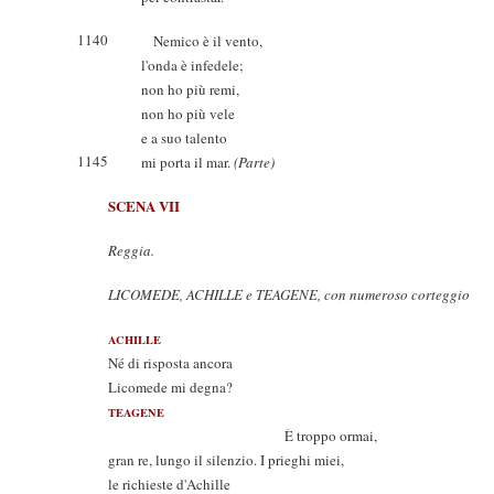
1140
Nemico è il vento,
l'onda è infedele;
non ho più remi,
non ho più vele
e a suo talento
1145
mi porta il mar.
(Parte)
SCENA VII
Reggia.
LICOMEDE, ACHILLE e TEAGENE, con numeroso corteggio
ACHILLE
Né di risposta ancora
Licomede mi degna?
TEAGENE
È troppo ormai,
gran re, lungo il silenzio. I prieghi miei,
le richieste d'Achille