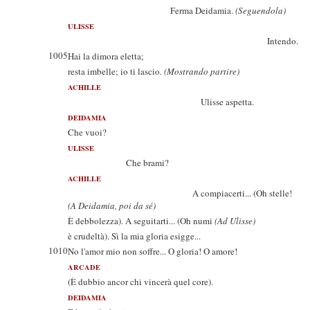
Ferma Deidamia.
(Seguendola)
ULISSE
Intendo.
1005
Hai la dimora eletta;
resta imbelle; io ti lascio.
(Mostrando partire)
ACHILLE
Ulisse aspetta.
DEIDAMIA
Che vuoi?
ULISSE
Che brami?
ACHILLE
A compiacerti... (Oh stelle!
(A Deidamia, poi da sé)
È debbolezza). A seguitarti... (Oh numi
(Ad Ulisse)
è crudeltà). Sì la mia gloria esigge...
1010
No l'amor mio non soffre... O gloria! O amore!
ARCADE
(È dubbio ancor chi vincerà quel core).
DEIDAMIA