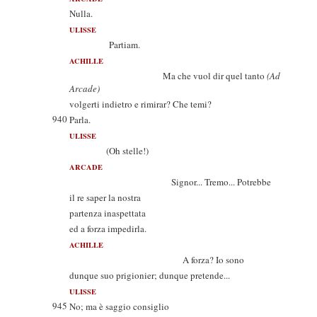
Nulla.
ULISSE
Partiam.
ACHILLE
Ma che vuol dir quel tanto
(Ad
Arcade)
volgerti indietro e rimirar? Che temi?
940
Parla.
ULISSE
(Oh stelle!)
ARCADE
Signor... Tremo... Potrebbe
il re saper la nostra
partenza inaspettata
ed a forza impedirla.
ACHILLE
A forza? Io sono
dunque suo prigionier; dunque pretende...
ULISSE
945
No; ma è saggio consiglio