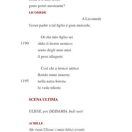
grato potrò mostrarmi?
LICOMEDE
A Licomede
l'esser padre a tal figlio è gran mercede.
Or che mio figlio sei
1190
sfido il destin nemico;
sento degli anni miei
il peso allegerir.
Così chi a tronco antico
florido ramo innesta
1195
nella natia foresta
lo vede rifiorir.
SCENA ULTIMA
ULISSE, poi DEIDAMIA. Indi tutti
ACHILLE
Ah vieni Ulisse; i miei felici eventi