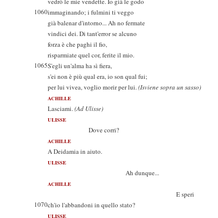
vedrò le mie vendette. Io già le godo
1060
immaginando; i fulmini ti veggo
già balenar d'intorno... Ah no fermate
vindici dei. Di tant'error se alcuno
forza è che paghi il fio,
risparmiate quel cor, ferite il mio.
1065
S'egli un'alma ha sì fiera,
s'ei non è più qual era, io son qual fui;
per lui vivea, voglio morir per lui.
(Isviene sopra un sasso)
ACHILLE
Lasciami.
(Ad Ulisse)
ULISSE
Dove corri?
ACHILLE
A Deidamia in aiuto.
ULISSE
Ah dunque...
ACHILLE
E speri
1070
ch'io l'abbandoni in quello stato?
ULISSE