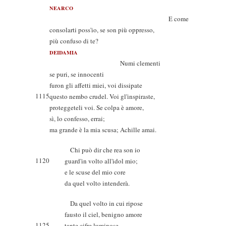
NEARCO
E come
consolarti poss'io, se son più oppresso,
più confuso di te?
DEIDAMIA
Numi clementi
se puri, se innocenti
furon gli affetti miei, voi dissipate
1115
questo nembo crudel. Voi gl'inspiraste,
proteggeteli voi. Se colpa è amore,
sì, lo confesso, errai;
ma grande è la mia scusa; Achille amai.
Chi può dir che rea son io
1120
guard'in volto all'idol mio;
e le scuse del mio core
da quel volto intenderà.
Da quel volto in cui ripose
fausto il ciel, benigno amore
1125
tante cifre luminose