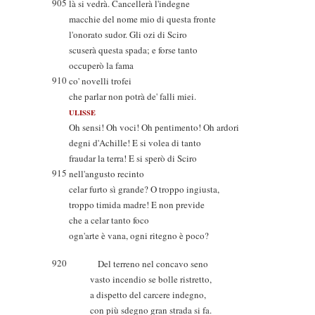
905
là si vedrà. Cancellerà l'indegne
macchie del nome mio di questa fronte
l'onorato sudor. Gli ozi di Sciro
scuserà questa spada; e forse tanto
occuperò la fama
910
co' novelli trofei
che parlar non potrà de' falli miei.
ULISSE
Oh sensi! Oh voci! Oh pentimento! Oh ardori
degni d'Achille! E si volea di tanto
fraudar la terra! E si sperò di Sciro
915
nell'angusto recinto
celar furto sì grande? O troppo ingiusta,
troppo timida madre! E non previde
che a celar tanto foco
ogn'arte è vana, ogni ritegno è poco?
920
Del terreno nel concavo seno
vasto incendio se bolle ristretto,
a dispetto del carcere indegno,
con più sdegno gran strada si fa.