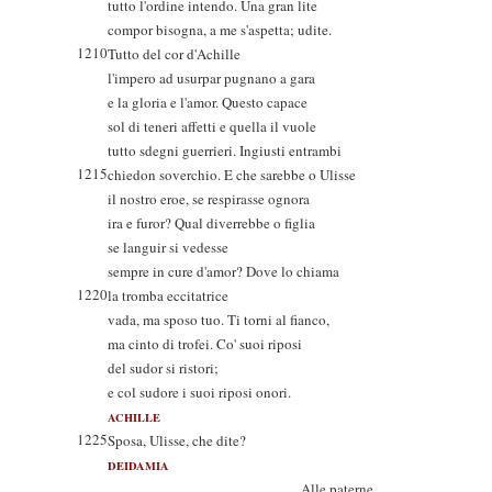
tutto l'ordine intendo. Una gran lite
compor bisogna, a me s'aspetta; udite.
1210
Tutto del cor d'Achille
l'impero ad usurpar pugnano a gara
e la gloria e l'amor. Questo capace
sol di teneri affetti e quella il vuole
tutto sdegni guerrieri. Ingiusti entrambi
1215
chiedon soverchio. E che sarebbe o Ulisse
il nostro eroe, se respirasse ognora
ira e furor? Qual diverrebbe o figlia
se languir si vedesse
sempre in cure d'amor? Dove lo chiama
1220
la tromba eccitatrice
vada, ma sposo tuo. Ti torni al fianco,
ma cinto di trofei. Co' suoi riposi
del sudor si ristori;
e col sudore i suoi riposi onori.
ACHILLE
1225
Sposa, Ulisse, che dite?
DEIDAMIA
Alle paterne