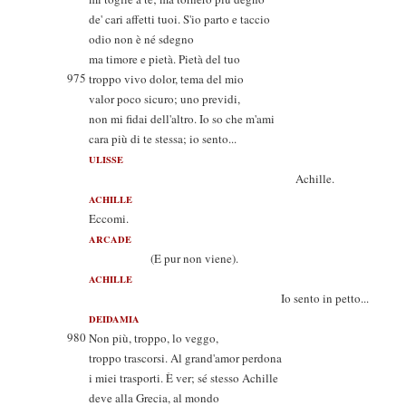
de' cari affetti tuoi. S'io parto e taccio
odio non è né sdegno
ma timore e pietà. Pietà del tuo
975
troppo vivo dolor, tema del mio
valor poco sicuro; uno previdi,
non mi fidai dell'altro. Io so che m'ami
cara più di te stessa; io sento...
ULISSE
Achille.
ACHILLE
Eccomi.
ARCADE
(E pur non viene).
ACHILLE
Io sento in petto...
DEIDAMIA
980
Non più, troppo, lo veggo,
troppo trascorsi. Al grand'amor perdona
i miei trasporti. È ver; sé stesso Achille
deve alla Grecia, al mondo