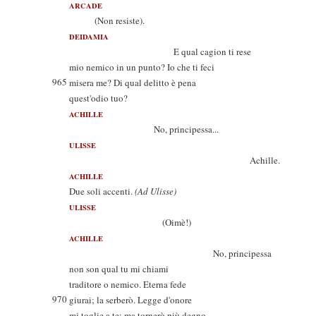
ARCADE
(Non resiste).
DEIDAMIA
E qual cagion ti rese
mio nemico in un punto? Io che ti feci
965
misera me? Di qual delitto è pena
quest'odio tuo?
ACHILLE
No, principessa...
ULISSE
Achille.
ACHILLE
Due soli accenti.
(Ad Ulisse)
ULISSE
(Oimè!)
ACHILLE
No, principessa
non son qual tu mi chiami
traditore o nemico. Eterna fede
970
giurai; la serberò. Legge d'onore
mi toglie a te; ma tornerò più degno