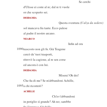
Se cerchi
d'Ulisse ei corre al re; dal re ti vuole
or che scoperto sei.
DEIDAMIA
Questa sventura
(S’alza da sedere)
sol mancava fra tante. Ecco palese
al padre il nostro arcano.
NEARCO
Infin ad ora
1090
nascosto non gli fu. Già Teagene
cercò de' tuoi trasporti,
ritrovò la cagione, al re sen corse
ed ancora è con lui.
DEIDAMIA
Misera! Oh dei!
Che fia di me? Se m'abbandoni Achille,
1095
a chi ricorrerò?
ACHILLE
Ch'io t'abbandoni
in periglio sì grande? Ah no; sarebbe
fra l'imprese d'Achille