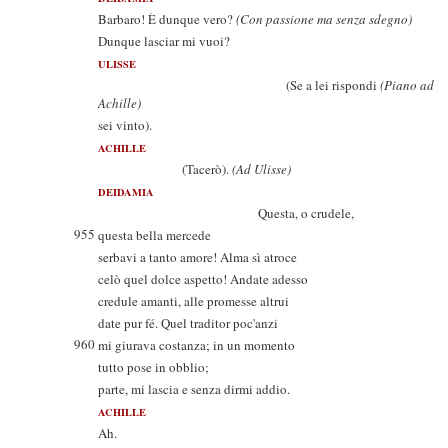
Barbaro! È dunque vero?
(Con passione ma senza sdegno)
Dunque lasciar mi vuoi?
ULISSE
(Se a lei rispondi
(Piano ad
Achille)
sei vinto).
ACHILLE
(Tacerò).
(Ad Ulisse)
DEIDAMIA
Questa, o crudele,
955
questa bella mercede
serbavi a tanto amore! Alma sì atroce
celò quel dolce aspetto! Andate adesso
credule amanti, alle promesse altrui
date pur fé. Quel traditor poc'anzi
960
mi giurava costanza; in un momento
tutto pose in obblio;
parte, mi lascia e senza dirmi addio.
ACHILLE
Ah.