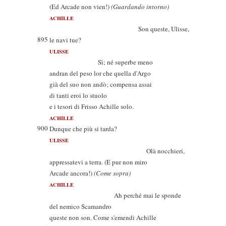
(Ed Arcade non vien!)
(Guardando intorno)
ACHILLE
Son queste, Ulisse,
895
le navi tue?
ULISSE
Sì; né superbe meno
andran del peso lor che quella d'Argo
già del suo non andò; compensa assai
di tanti eroi lo stuolo
e i tesori di Frisso Achille solo.
ACHILLE
900
Dunque che più si tarda?
ULISSE
Olà nocchieri,
appressatevi a terra. (E pur non miro
Arcade ancora!)
(Come sopra)
ACHILLE
Ah perché mai le sponde
del nemico Scamandro
queste non son. Come s'emendi Achille