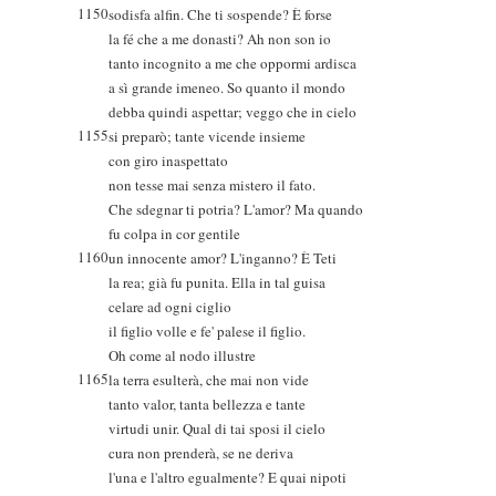
1150
sodisfa alfin. Che ti sospende? È forse
la fé che a me donasti? Ah non son io
tanto incognito a me che oppormi ardisca
a sì grande imeneo. So quanto il mondo
debba quindi aspettar; veggo che in cielo
1155
si preparò; tante vicende insieme
con giro inaspettato
non tesse mai senza mistero il fato.
Che sdegnar ti potria? L'amor? Ma quando
fu colpa in cor gentile
1160
un innocente amor? L'inganno? È Teti
la rea; già fu punita. Ella in tal guisa
celare ad ogni ciglio
il figlio volle e fe' palese il figlio.
Oh come al nodo illustre
1165
la terra esulterà, che mai non vide
tanto valor, tanta bellezza e tante
virtudi unir. Qual di tai sposi il cielo
cura non prenderà, se ne deriva
l'una e l'altro egualmente? E quai nipoti