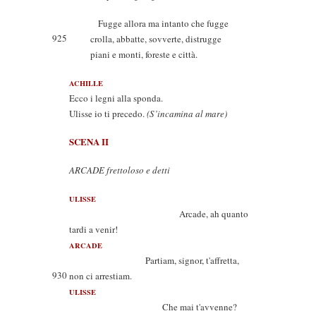
Fugge allora ma intanto che fugge
925
crolla, abbatte, sovverte, distrugge
piani e monti, foreste e città.
ACHILLE
Ecco i legni alla sponda.
Ulisse io ti precedo.
(S’incamina al mare)
SCENA II
ARCADE frettoloso e detti
ULISSE
Arcade, ah quanto
tardi a venir!
ARCADE
Partiam, signor, t'affretta,
930
non ci arrestiam.
ULISSE
Che mai t'avvenne?