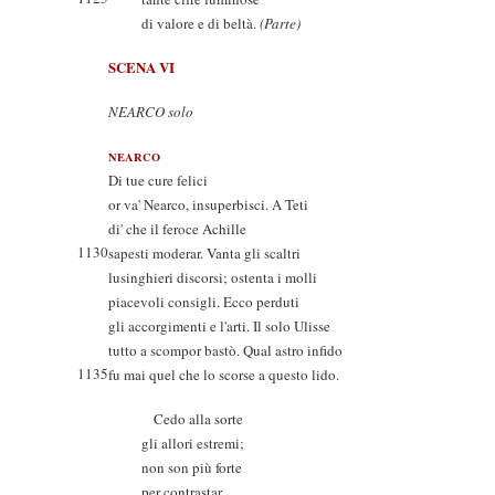
di valore e di beltà.
(Parte)
SCENA VI
NEARCO solo
NEARCO
Di tue cure felici
or va' Nearco, insuperbisci. A Teti
di' che il feroce Achille
1130
sapesti moderar. Vanta gli scaltri
lusinghieri discorsi; ostenta i molli
piacevoli consigli. Ecco perduti
gli accorgimenti e l'arti. Il solo Ulisse
tutto a scompor bastò. Qual astro infido
1135
fu mai quel che lo scorse a questo lido.
Cedo alla sorte
gli allori estremi;
non son più forte
per contrastar.