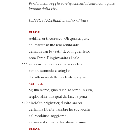
Portici della reggia corrispondenti al mare; navi poco
lontane dalla riva.
ULISSE ed ACHILLE in abito militare
ULISSE
Achille, or ti conosco. Oh quanta parte
del maestoso tuo real sembiante
defraudavan le vesti! Ecco il guerriero,
ecco l'eroe. Ringiovanita al sole
885
esce così la nuova serpe; e sembra
mentre s'annoda e scioglie
che altera sia delle cambiate spoglie.
ACHILLE
Sì; tua mercé, gran duce, io torno in vita,
respiro alfin; ma qual da' lacci a pena
890
disciolto prigionier, dubito ancora
della mia libertà; l'ombre ho sugl'occhi
del racchiuso soggiorno,
mi sento il suon delle catene intorno.
ULISSE