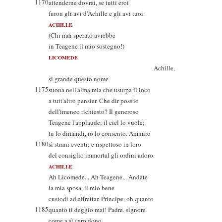
1170
attenderne dovrai, se tutti eroi
furon gli avi d'Achille e gli avi tuoi.
ACHILLE
(Chi mai sperato avrebbe
in Teagene il mio sostegno!)
LICOMEDE
Achille,
sì grande questo nome
1175
suona nell'alma mia che usurpa il loco
a tutt'altro pensier. Che dir poss'io
dell'imeneo richiesto? Il generoso
Teagene l'applaude; il ciel lo vuole;
tu lo dimandi, io lo consento. Ammiro
1180
sì strani eventi; e rispettoso in loro
del consiglio immortal gli ordini adoro.
ACHILLE
Ah Licomede... Ah Teagene... Andate
la mia sposa, il mio bene
custodi ad affrettar. Principe, oh quanto
1185
quanto ti deggio mai! Padre, signore
come a sì caro dono