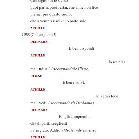
Che signor di te stesso
puoi partir, puoi restar, che a me non lice
premer più questo suolo,
che a venir ti risolva; o parto solo.
ACHILLE
1000
(Che angustia!)
DEIDAMIA
E ben, rispondi.
ACHILLE
Io resterei
ma... udisti?
(Accennandole Ulisse)
ULISSE
E ben risolvi.
ACHILLE
Io verrei teco
ma... vedi.
(Accennandogli Deidamia)
DEIDAMIA
Eh già comprendo.
Già di partir scegliesti;
va' ingrato. Addio.
(Mostrando partire)
ACHILLE