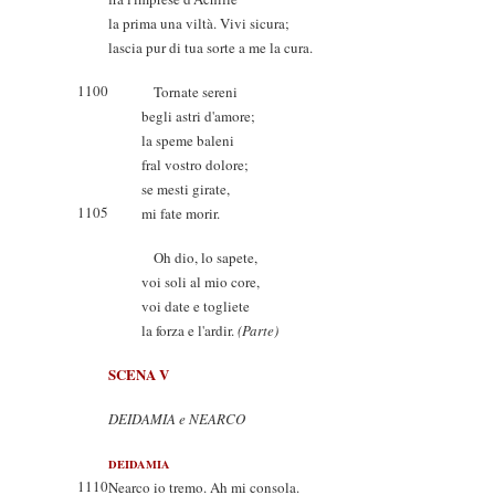
la prima una viltà. Vivi sicura;
lascia pur di tua sorte a me la cura.
1100
Tornate sereni
begli astri d'amore;
la speme baleni
fral vostro dolore;
se mesti girate,
1105
mi fate morir.
Oh dio, lo sapete,
voi soli al mio core,
voi date e togliete
la forza e l'ardir.
(Parte)
SCENA V
DEIDAMIA e NEARCO
DEIDAMIA
1110
Nearco io tremo. Ah mi consola.