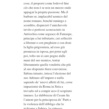
cose, il proporsi come lodevol fine
ciò che non è se non un mezzo onde
appagar la propria passione. Ma il
barbaro re, implacabil nemico del
nome romano, benché ramingo e
sconfitto, disprezzò l’amichevole
invito e portossi sconosciuto in
Antiochia come seguace di Farnaspe,
principe a lui tributario, cui sollecitò
a liberare e con preghiere e con doni
la figlia prigioniera, ad esso già
promessa in isposa, per poter egli
poi, tolto un sì caro pegno dalle
mani del suo nemico, tentar
liberamente quella vendetta che più
al suo disperato furor convenisse.
Sabina intanto, intesa l’elezione del
suo Adriano all’impero e nulla
sapendo de’ nuovi affetti di lui, corse
impaziente da Roma in Siria a
trovarlo ed a compir seco il sospirato
imeneo. Le dubbiezze di Cesare fra
l’amore per la principessa de’ Parti e
la violenza dell’obbligo che lo
richiama a Sabina, la virtuosa