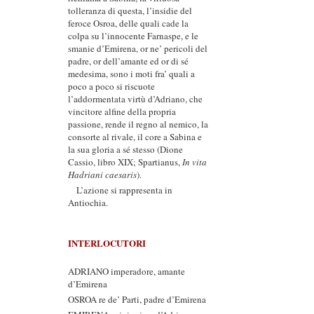
tolleranza di questa, l’insidie del
feroce Osroa, delle quali cade la
colpa su l’innocente Farnaspe, e le
smanie d’Emirena, or ne’ pericoli del
padre, or dell’amante ed or di sé
medesima, sono i moti fra’ quali a
poco a poco si riscuote
l’addormentata virtù d’Adriano, che
vincitore alfine della propria
passione, rende il regno al nemico, la
consorte al rivale, il core a Sabina e
la sua gloria a sé stesso (Dione
Cassio, libro XIX; Spartianus,
In vita
Hadriani caesaris
).
L’azione si rappresenta in
Antiochia.
INTERLOCUTORI
ADRIANO imperadore, amante
d’Emirena
OSROA re de’ Parti, padre d’Emirena