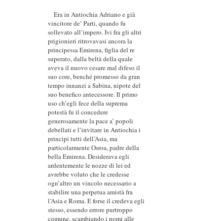
Era in Antiochia Adriano e già
vincitore de’ Parti, quando fu
sollevato all’impero. Ivi fra gli altri
prigionieri ritrovavasi ancora la
principessa Emirena, figlia del re
superato, dalla beltà della quale
aveva il nuovo cesare mal difeso il
suo core, benché promesso da gran
tempo innanzi a Sabina, nipote del
suo benefico antecessore. Il primo
uso ch’egli fece della suprema
potestà fu il concedere
generosamente la pace a’ popoli
debellati e l’invitare in Antiochia i
principi tutti dell’Asia, ma
particolarmente Osroa, padre della
bella Emirena. Desiderava egli
ardentemente le nozze di lei ed
avrebbe voluto che le credesse
ogn’altro un vincolo necessario a
stabilire una perpetua amistà fra
l’Asia e Roma. E forse il credeva egli
stesso, essendo errore purtroppo
comune, scambiando i nomi alle