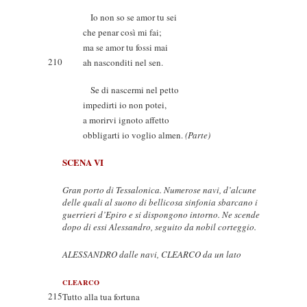
Io non so se amor tu sei
che penar così mi fai;
ma se amor tu fossi mai
210
ah nasconditi nel sen.
Se di nascermi nel petto
impedirti io non potei,
a morirvi ignoto affetto
obbligarti io voglio almen.
(Parte)
SCENA VI
Gran porto di Tessalonica. Numerose navi, d’alcune
delle quali al suono di bellicosa sinfonia sbarcano i
guerrieri d’Epiro e si dispongono intorno. Ne scende
dopo di essi Alessandro, seguito da nobil corteggio.
ALESSANDRO dalle navi, CLEARCO da un lato
CLEARCO
215
Tutto alla tua fortuna