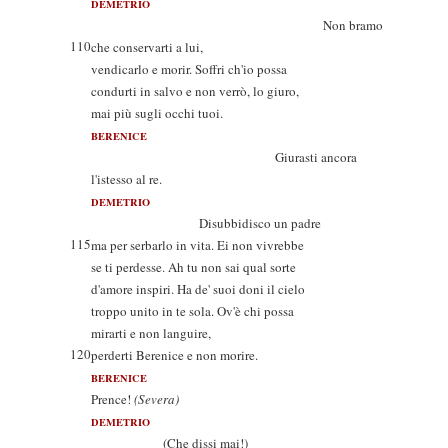
DEMETRIO
Non bramo
110
che conservarti a lui,
vendicarlo e morir. Soffri ch'io possa
condurti in salvo e non verrò, lo giuro,
mai più sugli occhi tuoi.
BERENICE
Giurasti ancora
l'istesso al re.
DEMETRIO
Disubbidisco un padre
115
ma per serbarlo in vita. Ei non vivrebbe
se ti perdesse. Ah tu non sai qual sorte
d'amore inspiri. Ha de' suoi doni il cielo
troppo unito in te sola. Ov'è chi possa
mirarti e non languire,
120
perderti Berenice e non morire.
BERENICE
Prence!
(Severa)
DEMETRIO
(Che dissi mai!)