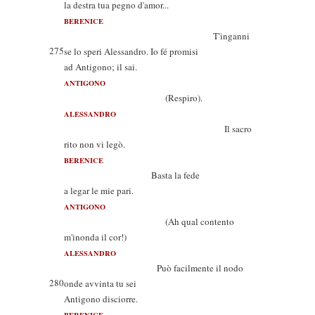
la destra tua pegno d'amor...
BERENICE
T'inganni
275
se lo speri Alessandro. Io fé promisi
ad Antigono; il sai.
ANTIGONO
(Respiro).
ALESSANDRO
Il sacro
rito non vi legò.
BERENICE
Basta la fede
a legar le mie pari.
ANTIGONO
(Ah qual contento
m'inonda il cor!)
ALESSANDRO
Può facilmente il nodo
280
onde avvinta tu sei
Antigono disciorre.