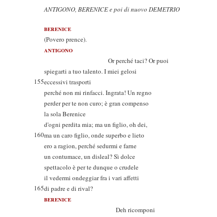
ANTIGONO, BERENICE e poi di nuovo DEMETRIO
BERENICE
(Povero prence).
ANTIGONO
Or perché taci? Or puoi
spiegarti a tuo talento. I miei gelosi
155
eccessivi trasporti
perché non mi rinfacci. Ingrata! Un regno
perder per te non curo; è gran compenso
la sola Berenice
d'ogni perdita mia; ma un figlio, oh dei,
160
ma un caro figlio, onde superbo e lieto
ero a ragion, perché sedurmi e farne
un contumace, un disleal? Sì dolce
spettacolo è per te dunque o crudele
il vedermi ondeggiar fra i vari affetti
165
di padre e di rival?
BERENICE
Deh ricomponi