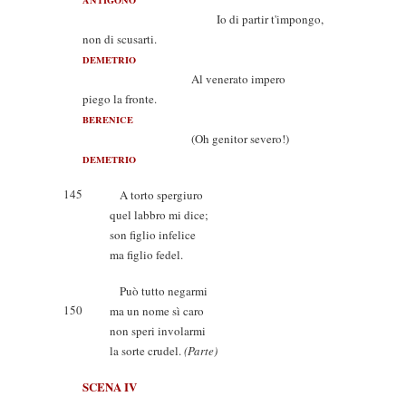
ANTIGONO
Io di partir t'impongo,
non di scusarti.
DEMETRIO
Al venerato impero
piego la fronte.
BERENICE
(Oh genitor severo!)
DEMETRIO
145
A torto spergiuro
quel labbro mi dice;
son figlio infelice
ma figlio fedel.
Può tutto negarmi
150
ma un nome sì caro
non speri involarmi
la sorte crudel.
(Parte)
SCENA IV