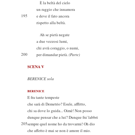
È la beltà del cielo
un raggio che innamora
195
e deve il fato ancora
rispetto alla beltà.
Ah se pietà negate
a due vezzosi lumi,
chi avrà coraggio, o numi,
200
per dimandar pietà.
(Parte)
SCENA V
BERENICE sola
BERENICE
E fra tante tempeste
che sarà di Demetrio? Esule, afflitto,
chi sa dove lo guida... Oimè! Non posso
dunque pensar che a lui? Dunque fra' labbri
205
sempre quel nome ho da trovarmi! Oh dio
che affetto è mai se non è amore il mio.