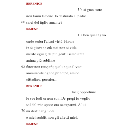
BERENICE
Un sì gran torto
non farmi Ismene. Io destinata al padre
60
sarei del figlio amante?
ISMENE
Ha ben quel figlio
onde sedur l'altrui virtù. Finora
in sì giovane età mai non si vide
merito egual; da più gentil sembiante
anima più sublime
65
finor non trasparì; qualunque il vuoi
ammirabile ognor, principe, amico,
cittadino, guerrier...
BERENICE
Taci; opportune
le sue lodi or non son. De' pregi io voglio
sol del mio sposo ora occuparmi. A lui
70
mi destinar gli dei;
e miei sudditi son gli affetti miei.
ISMENE