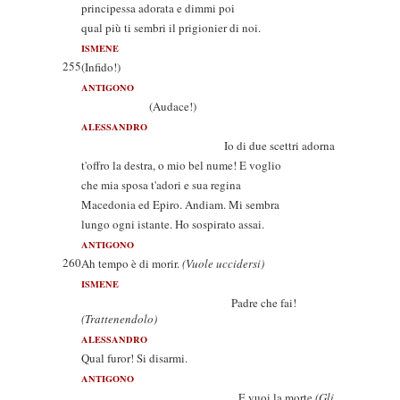
principessa adorata e dimmi poi
qual più ti sembri il prigionier di noi.
ISMENE
255
(Infido!)
ANTIGONO
(Audace!)
ALESSANDRO
Io di due scettri adorna
t'offro la destra, o mio bel nume! E voglio
che mia sposa t'adori e sua regina
Macedonia ed Epiro. Andiam. Mi sembra
lungo ogni istante. Ho sospirato assai.
ANTIGONO
260
Ah tempo è di morir.
(Vuole uccidersi)
ISMENE
Padre che fai!
(Trattenendolo)
ALESSANDRO
Qual furor! Si disarmi.
ANTIGONO
E vuoi la morte
(Gli