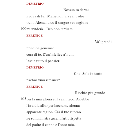
DEMETRIO
Nessun sa darmi
nuova di lui. Ma se non vive il padre
tremi Alessandro; il sangue suo ragione
100
mi renderà... Deh non tardiam.
BERENICE
Va'; prendi
principe generoso
cura di te. D'un'infelice a' numi
lascia tutto il pensier.
DEMETRIO
Che! Sola in tanto
rischio vuoi rimaner?
BERENICE
Rischio più grande
105
per la mia gloria è il venir teco. Avrebbe
l'invidia allor per lacerarne alcuna
apparente ragion. Già il tuo ritorno
ne somministra assai. Parti; rispetta
del padre il cenno e l'onor mio.