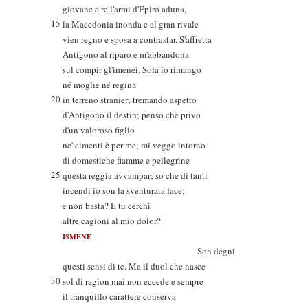
giovane e re l'armi d'Epiro aduna,
15
la Macedonia inonda e al gran rivale
vien regno e sposa a contrastar. S'affretta
Antigono al riparo e m'abbandona
sul compir gl'imenei. Sola io rimango
né moglie né regina
20
in terreno stranier; tremando aspetto
d'Antigono il destin; penso che privo
d'un valoroso figlio
ne' cimenti è per me; mi veggo intorno
di domestiche fiamme e pellegrine
25
questa reggia avvampar; so che di tanti
incendi io son la sventurata face;
e non basta? E tu cerchi
altre cagioni al mio dolor?
ISMENE
Son degni
questi sensi di te. Ma il duol che nasce
30
sol di ragion mai non eccede e sempre
il tranquillo carattere conserva