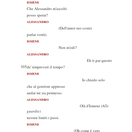
ISMENE
Che Alessandro m'ascolti
posso sperar?
ALESSANDRO
(Dell'amor suo costei
parlar vorrà).
ISMENE
Non m'odi?
ALESSANDRO
Eh ti par questo
305
de' rimproveri il tempo?
ISMENE
Io chiedo solo
che al genitore appresso
andar mi sia permesso.
ALESSANDRO
Olà d'Ismene
(Alle
guardie)
nessun limiti i passi.
ISMENE
(Oh come è vero