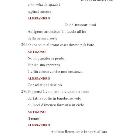
vien tolta la spada)
rapirmi ancora!
ALESSANDRO
Io de' trasporti tuoi
Antigono arrossisco. In faccia all'ire
della nemica sorte
265
chi nacque al trono esser dovria più forte.
ANTIGONO
No no; qualor si perde
l'unica sua speranza
è viltà conservarsi e non costanza.
ALESSANDRO
Consolati; al destino
270
l'opporsi è van; son le vicende umane
da' fati avvolte in tenebroso velo;
e i lacci d'imeneo formansi in cielo.
ANTIGONO
(Fremo).
ALESSANDRO
Andiam Berenice; e innanzi all'ara