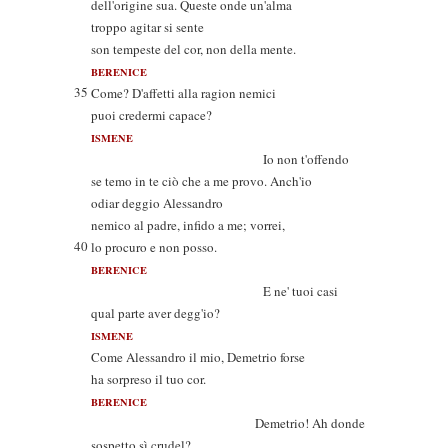
dell'origine sua. Queste onde un'alma
troppo agitar si sente
son tempeste del cor, non della mente.
BERENICE
35
Come? D'affetti alla ragion nemici
puoi credermi capace?
ISMENE
Io non t'offendo
se temo in te ciò che a me provo. Anch'io
odiar deggio Alessandro
nemico al padre, infido a me; vorrei,
40
lo procuro e non posso.
BERENICE
E ne' tuoi casi
qual parte aver degg'io?
ISMENE
Come Alessandro il mio, Demetrio forse
ha sorpreso il tuo cor.
BERENICE
Demetrio! Ah donde
sospetto sì crudel?