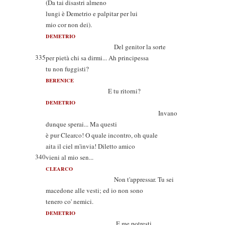
(Da tai disastri almeno
lungi è Demetrio e palpitar per lui
mio cor non dei).
DEMETRIO
Del genitor la sorte
335
per pietà chi sa dirmi... Ah principessa
tu non fuggisti?
BERENICE
E tu ritorni?
DEMETRIO
Invano
dunque sperai... Ma questi
è pur Clearco! O quale incontro, oh quale
aita il ciel m'invia! Diletto amico
340
vieni al mio sen...
CLEARCO
Non t'appressar. Tu sei
macedone alle vesti; ed io non sono
tenero co' nemici.
DEMETRIO
E me potresti