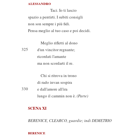
ALESSANDRO
Taci. Io ti lascio
spazio a pentirti. I subiti consigli
non son sempre i più fidi.
Pensa meglio al tuo caso e poi decidi.
Meglio rifletti al dono
325
d'un vincitor regnante;
ricordati l'amante
ma non scordarti il re.
Chi si ritrova in trono
di rado invan sospira
330
e dall'amore all'ira
lungo il cammin non è.
(Parte)
SCENA XI
BERENICE, CLEARCO, guardie; indi DEMETRIO
BERENICE