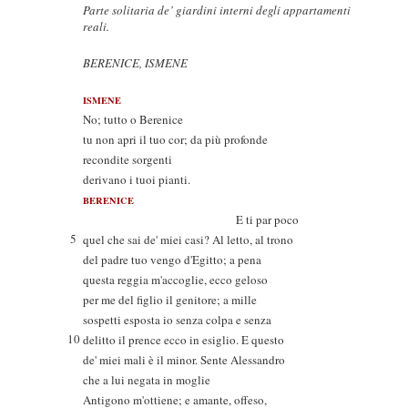
Parte solitaria de’ giardini interni degli appartamenti
reali.
BERENICE, ISMENE
ISMENE
No; tutto o Berenice
tu non apri il tuo cor; da più profonde
recondite sorgenti
derivano i tuoi pianti.
BERENICE
E ti par poco
5
quel che sai de' miei casi? Al letto, al trono
del padre tuo vengo d'Egitto; a pena
questa reggia m'accoglie, ecco geloso
per me del figlio il genitore; a mille
sospetti esposta io senza colpa e senza
10
delitto il prence ecco in esiglio. E questo
de' miei mali è il minor. Sente Alessandro
che a lui negata in moglie
Antigono m'ottiene; e amante, offeso,