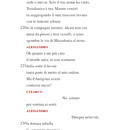
cede o mio re. Solo il tuo nome ha vinto,
Tessalonica è tua. Mentre venisti
tu soggiogando il mar, trascorsi invano
con le terrestri schiere
220
io le campagne intorno. Alcun non osa
mirar da presso i tuoi vessilli; e sono
sgombre le vie di Macedonia al trono.
ALESSANDRO
Oh quanto a me più caro
il trionfo saria, se non scemasse
225
della sorte il favore
tanta parte di merto al mio sudore.
Ma d'Antigono avesti
contezza ancor?
CLEARCO
No; estinto
per ventura ei restò.
ALESSANDRO
Dunque m'invola
230
la fortuna rubella
la conquista maggior.