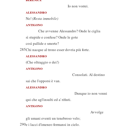
BERENICE
Io non vorrei.
ALESSANDRO
No!
(Resta immobile)
ANTIGONO
Che avvenne Alessandro? Onde le ciglia
sì stupide e confuse? Onde le gote
così pallide e smorte?
285
Chi nacque al trono esser dovria più forte.
ALESSANDRO
(Che oltraggio o dei!)
ANTIGONO
Consolati. Al destino
sai che l'opporsi è van.
ALESSANDRO
Dunque io non venni
qui che agl'insulti ed a' rifiuti.
ANTIGONO
Avvolge
gli umani eventi un tenebroso velo;
290
e i lacci d'imeneo formansi in cielo.