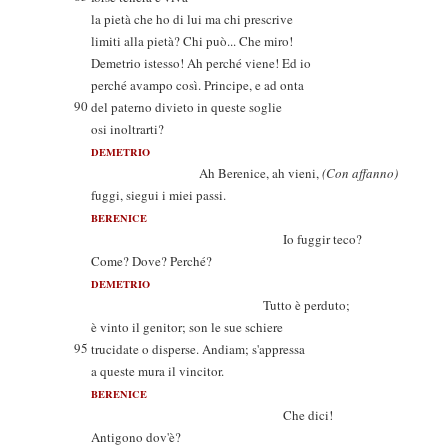
la pietà che ho di lui ma chi prescrive
limiti alla pietà? Chi può... Che miro!
Demetrio istesso! Ah perché viene! Ed io
perché avampo così. Principe, e ad onta
90
del paterno divieto in queste soglie
osi inoltrarti?
DEMETRIO
Ah Berenice, ah vieni,
(Con affanno)
fuggi, siegui i miei passi.
BERENICE
Io fuggir teco?
Come? Dove? Perché?
DEMETRIO
Tutto è perduto;
è vinto il genitor; son le sue schiere
95
trucidate o disperse. Andiam; s'appressa
a queste mura il vincitor.
BERENICE
Che dici!
Antigono dov'è?