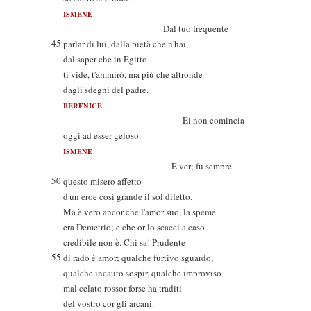
ISMENE
Dal tuo frequente
45
parlar di lui, dalla pietà che n'hai,
dal saper che in Egitto
ti vide, t'ammirò, ma più che altronde
dagli sdegni del padre.
BERENICE
Ei non comincia
oggi ad esser geloso.
ISMENE
È ver; fu sempre
50
questo misero affetto
d'un eroe così grande il sol difetto.
Ma è vero ancor che l'amor suo, la speme
era Demetrio; e che or lo scacci a caso
credibile non è. Chi sa! Prudente
55
di rado è amor; qualche furtivo sguardo,
qualche incauto sospir, qualche improviso
mal celato rossor forse ha traditi
del vostro cor gli arcani.