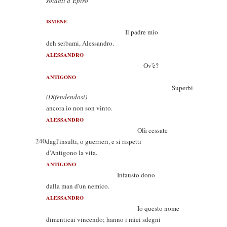
soldati d’Epiro
ISMENE
Il padre mio
deh serbami, Alessandro.
ALESSANDRO
Ov'è?
ANTIGONO
Superbi
(Difendendosi)
ancora io non son vinto.
ALESSANDRO
Olà cessate
240
dagl'insulti, o guerrieri, e si rispetti
d'Antigono la vita.
ANTIGONO
Infausto dono
dalla man d'un nemico.
ALESSANDRO
Io questo nome
dimenticai vincendo; hanno i miei sdegni