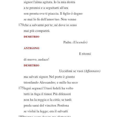
signor l'alma agitata. Io la mia destra
a te promisi e a seguitarti all'ara
son pronta ove ti piaccia. Il figlio è degno
se mai lo fu dell'amor tuo. Non venne
170
che a salvarmi per te; né dove io sono
mai più comparirà.
DEMETRIO
Padre.
(Uscendo)
ANTIGONO
E ritorni
di nuovo, audace!
DEMETRIO
Uccidimi se vuoi
(Affannato)
ma salvati signor. Nel porto è giunto
trionfando Alessandro; e mille ha seco
175
legni seguaci! I tuoi fedeli ha volto
tutti in fuga il timor. Più difensori
non ha la reggia o la città; se tardi
preda sarai del vincitor. Perdona
se violai la legge; era il salvarti
180
troppo sacro dover; ma sfortunato