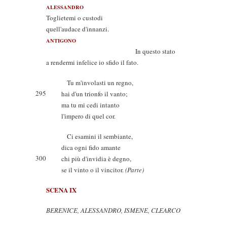
ALESSANDRO
Toglietemi o custodi
quell'audace d'innanzi.
ANTIGONO
In questo stato
a rendermi infelice io sfido il fato.
Tu m'involasti un regno,
295
hai d'un trionfo il vanto;
ma tu mi cedi intanto
l'impero di quel cor.
Ci esamini il sembiante,
dica ogni fido amante
300
chi più d'invidia è degno,
se il vinto o il vincitor.
(Parte)
SCENA IX
BERENICE, ALESSANDRO, ISMENE, CLEARCO