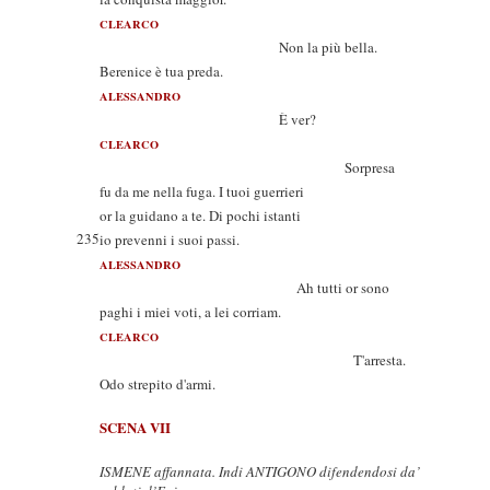
CLEARCO
Non la più bella.
Berenice è tua preda.
ALESSANDRO
È ver?
CLEARCO
Sorpresa
fu da me nella fuga. I tuoi guerrieri
or la guidano a te. Di pochi istanti
235
io prevenni i suoi passi.
ALESSANDRO
Ah tutti or sono
paghi i miei voti, a lei corriam.
CLEARCO
T'arresta.
Odo strepito d'armi.
SCENA VII
ISMENE affannata. Indi ANTIGONO difendendosi da’