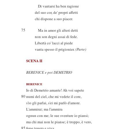
Di vantarsi ha ben ragione
del suo cor, de' propri affetti
chi dispone a suo piacer.
75
Ma in amor gli alteri detti
non son degni assai di fede.
Libertà co' lacci al piede
vanta spesso il prigionier.
(Parte)
SCENA II
BERENICE e poi DEMETRIO
BERENICE
Io di Demetrio amante! Ah voi sapete
80
numi del ciel, che mi vedete il core,
s'io gli parlai, s'ei mi parlò d'amore.
L'ammirai; ma l'ammira
ognun con me; le sue sventure io piansi;
ma chi mai non le pianse; è troppo, è vero,
85
forse tenera e viva