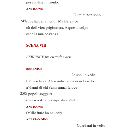
per confine il trionfo.
ANTIGONO
E i miei non sono
245
spoglia del vincitor. Ma Berenice
oh dei! vien prigioniera. A questo colpo
cede la mia costanza.
SCENA VIII
BERENICE fra custodi e detti
BERENICE
Io son, lo vedo,
fra' tuoi lacci, Alessandro, e ancor nol credo.
a' danni di chi s'ama armar feroce
250
i popoli soggetti
è nuovo stil di conquistare affetti.
ANTIGONO
(Mille furie ho nel cor).
ALESSANDRO
Guardami in volto