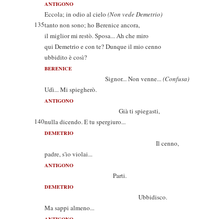
ANTIGONO
Eccola; in odio al cielo
(Non vede Demetrio)
135
tanto non sono; ho Berenice ancora,
il miglior mi restò. Sposa... Ah che miro
qui Demetrio e con te? Dunque il mio cenno
ubbidito è così?
BERENICE
Signor... Non venne...
(Confusa)
Udì... Mi spiegherò.
ANTIGONO
Già ti spiegasti,
140
nulla dicendo. E tu spergiuro...
DEMETRIO
Il cenno,
padre, s'io violai...
ANTIGONO
Parti.
DEMETRIO
Ubbidisco.
Ma sappi almeno...