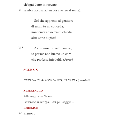
ch'ogni detto innocente
310
sembra accusa ad un cor che reo si sente).
Sol che appresso al genitore
di morir tu mi conceda,
non temer ch'io mai ti chieda
altra sorte di pietà.
315
A chi vuoi prometti amore;
io per me non bramo un core
che professa infedeltà.
(Parte)
SCENA X
BERENICE, ALESSANDRO, CLEARCO, soldati
ALESSANDRO
Alla reggia o Clearco
Berenice si scorga. E tu più saggia...
BERENICE
320
Signor...