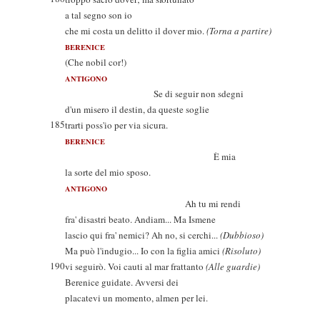
a tal segno son io
che mi costa un delitto il dover mio.
(Torna a partire)
BERENICE
(Che nobil cor!)
ANTIGONO
Se di seguir non sdegni
d'un misero il destin, da queste soglie
185
trarti poss'io per via sicura.
BERENICE
È mia
la sorte del mio sposo.
ANTIGONO
Ah tu mi rendi
fra' disastri beato. Andiam... Ma Ismene
lascio qui fra' nemici? Ah no, si cerchi...
(Dubbioso)
Ma può l'indugio... Io con la figlia amici
(Risoluto)
190
vi seguirò. Voi cauti al mar frattanto
(Alle guardie)
Berenice guidate. Avversi dei
placatevi un momento, almen per lei.