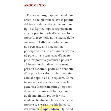
ARGOMENTO
Danao re d’Argo, spaventato da un
oracolo che gli minacciava la perdita
del trono e della vita per mano d’un
figlio d’Egitto, impose segretamente
alla propria figliuola d’uccidere lo
sposo Linceo nella notte istessa delle
sue nozze. Tutta l’autorità paterna
non persuase alla magnanima
principessa un atto così inumano; ma
né pure tutta la tenerezza d’amante
poté trasportarla giammai a palesare
a Linceo l’orrido ricevuto comando,
per non esporre il padre alle vendette
d’un principe valoroso, intollerante,
caro al popolo ed alle squadre. Come
in angustia sì grande osservasse la
generosa Ipermestra tutti gli opposti
doveri e di sposa e di figlia, e con
quali ammirabili prove di virtù
rendesse finalmente felici il padre, lo
sposo e sé stessa, si vedrà dal corso
Apollodoro
del dramma (
, Igino ed