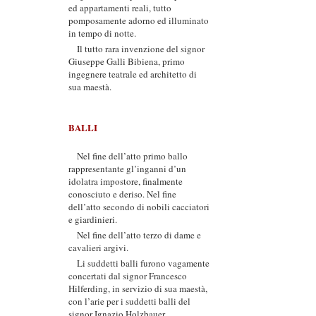
ed appartamenti reali, tutto
pomposamente adorno ed illuminato
in tempo di notte.
Il tutto rara invenzione del signor
Giuseppe Galli Bibiena, primo
ingegnere teatrale ed architetto di
sua maestà.
BALLI
Nel fine dell’atto primo ballo
rappresentante gl’inganni d’un
idolatra impostore, finalmente
conosciuto e deriso. Nel fine
dell’atto secondo di nobili cacciatori
e giardinieri.
Nel fine dell’atto terzo di dame e
cavalieri argivi.
Li suddetti balli furono vagamente
concertati dal signor Francesco
Hilferding, in servizio di sua maestà,
con l’arie per i suddetti balli del
signor Ignazio Holzbauer.