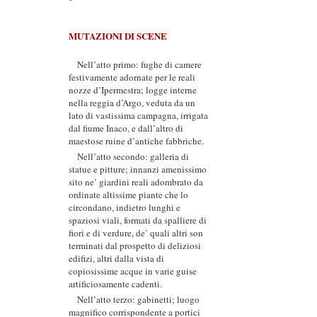
MUTAZIONI DI SCENE
Nell’atto primo: fughe di camere
festivamente adornate per le reali
nozze d’Ipermestra; logge interne
nella reggia d’Argo, veduta da un
lato di vastissima campagna, irrigata
dal fiume Inaco, e dall’altro di
maestose ruine d’antiche fabbriche.
Nell’atto secondo: galleria di
statue e pitture; innanzi amenissimo
sito ne’ giardini reali adombrato da
ordinate altissime piante che lo
circondano, indietro lunghi e
spaziosi viali, formati da spalliere di
fiori e di verdure, de’ quali altri son
terminati dal prospetto di deliziosi
edifizi, altri dalla vista di
copiosissime acque in varie guise
artificiosamente cadenti.
Nell’atto terzo: gabinetti; luogo
magnifico corrispondente a portici