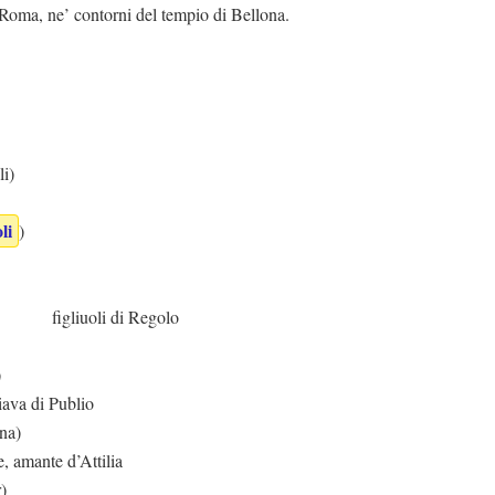
Roma, ne’ contorni del tempio di Bellona.
i)
li
)
 di Regolo
)
ava di Publio
na)
, amante d’Attilia
)