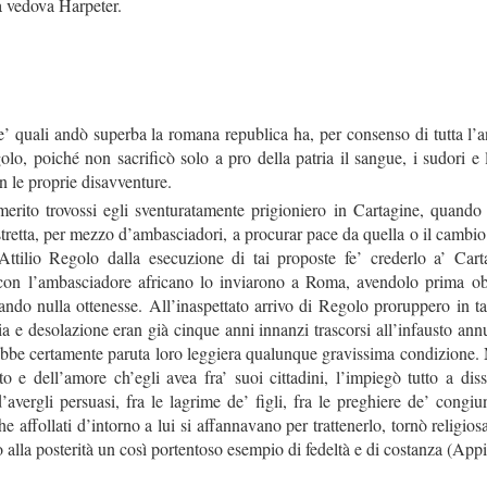
a vedova Harpeter.
 quali andò superba la romana republica ha, per consenso di tutta l’an
olo, poiché non sacrificò solo a pro della patria il sangue, i sudori e
 le proprie disavventure.
to trovossi egli sventuratamente prigioniero in Cartagine, quando que
retta, per mezzo d’ambasciadori, a procurar pace da quella o il cambio 
ttilio Regolo dalla esecuzione di tai proposte fe’ crederlo a’ Car
con l’ambasciadore africano lo inviarono a Roma, avendolo prima ob
ando nulla ottenesse. All’inaspettato arrivo di Regolo proruppero in tan
a e desolazione eran già cinque anni innanzi trascorsi all’infausto annu
arebbe certamente paruta loro leggiera qualunque gravissima condizione.
to e dell’amore ch’egli avea fra’ suoi cittadini, l’impiegò tutto a di
’avergli persuasi, fra le lagrime de’ figli, fra le preghiere de’ congiun
e affollati d’intorno a lui si affannavano per trattenerlo, tornò religio
o alla posterità un così portentoso esempio di fedeltà e di costanza (Ap