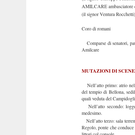
AMILCARE ambasciatore di
(il signor Ventura Rocchetti
Coro di romani
Comparse di senatori, patri
Amilcare
MUTAZIONI DI SCENE
Nell’atto primo: atrio nel 
del tempio di Bellona, sedili
quali veduta del Campidogli
Nell’atto secondo: logge a
medesimo.
Nell’atto terzo: sala terrena
Regolo, ponte che conduce a
littori col console.