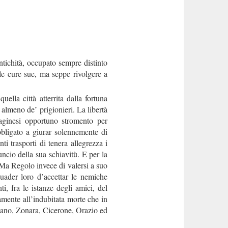
tichità, occupato sempre distinto
 le cure sue, ma seppe rivolgere a
lla città atterrita dalla fortuna
almeno de’ prigionieri. La libertà
taginesi opportuno stromento per
bligato a giurar solennemente di
ti trasporti di tenera allegrezza i
ncio della sua schiavitù. E per la
 Ma Regolo invece di valersi a suo
ssuader loro d’accettar le nemiche
ti, fra le istanze degli amici, del
samente all’indubitata morte che in
piano, Zonara, Cicerone, Orazio ed