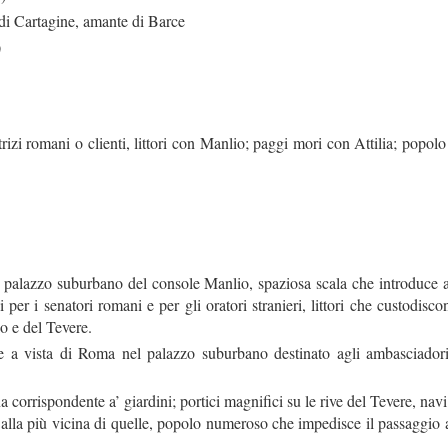
 Cartagine, amante di Barce
)
zi romani o clienti, littori con Manlio; paggi mori con Attilia; popol
palazzo suburbano del console Manlio, spaziosa scala che introduce a’
 per i senatori romani e per gli oratori stranieri, littori che custodisco
o e del Tevere.
 vista di Roma nel palazzo suburbano destinato agli ambasciadori c
 corrispondente a’ giardini; portici magnifici su le rive del Tevere, nav
lla più vicina di quelle, popolo numeroso che impedisce il passaggio a