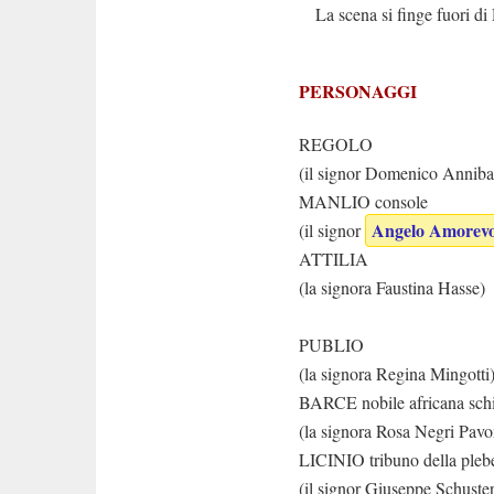
La scena si finge fuori di 
PERSONAGGI
REGOLO
(il signor Domenico Annibal
MANLIO console
Angelo Amorevo
(il signor
ATTILIA
(la signora Faustina Hasse)
figliuoli
PUBLIO
(la signora Regina Mingotti
BARCE nobile africana schi
(la signora Rosa Negri Pavo
LICINIO tribuno della plebe
(il signor Giuseppe Schuster