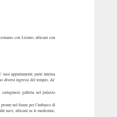
o romano con Licinio; africani con
 suoi appartamenti; parte interna
no diversi ingressi del tempio, da’
artaginesi; galleria nel palazzo
i pronte nel fiume per l’imbarco di
lle navi, africani su le medesime,