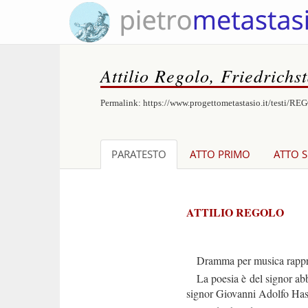
Attilio Regolo, Friedrichs
Permalink:
https://www.progettometastasio.it/testi/R
PARATESTO
ATTO PRIMO
ATTO 
ATTILIO REGOLO
Dramma per musica rapprese
La poesia è del signor abba
signor Giovanni Adolfo Hasse