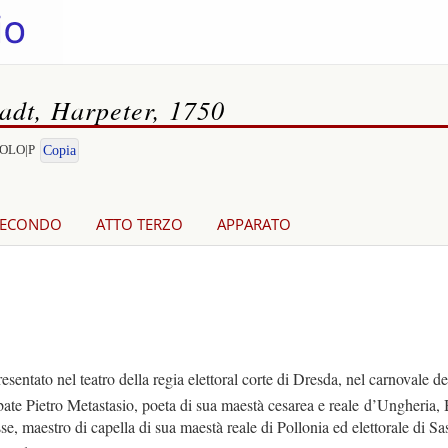
tadt, Harpeter, 1750
EGOLO|P
Copia
SECONDO
ATTO TERZO
APPARATO
ntato nel teatro della regia elettoral corte di Dresda, nel carnovale
te Pietro Metastasio, poeta di sua maestà cesarea e reale d’Ungheria, 
, maestro di capella di sua maestà reale di Pollonia ed elettorale di Sas