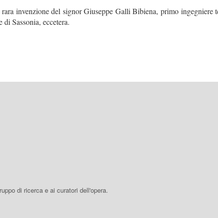
ra invenzione del signor Giuseppe Galli Bibiena, primo ingegniere tea
le di Sassonia, eccetera.
 gruppo di ricerca e ai curatori dell'opera.