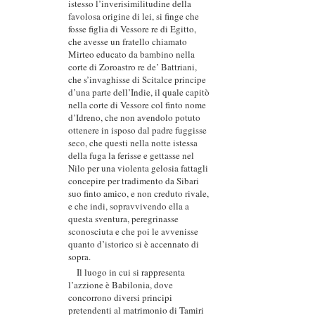
istesso l’inverisimilitudine della
favolosa origine di lei, si finge che
fosse figlia di Vessore re di Egitto,
che avesse un fratello chiamato
Mirteo educato da bambino nella
corte di Zoroastro re de’ Battriani,
che s’invaghisse di Scitalce principe
d’una parte dell’Indie, il quale capitò
nella corte di Vessore col finto nome
d’Idreno, che non avendolo potuto
ottenere in isposo dal padre fuggisse
seco, che questi nella notte istessa
della fuga la ferisse e gettasse nel
Nilo per una violenta gelosia fattagli
concepire per tradimento da Sibari
suo finto amico, e non creduto rivale,
e che indi, sopravvivendo ella a
questa sventura, peregrinasse
sconosciuta e che poi le avvenisse
quanto d’istorico si è accennato di
sopra.
Il luogo in cui si rappresenta
l’azzione è Babilonia, dove
concorrono diversi principi
pretendenti al matrimonio di Tamiri