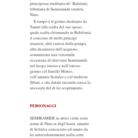
principessa ereditaria de’ Battriani,
tributaria di Semiramide creduta
Nino.
Il tempo è il giorno destinato da
Tamiri alla scelta del suo sposo,
quale scelta chiamando in Babilonia
il concorso di molti principi
stranieri, altri curiosi della pompa,
altri desiderosi dell’acquisto,
somministra una verisimile
occasione di ritrovarsi Semiramide
nel luogo istesso e nell’istesso
giorno col fratello Mirteo,
coll’amante Scitalce e col traditore
Sibari, e che datale incontro nasca la
necessità del di lei scoprimento.
PERSONAGGI
SEMIRAMIDE in abito virile sotto
nome di Nino re degl’Assiri, amante
di Scitalce conosciuto ed amato da
lei antecedentemente nella corte