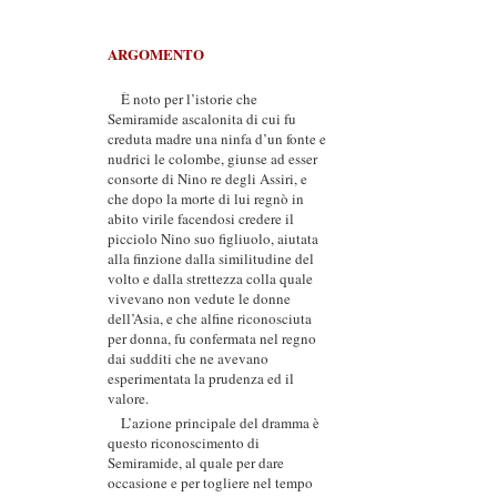
ARGOMENTO
È noto per l’istorie che
Semiramide ascalonita di cui fu
creduta madre una ninfa d’un fonte e
nudrici le colombe, giunse ad esser
consorte di Nino re degli Assiri, e
che dopo la morte di lui regnò in
abito virile facendosi credere il
picciolo Nino suo figliuolo, aiutata
alla finzione dalla similitudine del
volto e dalla strettezza colla quale
vivevano non vedute le donne
dell’Asia, e che alfine riconosciuta
per donna, fu confermata nel regno
dai sudditi che ne avevano
esperimentata la prudenza ed il
valore.
L’azione principale del dramma è
questo riconoscimento di
Semiramide, al quale per dare
occasione e per togliere nel tempo