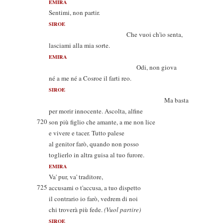
EMIRA
Sentimi, non partir.
SIROE
Che vuoi ch'io senta,
lasciami alla mia sorte.
EMIRA
Odi, non giova
né a me né a Cosroe il farti reo.
SIROE
Ma basta
per morir innocente. Ascolta, alfine
720
son più figlio che amante, a me non lice
e vivere e tacer. Tutto palese
al genitor farò, quando non posso
toglierlo in altra guisa al tuo furore.
EMIRA
Va' pur, va' traditore,
725
accusami o t'accusa, a tuo dispetto
il contrario io farò, vedrem di noi
chi troverà più fede.
(Vuol partire)
SIROE