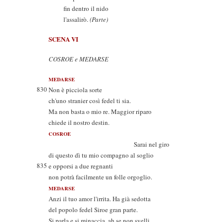
fin dentro il nido
l'assalirò.
(Parte)
SCENA VI
COSROE e MEDARSE
MEDARSE
830
Non è picciola sorte
ch'uno stranier così fedel ti sia.
Ma non basta o mio re. Maggior riparo
chiede il nostro destin.
COSROE
Sarai nel giro
di questo dì tu mio compagno al soglio
835
e opporsi a due regnanti
non potrà facilmente un folle orgoglio.
MEDARSE
Anzi il tuo amor l'irrita. Ha già sedotta
del popolo fedel Siroe gran parte.
Si parla e si minaccia, ah se non svelli