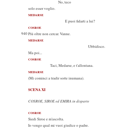
No, teco
solo esser voglio.
MEDARSE
E puoi fidarti a lui?
COSROE
940
Più oltre non cercar. Vanne.
MEDARSE
Ubbidisco.
Ma poi...
COSROE
Taci, Medarse, e t'allontana.
MEDARSE
(Mi cominci a tradir sorte inumana).
SCENA XI
COSROE, SIROE ed EMIRA in disparte
COSROE
Siedi Siroe e m'ascolta.
Io vengo qual mi vuoi giudice o padre.