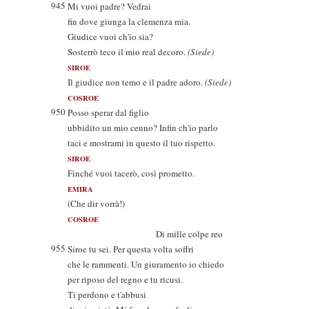
945
Mi vuoi padre? Vedrai
fin dove giunga la clemenza mia.
Giudice vuoi ch'io sia?
Sosterrò teco il mio real decoro.
(Siede)
SIROE
Il giudice non temo e il padre adoro.
(Siede)
COSROE
950
Posso sperar dal figlio
ubbidito un mio cenno? Infin ch'io parlo
taci e mostrami in questo il tuo rispetto.
SIROE
Finché vuoi tacerò, così prometto.
EMIRA
(Che dir vorrà!)
COSROE
Di mille colpe reo
955
Siroe tu sei. Per questa volta soffri
che le rammenti. Un giuramento io chiedo
per riposo del regno e tu ricusi.
Ti perdono e t'abbusi