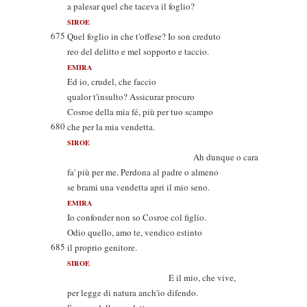
a palesar quel che taceva il foglio?
SIROE
675
Quel foglio in che t'offese? Io son creduto
reo del delitto e mel sopporto e taccio.
EMIRA
Ed io, crudel, che faccio
qualor t'insulto? Assicurar procuro
Cosroe della mia fé, più per tuo scampo
680
che per la mia vendetta.
SIROE
Ah dunque o cara
fa' più per me. Perdona al padre o almeno
se brami una vendetta apri il mio seno.
EMIRA
Io confonder non so Cosroe col figlio.
Odio quello, amo te, vendico estinto
685
il proprio genitore.
SIROE
E il mio, che vive,
per legge di natura anch'io difendo.