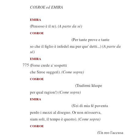
COSROE ed EMIRA
EMIRA
(Pensoso è il re).
(A parte da sé)
COSROE
(Per tante prove e tante
so che il figlio è infedel ma pur que' detti...)
(A parte da
sé)
EMIRA
775
(Forse crede a' sospetti
che Siroe suggerì).
(Come sopra)
COSROE
(Tradirmi Idaspe
per qual ragion!)
(Come sopra)
EMIRA
(S'ei di mia fé paventa
perdo i mezzi al disegno. Or non m'osserva,
siam soli, il tempo è questo).
(Come sopra)
COSROE
(Un reo l'accusa