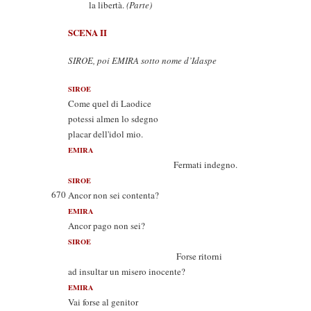
la libertà.
(Parte)
SCENA II
SIROE, poi EMIRA sotto nome d’Idaspe
SIROE
Come quel di Laodice
potessi almen lo sdegno
placar dell'idol mio.
EMIRA
Fermati indegno.
SIROE
670
Ancor non sei contenta?
EMIRA
Ancor pago non sei?
SIROE
Forse ritorni
ad insultar un misero inocente?
EMIRA
Vai forse al genitor