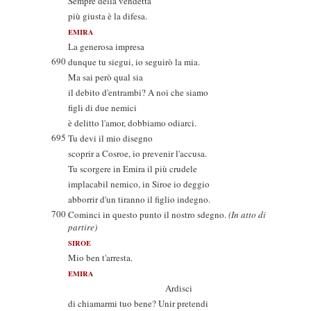
Sempre della vendetta
più giusta è la difesa.
EMIRA
La generosa impresa
690
dunque tu siegui, io seguirò la mia.
Ma sai però qual sia
il debito d'entrambi? A noi che siamo
figli di due nemici
è delitto l'amor, dobbiamo odiarci.
695
Tu devi il mio disegno
scoprir a Cosroe, io prevenir l'accusa.
Tu scorgere in Emira il più crudele
implacabil nemico, in Siroe io deggio
abborrir d'un tiranno il figlio indegno.
700
Cominci in questo punto il nostro sdegno.
(In atto di
partire)
SIROE
Mio ben t'arresta.
EMIRA
Ardisci
di chiamarmi tuo bene? Unir pretendi