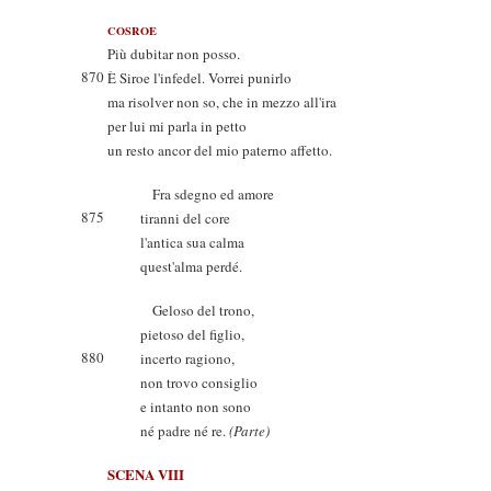
COSROE
Più dubitar non posso.
870
È Siroe l'infedel. Vorrei punirlo
ma risolver non so, che in mezzo all'ira
per lui mi parla in petto
un resto ancor del mio paterno affetto.
Fra sdegno ed amore
875
tiranni del core
l'antica sua calma
quest'alma perdé.
Geloso del trono,
pietoso del figlio,
880
incerto ragiono,
non trovo consiglio
e intanto non sono
né padre né re.
(Parte)
SCENA VIII