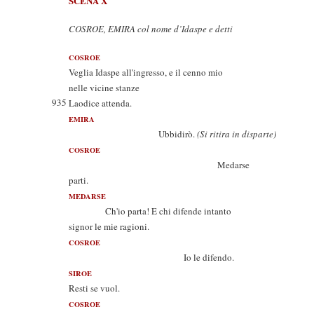
SCENA X
COSROE, EMIRA col nome d’Idaspe e detti
COSROE
Veglia Idaspe all'ingresso, e il cenno mio
nelle vicine stanze
935
Laodice attenda.
EMIRA
Ubbidirò.
(Si ritira in disparte)
COSROE
Medarse
parti.
MEDARSE
Ch'io parta! E chi difende intanto
signor le mie ragioni.
COSROE
Io le difendo.
SIROE
Resti se vuol.
COSROE