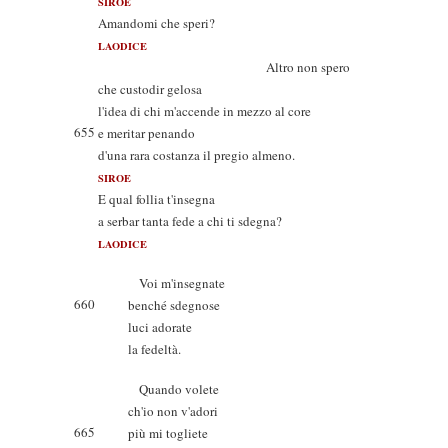
SIROE
Amandomi che speri?
LAODICE
Altro non spero
che custodir gelosa
l'idea di chi m'accende in mezzo al core
655
e meritar penando
d'una rara costanza il pregio almeno.
SIROE
E qual follia t'insegna
a serbar tanta fede a chi ti sdegna?
LAODICE
Voi m'insegnate
660
benché sdegnose
luci adorate
la fedeltà.
Quando volete
ch'io non v'adori
665
più mi togliete