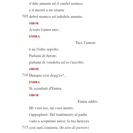
il fido amante ed il crudel nemico
e ti mostri a un istante
705
debol nemico ed infedele amante.
SIROE
A torto l'amor mio...
EMIRA
Taci, l'amore
è ne l'odio sepolto.
Parlami di furore,
parlami di vendetta ed io t'ascolto.
SIROE
710
Dunque così degg'io?...
EMIRA
Sì, scordarti d'Emira.
SIROE
Emira addio.
Mi vuoi reo, mi vuoi morto,
t'appagherò. Del tradimento al padre
vado a scoprirmi autor; la tua fierezza
715
così sarà contenta.
(In atto di partire)