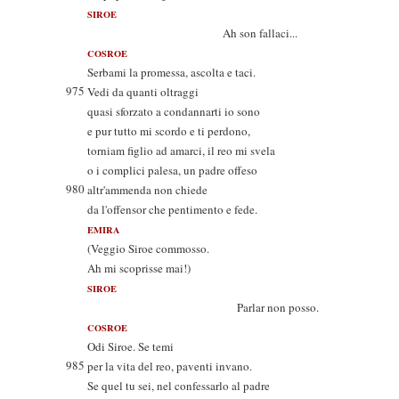
SIROE
Ah son fallaci...
COSROE
Serbami la promessa, ascolta e taci.
975
Vedi da quanti oltraggi
quasi sforzato a condannarti io sono
e pur tutto mi scordo e ti perdono,
torniam figlio ad amarci, il reo mi svela
o i complici palesa, un padre offeso
980
altr'ammenda non chiede
da l'offensor che pentimento e fede.
EMIRA
(Veggio Siroe commosso.
Ah mi scoprisse mai!)
SIROE
Parlar non posso.
COSROE
Odi Siroe. Se temi
985
per la vita del reo, paventi invano.
Se quel tu sei, nel confessarlo al padre