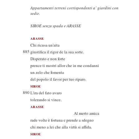
Appartamenti terreni corrispondenti a’ giardini con
sedie.
SIROE senza spada e ARASSE
ARASSE
Chi ricusa un'aita
885
giustifica il rigor de la sua sorte.
Disperato e non forte
prence ti mostri allor che in me condanni
un zelo che fomenta
del popolo il favor per tuo riparo.
SIROE
890
L'ira del fato avaro
tolerando si vince.
ARASSE
Al merto amica
rade volte è fortuna e prende a sdegno
chi meno a lei che alla virtù si affida.
SIROE