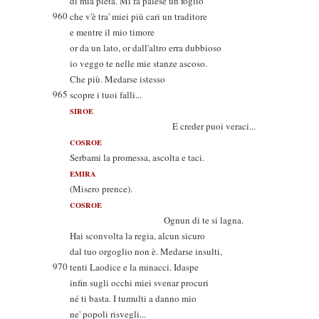
di mia pietà. Mi fa palese un foglio
960
che v'è tra' miei più cari un traditore
e mentre il mio timore
or da un lato, or dall'altro erra dubbioso
io veggo te nelle mie stanze ascoso.
Che più. Medarse istesso
965
scopre i tuoi falli...
SIROE
E creder puoi veraci...
COSROE
Serbami la promessa, ascolta e taci.
EMIRA
(Misero prence).
COSROE
Ognun di te si lagna.
Hai sconvolta la regia, alcun sicuro
dal tuo orgoglio non è. Medarse insulti,
970
tenti Laodice e la minacci. Idaspe
infin sugli occhi miei svenar procuri
né ti basta. I tumulti a danno mio
ne' popoli risvegli...