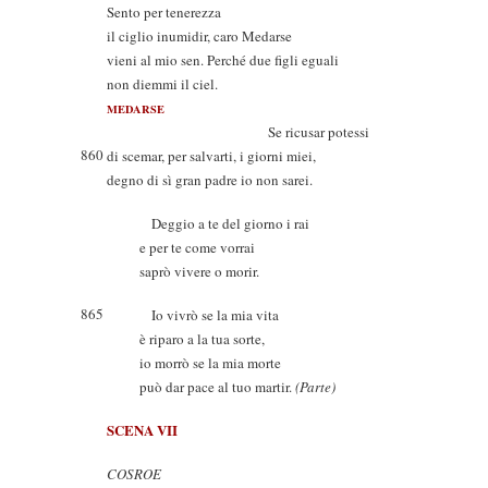
Sento per tenerezza
il ciglio inumidir, caro Medarse
vieni al mio sen. Perché due figli eguali
non diemmi il ciel.
MEDARSE
Se ricusar potessi
860
di scemar, per salvarti, i giorni miei,
degno di sì gran padre io non sarei.
Deggio a te del giorno i rai
e per te come vorrai
saprò vivere o morir.
865
Io vivrò se la mia vita
è riparo a la tua sorte,
io morrò se la mia morte
può dar pace al tuo martir.
(Parte)
SCENA VII
COSROE