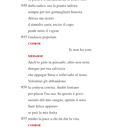
840
dalla radice sua la pianta infesta
sempre per noi germoglierà funesta.
Atroce ma sicuro
il rimedio saria; reciso il capo
perde tutto il vigore
845
l'audacia popolare.
COSROE
Io non ho core.
MEDARSE
Anch'io gelo in pensarlo, altro non resta
dunque per tua salvezza
che appagar Siroe e sollevarlo al trono.
Volontier gli abbandono
850
la contesa corona. Andrò lontano
per placar l'ira sua. Se questo è poco
sazialo del mio sangue, aprimi il seno.
Sarò felice appieno
se può la mia ferita
855
render la pace a chi mi diè la vita.
COSROE