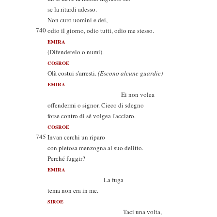
se la ritardi adesso.
Non curo uomini e dei,
740
odio il giorno, odio tutti, odio me stesso.
EMIRA
(Difendetelo o numi).
COSROE
Olà costui s'arresti.
(Escono alcune guardie)
EMIRA
Ei non volea
offendermi o signor. Cieco di sdegno
forse contro di sé volgea l'acciaro.
COSROE
745
Invan cerchi un riparo
con pietosa menzogna al suo delitto.
Perché fuggir?
EMIRA
La fuga
tema non era in me.
SIROE
Taci una volta,