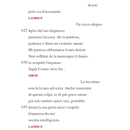
Avesti
però cor d'accusarmi.
LAODICE
Un cieco sdegno
625
figlio del tuo disprezzo
persuase l'accusa. Ah tu perdona,
perdona o Siroe un violento amore.
Mi punisce abbastanza il mio dolore.
Non soffrirai de la menzogna il danno,
630
io scoprirò l'inganno.
Saprà Cosroe ch'io fui...
SIROE
La tua ruina
non fa la mia salvezza. Anche innocente
di questa colpa, io di più grave errore
già son creduto autor; taci, potrebbe
635
destar la tua pietà nuovi sospetti
d'amorosa fra noi
secreta intelligenza.
LAODICE