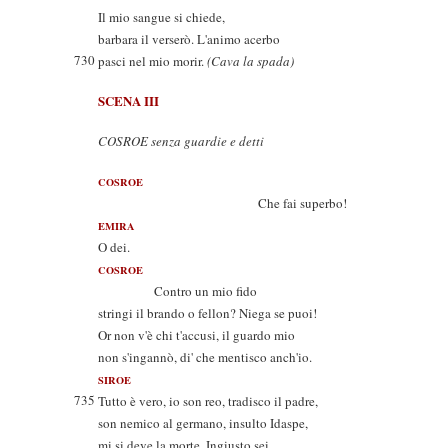
Il mio sangue si chiede,
barbara il verserò. L'animo acerbo
730
pasci nel mio morir.
(Cava la spada)
SCENA III
COSROE senza guardie e detti
COSROE
Che fai superbo!
EMIRA
O dei.
COSROE
Contro un mio fido
stringi il brando o fellon? Niega se puoi!
Or non v'è chi t'accusi, il guardo mio
non s'ingannò, di' che mentisco anch'io.
SIROE
735
Tutto è vero, io son reo, tradisco il padre,
son nemico al germano, insulto Idaspe,
mi si deve la morte. Ingiusto sei