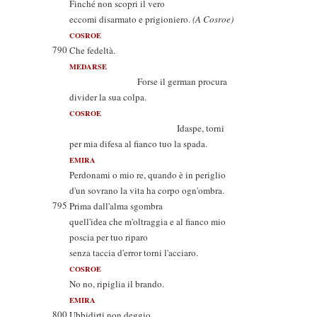
Finché non scopri il vero
eccomi disarmato e prigioniero.
(A Cosroe)
COSROE
790
Che fedeltà.
MEDARSE
Forse il german procura
divider la sua colpa.
COSROE
Idaspe, torni
per mia difesa al fianco tuo la spada.
EMIRA
Perdonami o mio re, quando è in periglio
d'un sovrano la vita ha corpo ogn'ombra.
795
Prima dall'alma sgombra
quell'idea che m'oltraggia e al fianco mio
poscia per tuo riparo
senza taccia d'error torni l'acciaro.
COSROE
No no, ripiglia il brando.
EMIRA
800
Ubbidirti non deggio.