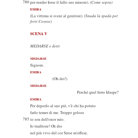
780
per render forse il fallo suo minore).
(Come sopra)
EMIRA
(La vittima si sveni al genitore).
(Snuda la spada per
ferir Cosroe)
SCENA V
MEDARSE e detti
MEDARSE
Signore.
EMIRA
(Oh dei!)
MEDARSE
Perché quel ferro Idaspe?
EMIRA
Per deporlo al suo piè, v'è chi ha potuto
farlo temer di me. Troppo geloso
785
io son dell'onor mio.
Io traditore! Oh dio
nel più vivo del cor Siroe m'offese.