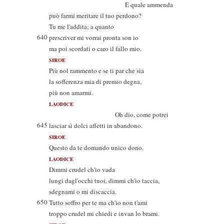
E quale ammenda
può farmi meritare il tuo perdono?
Tu me l'addita; a quanto
640
prescriver mi vorrai pronta son io
ma poi scordati o caro il fallo mio.
SIROE
Più nol rammento e se ti par che sia
la sofferenza mia di premio degna,
più non amarmi.
LAODICE
Oh dio, come potrei
645
lasciar sì dolci affetti in abandono.
SIROE
Questo da te domando unico dono.
LAODICE
Dimmi crudel ch'io vada
lungi dagl'occhi tuoi, dimmi ch'io taccia,
sdegnami o mi discaccia.
650
Tutto soffro per te ma ch'io non t'ami
troppo crudel mi chiedi e invan lo brami.