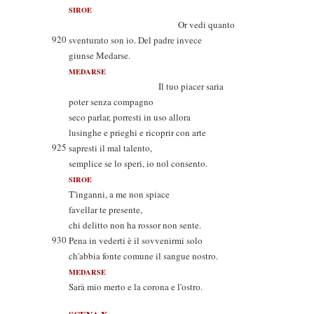
SIROE
Or vedi quanto
920
sventurato son io. Del padre invece
giunse Medarse.
MEDARSE
Il tuo piacer saria
poter senza compagno
seco parlar, porresti in uso allora
lusinghe e prieghi e ricoprir con arte
925
sapresti il mal talento,
semplice se lo speri, io nol consento.
SIROE
T'inganni, a me non spiace
favellar te presente,
chi delitto non ha rossor non sente.
930
Pena in vederti è il sovvenirmi solo
ch'abbia fonte comune il sangue nostro.
MEDARSE
Sarà mio merto e la corona e l'ostro.