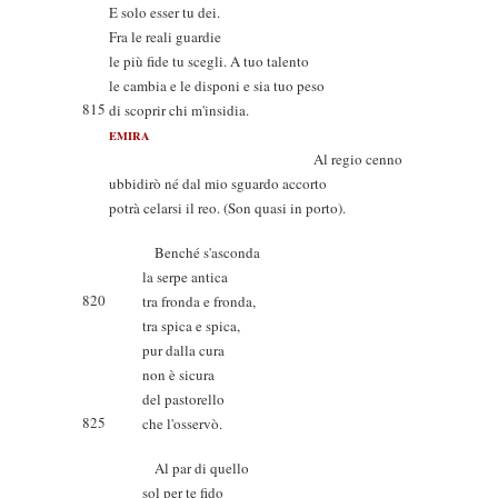
E solo esser tu dei.
Fra le reali guardie
le più fide tu scegli. A tuo talento
le cambia e le disponi e sia tuo peso
815
di scoprir chi m'insidia.
EMIRA
Al regio cenno
ubbidirò né dal mio sguardo accorto
potrà celarsi il reo. (Son quasi in porto).
Benché s'asconda
la serpe antica
820
tra fronda e fronda,
tra spica e spica,
pur dalla cura
non è sicura
del pastorello
825
che l'osservò.
Al par di quello
sol per te fido