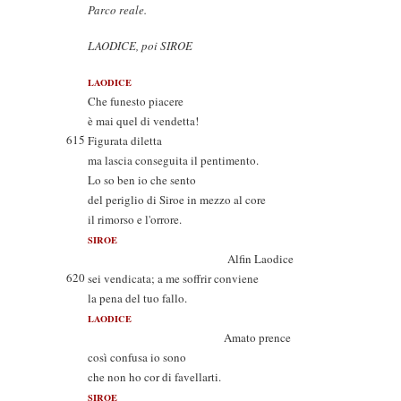
Parco reale.
LAODICE, poi SIROE
LAODICE
Che funesto piacere
è mai quel di vendetta!
615
Figurata diletta
ma lascia conseguita il pentimento.
Lo so ben io che sento
del periglio di Siroe in mezzo al core
il rimorso e l'orrore.
SIROE
Alfin Laodice
620
sei vendicata; a me soffrir conviene
la pena del tuo fallo.
LAODICE
Amato prence
così confusa io sono
che non ho cor di favellarti.
SIROE