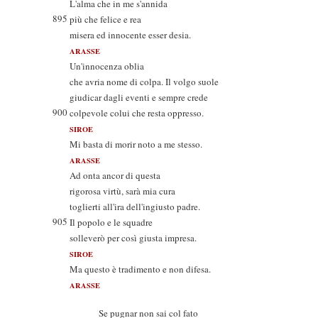
L'alma che in me s'annida
895
più che felice e rea
misera ed innocente esser desia.
ARASSE
Un'innocenza oblia
che avria nome di colpa. Il volgo suole
giudicar dagli eventi e sempre crede
900
colpevole colui che resta oppresso.
SIROE
Mi basta di morir noto a me stesso.
ARASSE
Ad onta ancor di questa
rigorosa virtù, sarà mia cura
toglierti all'ira dell'ingiusto padre.
905
Il popolo e le squadre
solleverò per così giusta impresa.
SIROE
Ma questo è tradimento e non difesa.
ARASSE
Se pugnar non sai col fato