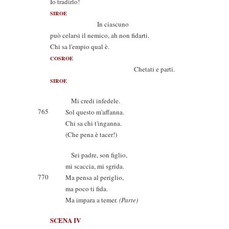
Io tradirlo!
SIROE
In ciascuno
può celarsi il nemico, ah non fidarti.
Chi sa l'empio qual è.
COSROE
Chetati e parti.
SIROE
Mi credi infedele.
765
Sol questo m'affanna.
Chi sa chi t'inganna.
(Che pena è tacer!)
Sei padre, son figlio,
mi scaccia, mi sgrida.
770
Ma pensa al periglio,
ma poco ti fida.
Ma impara a temer.
(Parte)
SCENA IV