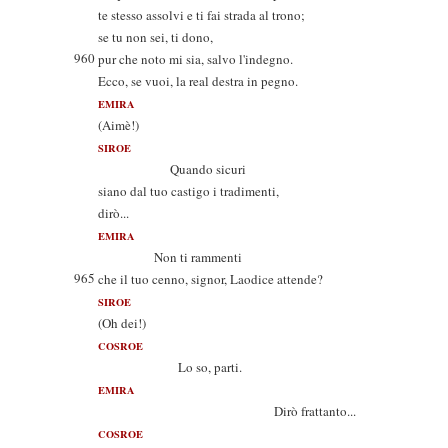
te stesso assolvi e ti fai strada al trono;
se tu non sei, ti dono,
960
pur che noto mi sia, salvo l'indegno.
Ecco, se vuoi, la real destra in pegno.
EMIRA
(Aimè!)
SIROE
Quando sicuri
siano dal tuo castigo i tradimenti,
dirò...
EMIRA
Non ti rammenti
965
che il tuo cenno, signor, Laodice attende?
SIROE
(Oh dei!)
COSROE
Lo so, parti.
EMIRA
Dirò frattanto...
COSROE