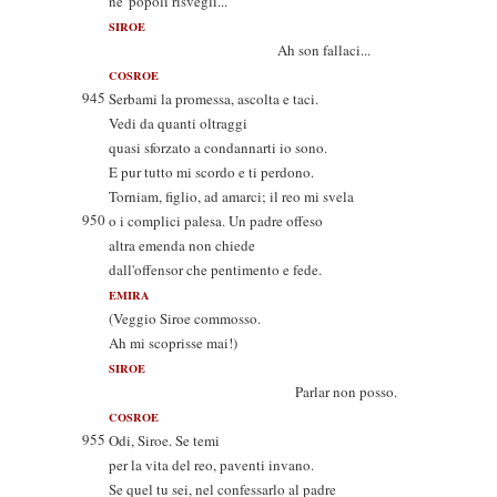
ne' popoli risvegli...
SIROE
Ah son fallaci...
COSROE
945
Serbami la promessa, ascolta e taci.
Vedi da quanti oltraggi
quasi sforzato a condannarti io sono.
E pur tutto mi scordo e ti perdono.
Torniam, figlio, ad amarci; il reo mi svela
950
o i complici palesa. Un padre offeso
altra emenda non chiede
dall'offensor che pentimento e fede.
EMIRA
(Veggio Siroe commosso.
Ah mi scoprisse mai!)
SIROE
Parlar non posso.
COSROE
955
Odi, Siroe. Se temi
per la vita del reo, paventi invano.
Se quel tu sei, nel confessarlo al padre