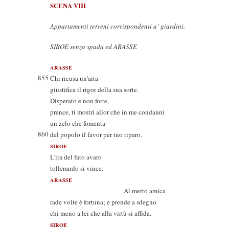
SCENA VIII
Appartamenti terreni corrispondenti a’ giardini.
SIROE senza spada ed ARASSE
ARASSE
855
Chi ricusa un'aita
giustifica il rigor della sua sorte.
Disperato e non forte,
prence, ti mostri allor che in me condanni
un zelo che fomenta
860
del popolo il favor per tuo riparo.
SIROE
L'ira del fato avaro
tollerando si vince.
ARASSE
Al merto amica
rade volte è fortuna; e prende a sdegno
chi meno a lei che alla virtù si affida.
SIROE