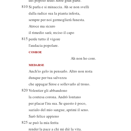
del popolo fedel Siroe gran parte.
810
Si parla e si minaccia. Ah se non svelli
dalla radice sua la pianta infesta,
sempre per noi germoglierà funesta.
Atroce ma sicuro
il rimedio sarà; reciso il capo
815
perde tutto il vigore
l'audacia popolare.
COSROE
Ah non ho core.
MEDARSE
Anch'io gelo in pensarlo. Altro non resta
dunque per tua salvezza
che appagar Siroe e sollevarlo al trono.
820
Volentier gli abbandono
la contesa corona. Andrò lontano
per placar l'ira sua. Se questo è poco,
sazialo del mio sangue, aprimi il seno.
Sarò felice appieno
825
se può la mia ferita
render la pace a chi mi diè la vita.