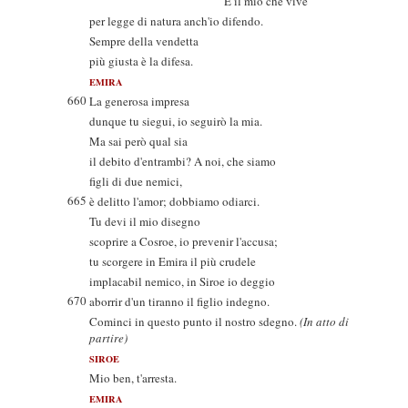
E il mio che vive
per legge di natura anch'io difendo.
Sempre della vendetta
più giusta è la difesa.
EMIRA
660
La generosa impresa
dunque tu siegui, io seguirò la mia.
Ma sai però qual sia
il debito d'entrambi? A noi, che siamo
figli di due nemici,
665
è delitto l'amor; dobbiamo odiarci.
Tu devi il mio disegno
scoprire a Cosroe, io prevenir l'accusa;
tu scorgere in Emira il più crudele
implacabil nemico, in Siroe io deggio
670
aborrir d'un tiranno il figlio indegno.
Cominci in questo punto il nostro sdegno.
(In atto di
partire)
SIROE
Mio ben, t'arresta.
EMIRA