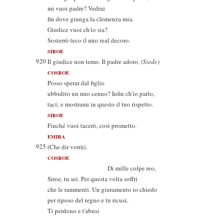
mi vuoi padre? Vedrai
fin dove giunga la clemenza mia.
Giudice vuoi ch'io sia?
Sosterrò teco il mio real decoro.
SIROE
920
Il giudice non temo. Il padre adoro.
(Siede)
COSROE
Posso sperar dal figlio
ubbidito un mio cenno? Infin ch'io parlo,
taci; e mostrami in questo il tuo rispetto.
SIROE
Finché vuoi tacerò, così prometto.
EMIRA
925
(Che dir vorrà).
COSROE
Di mille colpe reo,
Siroe, tu sei. Per questa volta soffri
che le rammenti. Un giuramento io chiedo
per riposo del regno e tu ricusi.
Ti perdono e t'abusi