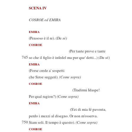
SCENA IV
COSROE ed EMIRA
EMIRA
(Pensoso è il re).
(Da sé)
COSROE
(Per tante prove e tante
745
so che il figlio è infedel ma pur que' detti...)
(Da sé)
EMIRA
(Forse crede a' sospetti
che Siroe suggerì).
(Come sopra)
COSROE
(Tradirmi Idaspe!
Per qual ragion?)
(Come sopra)
EMIRA
(S'ei di mia fé paventa,
perdo i mezzi al disegno. Or non m'osserva.
750
Siam soli. Il tempo è questo).
(Come sopra)
COSROE