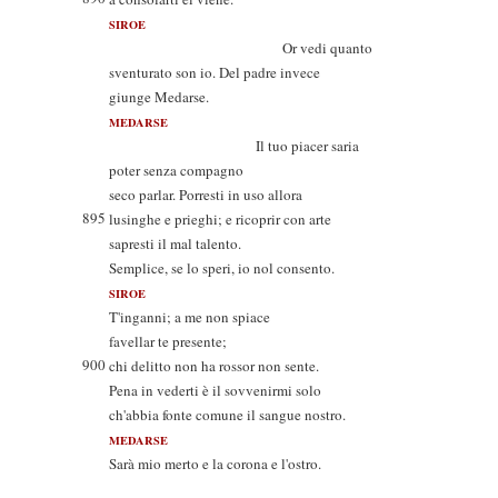
SIROE
Or vedi quanto
sventurato son io. Del padre invece
giunge Medarse.
MEDARSE
Il tuo piacer saria
poter senza compagno
seco parlar. Porresti in uso allora
895
lusinghe e prieghi; e ricoprir con arte
sapresti il mal talento.
Semplice, se lo speri, io nol consento.
SIROE
T'inganni; a me non spiace
favellar te presente;
900
chi delitto non ha rossor non sente.
Pena in vederti è il sovvenirmi solo
ch'abbia fonte comune il sangue nostro.
MEDARSE
Sarà mio merto e la corona e l'ostro.