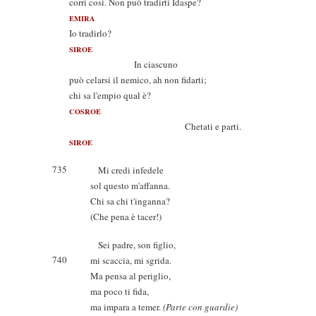
corri così. Non può tradirti Idaspe?
EMIRA
Io tradirlo?
SIROE
In ciascuno
può celarsi il nemico, ah non fidarti;
chi sa l'empio qual è?
COSROE
Chetati e parti.
SIROE
735
Mi credi infedele
sol questo m'affanna.
Chi sa chi t'inganna?
(Che pena è tacer!)
Sei padre, son figlio,
740
mi scaccia, mi sgrida.
Ma pensa al periglio,
ma poco ti fida,
ma impara a temer.
(Parte con guardie)