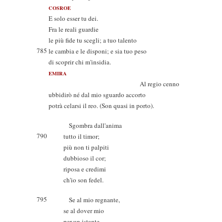
COSROE
E solo esser tu dei.
Fra le reali guardie
le più fide tu scegli; a tuo talento
785
le cambia e le disponi; e sia tuo peso
di scoprir chi m'insidia.
EMIRA
Al regio cenno
ubbidirò né dal mio sguardo accorto
potrà celarsi il reo. (Son quasi in porto).
Sgombra dall'anima
790
tutto il timor;
più non ti palpiti
dubbioso il cor;
riposa e credimi
ch'io son fedel.
795
Se al mio regnante,
se al dover mio
per un istante