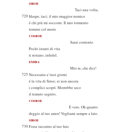
SIROE
Taci una volta,
720
Idaspe, taci; il mio maggior nemico
è chi più mi soccorre. Il mio tormento
termini col morir.
COSROE
Sarai contento.
Pochi istanti di vita
ti restano, infedel.
EMIRA
Mio re, che dici!
725
Necessaria a' tuoi giorni
è la vita di Siroe; ei non ancora
i complici scoprì. Morrebbe seco
il temuto segreto.
COSROE
È vero. Oh quanto
deggio al tuo amor! Vegliami sempre a lato.
SIROE
730
Forse incontro al tuo fato