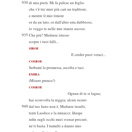
930
di mia pietà. Mi fa palese un foglio
che v'è tra' miei più cari un traditore;
e mentre il mio timore
or da un lato, or dall'altro erra dubbioso,
io veggo te nelle mie stanze ascoso.
935
Che più? Medarse istesso
scopre i tuoi falli...
SIROE
E creder puoi veraci...
COSROE
Serbami la promessa, ascolta e taci.
EMIRA
(Misero prence!)
COSROE
Ognun di te si lagna;
hai sconvolta la reggia; alcun sicuro
940
dal tuo fasto non è. Medarse insulti,
tenti Laodice e la minacci; Idaspe
infin sugli occhi miei svenar procuri;
né ti basta. I tumulti a danno mio