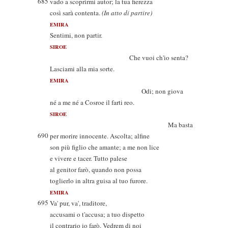
685
vado a scoprirmi autor; la tua fierezza
così sarà contenta.
(In atto di partire)
EMIRA
Sentimi, non partir.
SIROE
Che vuoi ch'io senta?
Lasciami alla mia sorte.
EMIRA
Odi; non giova
né a me né a Cosroe il farti reo.
SIROE
Ma basta
690
per morire innocente. Ascolta; alfine
son più figlio che amante; a me non lice
e vivere e tacer. Tutto palese
al genitor farò, quando non possa
toglierlo in altra guisa al tuo furore.
EMIRA
695
Va' pur, va', traditore,
accusami o t'accusa; a tuo dispetto
il contrario io farò. Vedrem di noi