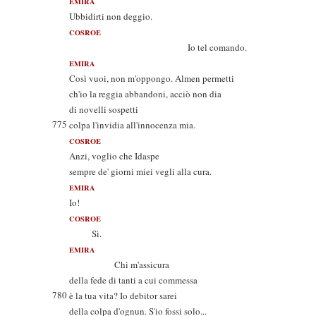
EMIRA
Ubbidirti non deggio.
COSROE
Io tel comando.
EMIRA
Così vuoi, non m'oppongo. Almen permetti
ch'io la reggia abbandoni, acciò non dia
di novelli sospetti
775
colpa l'invidia all'innocenza mia.
COSROE
Anzi, voglio che Idaspe
sempre de' giorni miei vegli alla cura.
EMIRA
Io!
COSROE
Sì.
EMIRA
Chi m'assicura
della fede di tanti a cui commessa
780
è la tua vita? Io debitor sarei
della colpa d'ognun. S'io fossi solo...