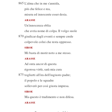
865
L'alma che in me s'annida,
più che felice e rea,
misera ed innocente esser desia.
ARASSE
Un'innocenza oblia
che avria nome di colpa. Il volgo suole
870
giudicar dagli eventi e sempre crede
colpevole colui che resta oppresso.
SIROE
Mi basta di morir noto a me stesso.
ARASSE
Ad onta ancor di questa
rigorosa virtù, sarà mia cura
875
toglierti all'ira dell'ingiusto padre;
il popolo e le squadre
solleverò per così giusta impresa.
SIROE
Ma questo è tradimento e non difesa.
ARASSE