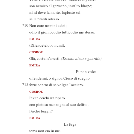
son nemico al germano, insulto Idaspe;
mi si deve la morte. Ingiusto sei
se la ritardi adesso.
710
Non curo uomini e dei;
odio il giorno, odio tutti, odio me stesso.
EMIRA
(Difendetelo, o numi).
COSROE
Olà, costui s'arresti.
(Escono alcune guardie)
EMIRA
Ei non volea
offendermi, o signor. Cieco di sdegno
715
forse contro di sé volgea l'acciaro.
COSROE
Invan cerchi un riparo
con pietosa menzogna al suo delitto.
Perché fuggir?
EMIRA
La fuga
tema non era in me.