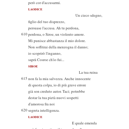
però cor d'accusarmi.
LAODICE
Un cieco sdegno,
figlio del tuo disprezzo,
persuase l'accusa. Ah tu perdona,
610
perdona, o Siroe, un violento amore.
Mi punisce abbastanza il mio dolore.
Non soffrirai della menzogna il danno;
io scoprirò l'inganno,
saprà Cosroe ch'io fui...
SIROE
La tua ruina
615
non fa la mia salvezza. Anche innocente
di questa colpa, io di più grave errore
già son creduto autor. Taci; potrebbe
destar la tua pietà nuovi sospetti
d'amorosa fra noi
620
segreta intelligenza.
LAODICE
E quale emenda