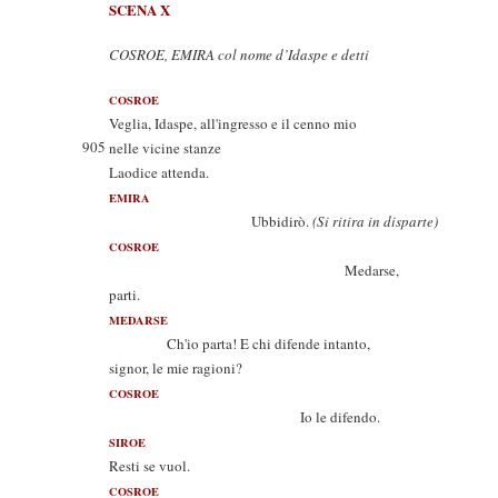
SCENA X
COSROE, EMIRA col nome d’Idaspe e detti
COSROE
Veglia, Idaspe, all'ingresso e il cenno mio
905
nelle vicine stanze
Laodice attenda.
EMIRA
Ubbidirò.
(Si ritira in disparte)
COSROE
Medarse,
parti.
MEDARSE
Ch'io parta! E chi difende intanto,
signor, le mie ragioni?
COSROE
Io le difendo.
SIROE
Resti se vuol.
COSROE