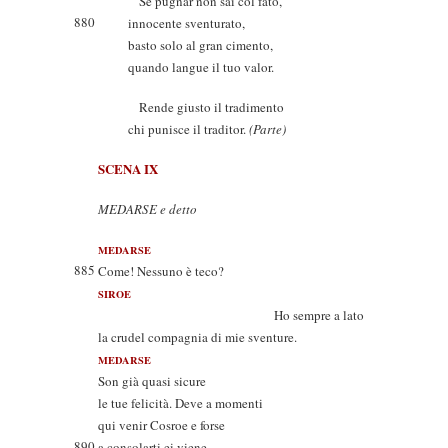
Se pugnar non sai col fato,
880
innocente sventurato,
basto solo al gran cimento,
quando langue il tuo valor.
Rende giusto il tradimento
chi punisce il traditor.
(Parte)
SCENA IX
MEDARSE e detto
MEDARSE
885
Come! Nessuno è teco?
SIROE
Ho sempre a lato
la crudel compagnia di mie sventure.
MEDARSE
Son già quasi sicure
le tue felicità. Deve a momenti
qui venir Cosroe e forse
890
a consolarti ei viene.