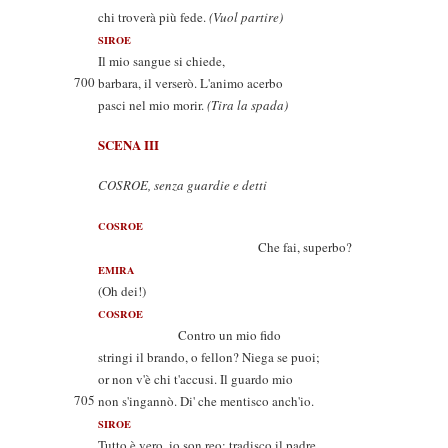
chi troverà più fede.
(Vuol partire)
SIROE
Il mio sangue si chiede,
700
barbara, il verserò. L'animo acerbo
pasci nel mio morir.
(Tira la spada)
SCENA III
COSROE, senza guardie e detti
COSROE
Che fai, superbo?
EMIRA
(Oh dei!)
COSROE
Contro un mio fido
stringi il brando, o fellon? Niega se puoi;
or non v'è chi t'accusi. Il guardo mio
705
non s'ingannò. Di' che mentisco anch'io.
SIROE
Tutto è vero, io son reo; tradisco il padre,