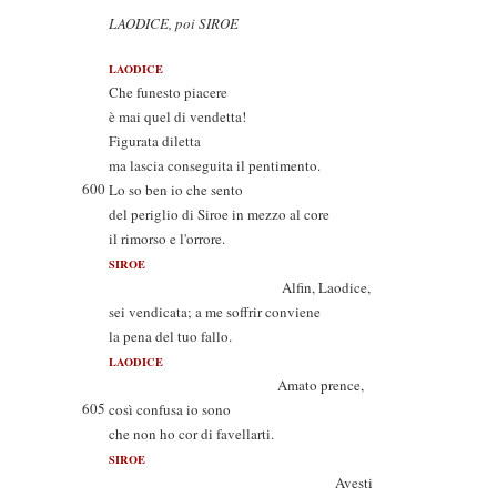
LAODICE, poi SIROE
LAODICE
Che funesto piacere
è mai quel di vendetta!
Figurata diletta
ma lascia conseguita il pentimento.
600
Lo so ben io che sento
del periglio di Siroe in mezzo al core
il rimorso e l'orrore.
SIROE
Alfin, Laodice,
sei vendicata; a me soffrir conviene
la pena del tuo fallo.
LAODICE
Amato prence,
605
così confusa io sono
che non ho cor di favellarti.
SIROE
Avesti