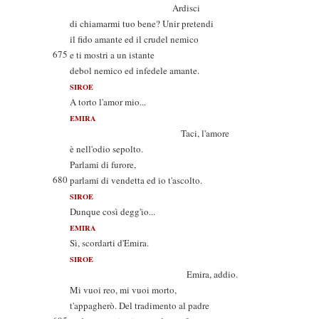
Ardisci
di chiamarmi tuo bene? Unir pretendi
il fido amante ed il crudel nemico
675
e ti mostri a un istante
debol nemico ed infedele amante.
SIROE
A torto l'amor mio...
EMIRA
Taci, l'amore
è nell'odio sepolto.
Parlami di furore,
680
parlami di vendetta ed io t'ascolto.
SIROE
Dunque così degg'io...
EMIRA
Sì, scordarti d'Emira.
SIROE
Emira, addio.
Mi vuoi reo, mi vuoi morto,
t'appagherò. Del tradimento al padre