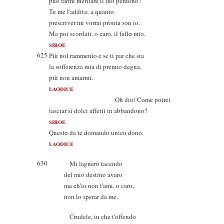
può farmi meritare il tuo perdono?
Tu me l'addita; a quanto
prescriver mi vorrai pronta son io.
Ma poi scordati, o caro, il fallo mio.
SIROE
625
Più nol rammento e se ti par che sia
la sofferenza mia di premio degna,
più non amarmi.
LAODICE
Oh dio! Come potrei
lasciar sì dolci affetti in abbandono?
SIROE
Questo da te domando unico dono.
LAODICE
630
Mi lagnerò tacendo
del mio destino avaro
ma ch'io non t'ami, o caro,
non lo sperar da me.
Crudele, in che t'offendo