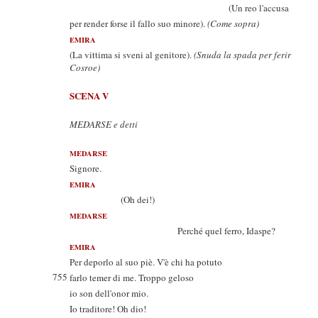
(Un reo l'accusa
per render forse il fallo suo minore).
(Come sopra)
EMIRA
(La vittima si sveni al genitore).
(Snuda la spada per ferir
Cosroe)
SCENA V
MEDARSE e detti
MEDARSE
Signore.
EMIRA
(Oh dei!)
MEDARSE
Perché quel ferro, Idaspe?
EMIRA
Per deporlo al suo piè. V'è chi ha potuto
755
farlo temer di me. Troppo geloso
io son dell'onor mio.
Io traditore! Oh dio!