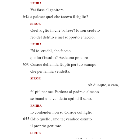
EMIRA
Vai forse al genitore
645
a palesar quel che taceva il foglio?
SIROE
Quel foglio in che t'offese? Io son creduto
reo del delitto e mel sopporto e taccio.
EMIRA
Ed io, crudel, che faccio
qualor t'insulto? Assicurar procuro
650
Cosroe della mia fé, più per tuo scampo
che per la mia vendetta.
SIROE
Ah dunque, o cara,
fa' più per me. Perdona al padre o almeno
se brami una vendetta aprimi il seno.
EMIRA
Io confonder non so Cosroe col figlio.
655
Odio quello, amo te; vendico estinto
il proprio genitore.
SIROE