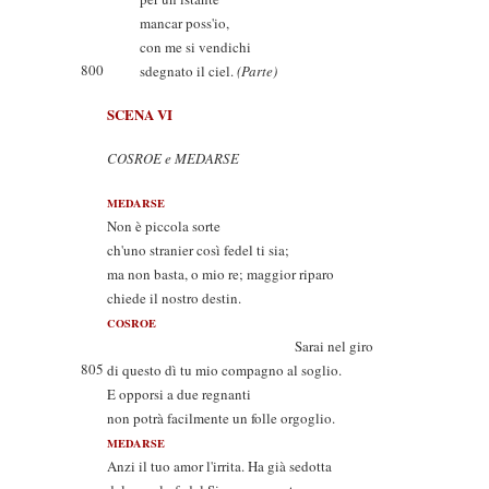
mancar poss'io,
con me si vendichi
800
sdegnato il ciel.
(Parte)
SCENA VI
COSROE e MEDARSE
MEDARSE
Non è piccola sorte
ch'uno stranier così fedel ti sia;
ma non basta, o mio re; maggior riparo
chiede il nostro destin.
COSROE
Sarai nel giro
805
di questo dì tu mio compagno al soglio.
E opporsi a due regnanti
non potrà facilmente un folle orgoglio.
MEDARSE
Anzi il tuo amor l'irrita. Ha già sedotta