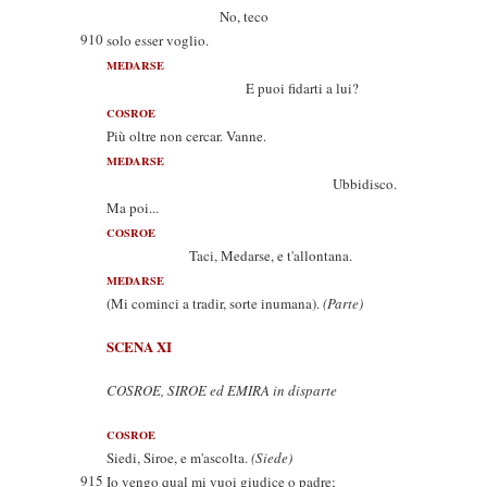
No, teco
910
solo esser voglio.
MEDARSE
E puoi fidarti a lui?
COSROE
Più oltre non cercar. Vanne.
MEDARSE
Ubbidisco.
Ma poi...
COSROE
Taci, Medarse, e t'allontana.
MEDARSE
(Mi cominci a tradir, sorte inumana).
(Parte)
SCENA XI
COSROE, SIROE ed EMIRA in disparte
COSROE
Siedi, Siroe, e m'ascolta.
(Siede)
915
Io vengo qual mi vuoi giudice o padre;