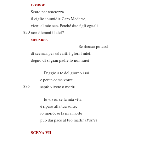
COSROE
Sento per tenerezza
il ciglio inumidir. Caro Medarse,
vieni al mio sen. Perché due figli eguali
830
non diemmi il ciel?
MEDARSE
Se ricusar potessi
di scemar, per salvarti, i giorni miei,
degno di sì gran padre io non sarei.
Deggio a te del giorno i rai;
e per te come vorrai
835
saprò vivere o morir.
Io vivrò, se la mia vita
è riparo alla tua sorte;
io morrò, se la mia morte
può dar pace al tuo martir.
(Parte)
SCENA VII