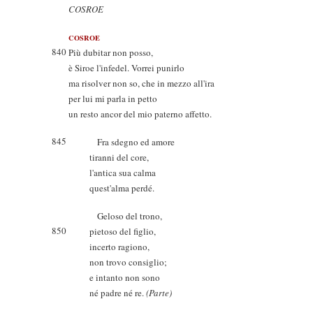
COSROE
COSROE
840
Più dubitar non posso,
è Siroe l'infedel. Vorrei punirlo
ma risolver non so, che in mezzo all'ira
per lui mi parla in petto
un resto ancor del mio paterno affetto.
845
Fra sdegno ed amore
tiranni del core,
l'antica sua calma
quest'alma perdé.
Geloso del trono,
850
pietoso del figlio,
incerto ragiono,
non trovo consiglio;
e intanto non sono
né padre né re.
(Parte)