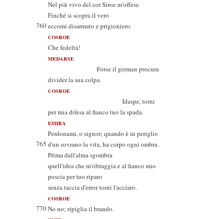
Nel più vivo del cor Siroe m'offese.
Finché si scopra il vero
760
eccomi disarmato e prigioniero.
COSROE
Che fedeltà!
MEDARSE
Forse il german procura
divider la sua colpa.
COSROE
Idaspe, torni
per mia difesa al fianco tuo la spada.
EMIRA
Perdonami, o signor; quando è in periglio
765
d'un sovrano la vita, ha corpo ogni ombra.
Prima dall'alma sgombra
quell'idea che m'oltraggia e al fianco mio
poscia per tuo riparo
senza taccia d'error torni l'acciaro.
COSROE
770
No no; ripiglia il brando.