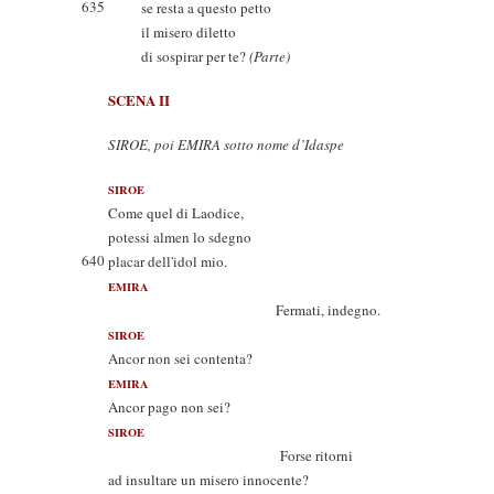
635
se resta a questo petto
il misero diletto
di sospirar per te?
(Parte)
SCENA II
SIROE, poi EMIRA sotto nome d’Idaspe
SIROE
Come quel di Laodice,
potessi almen lo sdegno
640
placar dell'idol mio.
EMIRA
Fermati, indegno.
SIROE
Ancor non sei contenta?
EMIRA
Ancor pago non sei?
SIROE
Forse ritorni
ad insultare un misero innocente?