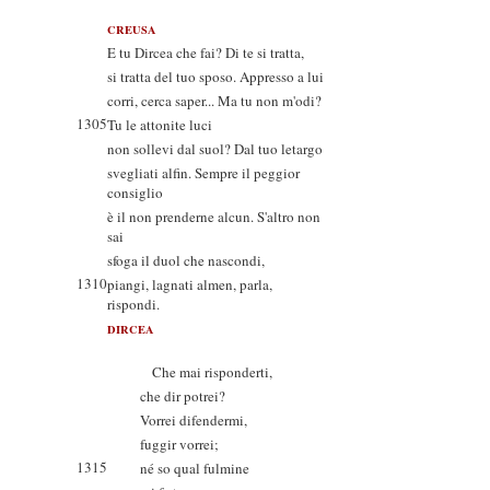
CREUSA
E tu Dircea che fai? Di te si tratta,
si tratta del tuo sposo. Appresso a lui
corri, cerca saper... Ma tu non m'odi?
1305
Tu le attonite luci
non sollevi dal suol? Dal tuo letargo
svegliati alfin. Sempre il peggior
consiglio
è il non prenderne alcun. S'altro non
sai
sfoga il duol che nascondi,
1310
piangi, lagnati almen, parla,
rispondi.
DIRCEA
Che mai risponderti,
che dir potrei?
Vorrei difendermi,
fuggir vorrei;
1315
né so qual fulmine