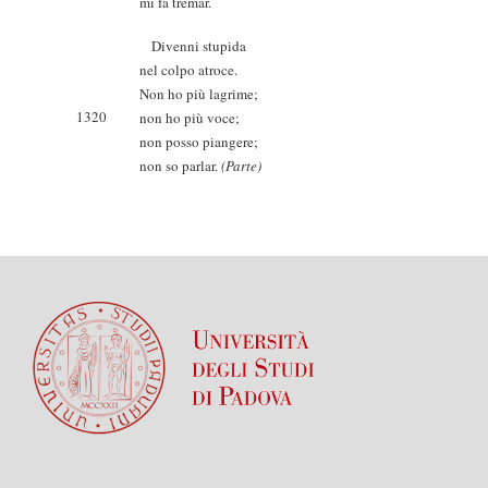
mi fa tremar.
Divenni stupida
nel colpo atroce.
Non ho più lagrime;
1320
non ho più voce;
non posso piangere;
non so parlar.
(Parte)