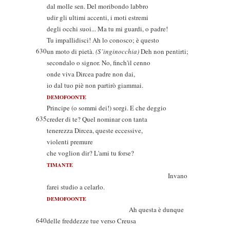
dal molle sen. Del moribondo labbro
udir gli ultimi accenti, i moti estremi
degli occhi suoi... Ma tu mi guardi, o padre!
Tu impallidisci! Ah lo conosco; è questo
630
un moto di pietà.
(S’inginocchia)
Deh non pentirti;
secondalo o signor. No, finch'il cenno
onde viva Dircea padre non dai,
io dal tuo piè non partirò giammai.
DEMOFOONTE
Principe (o sommi dei!) sorgi. E che deggio
635
creder di te? Quel nominar con tanta
tenerezza Dircea, queste eccessive,
violenti premure
che voglion dir? L'ami tu forse?
TIMANTE
Invano
farei studio a celarlo.
DEMOFOONTE
Ah questa è dunque
640
delle freddezze tue verso Creusa