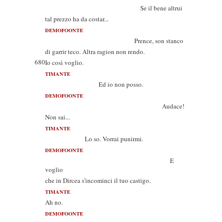
Se il bene altrui
tal prezzo ha da costar...
DEMOFOONTE
Prence, son stanco
di garrir teco. Altra ragion non rendo.
680
Io così voglio.
TIMANTE
Ed io non posso.
DEMOFOONTE
Audace!
Non sai...
TIMANTE
Lo so. Vorrai punirmi.
DEMOFOONTE
E
voglio
che in Dircea s'incominci il tuo castigo.
TIMANTE
Ah no.
DEMOFOONTE