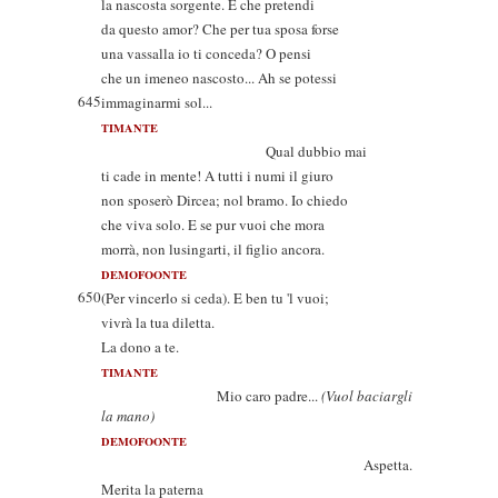
la nascosta sorgente. E che pretendi
da questo amor? Che per tua sposa forse
una vassalla io ti conceda? O pensi
che un imeneo nascosto... Ah se potessi
645
immaginarmi sol...
TIMANTE
Qual dubbio mai
ti cade in mente! A tutti i numi il giuro
non sposerò Dircea; nol bramo. Io chiedo
che viva solo. E se pur vuoi che mora
morrà, non lusingarti, il figlio ancora.
DEMOFOONTE
650
(Per vincerlo si ceda). E ben tu 'l vuoi;
vivrà la tua diletta.
La dono a te.
TIMANTE
Mio caro padre...
(Vuol baciargli
la mano)
DEMOFOONTE
Aspetta.
Merita la paterna