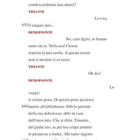
condescendenza una mercé?
TIMANTE
La vita,
655
il sangue mio...
DEMOFOONTE
No, caro figlio, io bramo
meno da te. Nella real Creusa
rispetta la mia scelta. A queste nozze
non ti mostrar sì avverso.
TIMANTE
Oh dio!
DEMOFOONTE
Lo
veggo;
ti costan pena. Or questa pena accresca
660
merito all'ubbidienza. Ebb'io pietade
della tua debolezza; abbi tu cura
dell'onor mio. Che si diria, Timante,
del padre tuo, se per tua colpa astretto
le promesse a tradir... Ma tanto ingrato