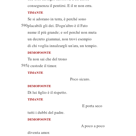
conseguenza il pentirsi. E il re non erra.
TIMANTE
Se si adorano in terra, è perché sono
590
placabili gli dei. D'ogn'altro è il Fato
nume il più grande; e sol perché non muta
un decreto giammai, non trovi esempio
di chi voglia innalzargli un'ara, un tempio.
DEMOFOONTE
Tu non sai che del trono
595
è custode il timor.
TIMANTE
Poco sicuro.
DEMOFOONTE
Di lui figlio è il rispetto.
TIMANTE
E porta seco
tutti i dubbi del padre.
DEMOFOONTE
A poco a poco
diventa amor.