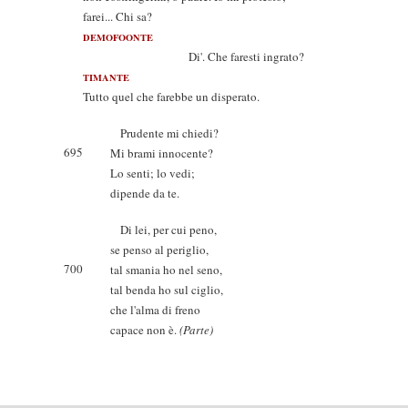
farei... Chi sa?
DEMOFOONTE
Di'. Che faresti ingrato?
TIMANTE
Tutto quel che farebbe un disperato.
Prudente mi chiedi?
695
Mi brami innocente?
Lo senti; lo vedi;
dipende da te.
Di lei, per cui peno,
se penso al periglio,
700
tal smania ho nel seno,
tal benda ho sul ciglio,
che l'alma di freno
capace non è.
(Parte)