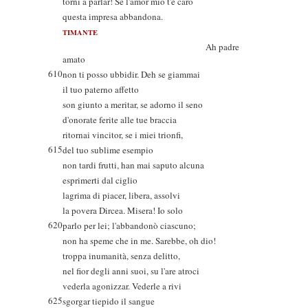
torni a parlar! Se l'amor mio t'è caro
questa impresa abbandona.
TIMANTE
Ah padre
amato
610
non ti posso ubbidir. Deh se giammai
il tuo paterno affetto
son giunto a meritar, se adorno il seno
d'onorate ferite alle tue braccia
ritornai vincitor, se i miei trionfi,
615
del tuo sublime esempio
non tardi frutti, han mai saputo alcuna
esprimerti dal ciglio
lagrima di piacer, libera, assolvi
la povera Dircea. Misera! Io solo
620
parlo per lei; l'abbandonò ciascuno;
non ha speme che in me. Sarebbe, oh dio!
troppa inumanità, senza delitto,
nel fior degli anni suoi, su l'are atroci
vederla agonizzar. Vederle a rivi
625
sgorgar tiepido il sangue