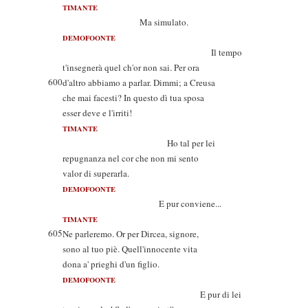
TIMANTE
Ma simulato.
DEMOFOONTE
Il tempo
t'insegnerà quel ch'or non sai. Per ora
600
d'altro abbiamo a parlar. Dimmi; a Creusa
che mai facesti? In questo dì tua sposa
esser deve e l'irriti!
TIMANTE
Ho tal per lei
repugnanza nel cor che non mi sento
valor di superarla.
DEMOFOONTE
E pur conviene...
TIMANTE
605
Ne parleremo. Or per Dircea, signore,
sono al tuo piè. Quell'innocente vita
dona a' prieghi d'un figlio.
DEMOFOONTE
E pur di lei