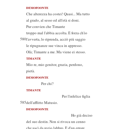
DEMOFOONTE
Che alterezza ha costei! Quasi... Ma tutto
al grado, al sesso ed all'età si doni.
Pur convien che Timante
troppo mal l'abbia accolta. È forza ch'io
580
l'avverta, lo riprenda, acciò più saggio
le ripugnanze sue vinca in appresso.
Olà; Timante a me. Ma viene ei stesso.
TIMANTE
Mio re, mio genitor, grazia, perdono,
pietà.
DEMOFOONTE
Per chi?
TIMANTE
Per l'infelice figlia
585
dell'afflitto Matusio.
DEMOFOONTE
Ho già deciso
del suo destin. Non si rivoca un cenno
che uscì da regio labbro. È d'un errore