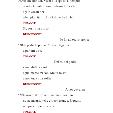
665
so che non sei. Vieni alla sposa; al tempio
conduciamola adesso; adesso in faccia
agl'invocati dei
adempi, o figlio, i tuoi doveri e i miei.
TIMANTE
Signor... non posso.
DEMOFOONTE
Io fin ad ora, o prence,
670
da padre ti parlai. Non obbligarmi
a parlarti da re.
TIMANTE
Del re, del padre
venerabili i cenni
egualmente mi son. Ma tu lo sai;
amor forza non soffre.
DEMOFOONTE
Amor governa
675
le nozze de' privati; hanno i tuoi pari
nume maggior che gli congiunge. E questo
sempre è il pubblico ben.
TIMANTE