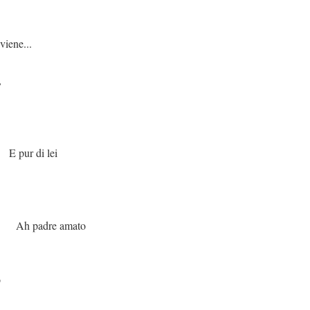
...
,
 lei
amato
o