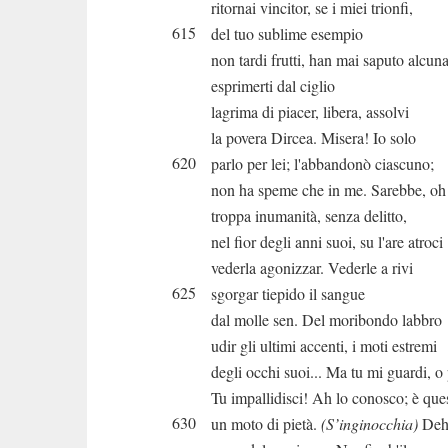
ritornai vincitor, se i miei trionfi,
615
del tuo sublime esempio
non tardi frutti, han mai saputo alcun
esprimerti dal ciglio
lagrima di piacer, libera, assolvi
la povera Dircea. Misera! Io solo
620
parlo per lei; l'abbandonò ciascuno;
non ha speme che in me. Sarebbe, oh
troppa inumanità, senza delitto,
nel fior degli anni suoi, su l'are atroci
vederla agonizzar. Vederle a rivi
625
sgorgar tiepido il sangue
dal molle sen. Del moribondo labbro
udir gli ultimi accenti, i moti estremi
degli occhi suoi... Ma tu mi guardi, o
Tu impallidisci! Ah lo conosco; è que
630
un moto di pietà.
(S’inginocchia)
Deh 