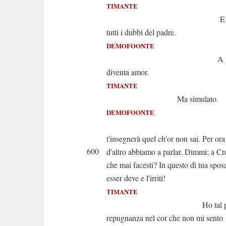
TIMANTE
E porta s
tutti i dubbi del padre.
DEMOFOONTE
A poco a 
diventa amor.
TIMANTE
Ma simulato.
DEMOFOONTE
Il te
t'insegnerà quel ch'or non sai. Per ora
600
d'altro abbiamo a parlar. Dimmi; a Cr
che mai facesti? In questo dì tua spos
esser deve e l'irriti!
TIMANTE
Ho tal per l
repugnanza nel cor che non mi sento