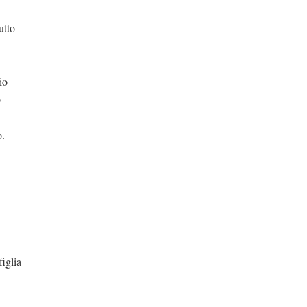
utto
io
o
o.
lia