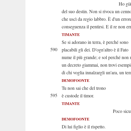
Ho già dec
del suo destin. Non si rivoca un cenn
che uscì da regio labbro. È d'un error
conseguenza il pentirsi. E il re non er
TIMANTE
Se si adorano in terra, è perché sono
590
placabili gli dei. D'ogn'altro è il Fato
nume il più grande; e sol perché non
un decreto giammai, non trovi esemp
di chi voglia innalzargli un'ara, un te
DEMOFOONTE
Tu non sai che del trono
595
è custode il timor.
TIMANTE
Poco sicuro
DEMOFOONTE
Di lui figlio è il rispetto.