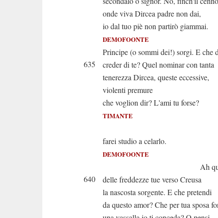
secondalo o signor. No, finch'il cenn
onde viva Dircea padre non dai,
io dal tuo piè non partirò giammai.
DEMOFOONTE
Principe (o sommi dei!) sorgi. E che 
635
creder di te? Quel nominar con tanta
tenerezza Dircea, queste eccessive,
violenti premure
che voglion dir? L'ami tu forse?
TIMANTE
Inva
farei studio a celarlo.
DEMOFOONTE
Ah questa è d
640
delle freddezze tue verso Creusa
la nascosta sorgente. E che pretendi
da questo amor? Che per tua sposa fo
una vassalla io ti conceda? O pensi