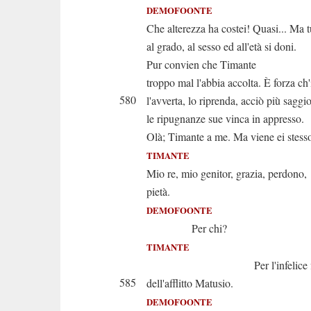
DEMOFOONTE
Che alterezza ha costei! Quasi... Ma t
al grado, al sesso ed all'età si doni.
Pur convien che Timante
troppo mal l'abbia accolta. È forza ch'
580
l'avverta, lo riprenda, acciò più saggi
le ripugnanze sue vinca in appresso.
Olà; Timante a me. Ma viene ei stess
TIMANTE
Mio re, mio genitor, grazia, perdono,
pietà.
DEMOFOONTE
Per chi?
TIMANTE
Per l'infelice fig
585
dell'afflitto Matusio.
DEMOFOONTE