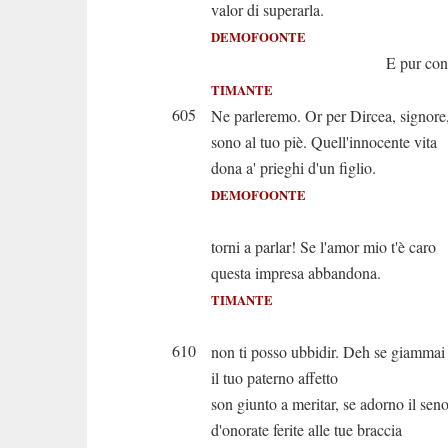
valor di superarla.
DEMOFOONTE
E pur conviene
TIMANTE
605
Ne parleremo. Or per Dircea, signore
sono al tuo piè. Quell'innocente vita
dona a' prieghi d'un figlio.
DEMOFOONTE
E pur di
torni a parlar! Se l'amor mio t'è caro
questa impresa abbandona.
TIMANTE
Ah padre 
610
non ti posso ubbidir. Deh se giammai
il tuo paterno affetto
son giunto a meritar, se adorno il sen
d'onorate ferite alle tue braccia