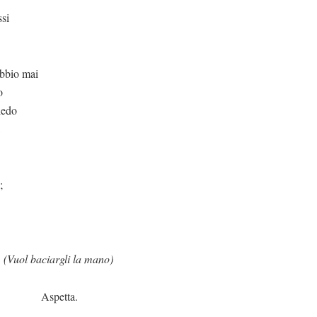
ssi
mai
o
iedo
;
.
(Vuol baciargli la mano)
ta.