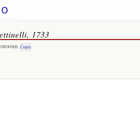
ttinelli, 1733
DEMOFOON|B
Copia