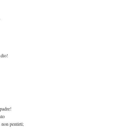
a
 dio!
 padre!
sto
non pentirti;