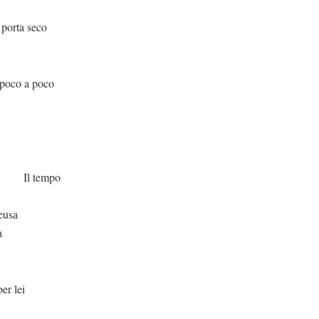
eco
poco
mpo
eusa
a
ei