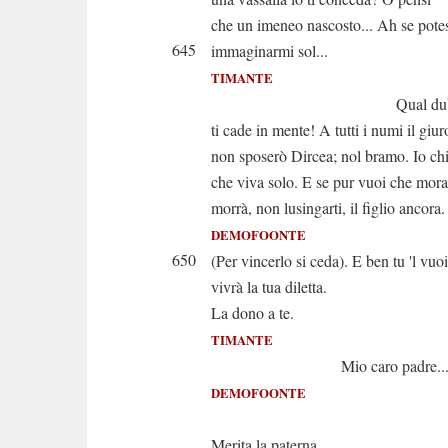
che un imeneo nascosto... Ah se pote
645
immaginarmi sol...
TIMANTE
Qual dubbio 
ti cade in mente! A tutti i numi il giur
non sposerò Dircea; nol bramo. Io ch
che viva solo. E se pur vuoi che mora
morrà, non lusingarti, il figlio ancora.
DEMOFOONTE
650
(Per vincerlo si ceda). E ben tu 'l vuoi
vivrà la tua diletta.
La dono a te.
TIMANTE
Mio caro padre..
DEMOFOONTE
Aspet
Merita la paterna