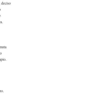
iso
o
e
ra.
 muta
io
mpio.
.