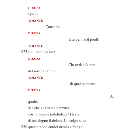
DIRCEA
Sposo.
TIMANTE
Consorte.
DIRCEA
E tu per me ti perdi!
TIMANTE
975
E tu mori per me!
DIRCEA
Chi avrà più cura
del nostro Olinto?
TIMANTE
Ah qual momento!
DIRCEA
Ah
quale...
Ma che vogliamo o prence
così vilmente indebolirci? Eh sia
di noi degno il dolore. Un colpo solo
980
questo nodo crudel divida e franga;