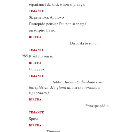
separiamci da forti; e non si pianga.
TIMANTE
Sì, generosa. Approvo
l'intrepido pensier. Più non si sparga
un sospiro fra noi.
DIRCEA
Disposta io sono.
TIMANTE
985
Risoluto son io.
DIRCEA
Coraggio.
TIMANTE
Addio Dircea.
(Si dividono con
intrepidezza. Ma giunti alla scena tornano a
riguardarsi)
DIRCEA
Principe addio.
TIMANTE
Sposa.
DIRCEA
Timante.