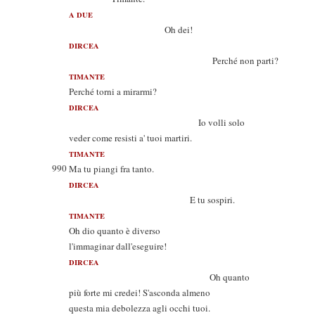
A DUE
Oh dei!
DIRCEA
Perché non parti?
TIMANTE
Perché torni a mirarmi?
DIRCEA
Io volli solo
veder come resisti a' tuoi martiri.
TIMANTE
990
Ma tu piangi fra tanto.
DIRCEA
E tu sospiri.
TIMANTE
Oh dio quanto è diverso
l'immaginar dall'eseguire!
DIRCEA
Oh quanto
più forte mi credei! S'asconda almeno
questa mia debolezza agli occhi tuoi.