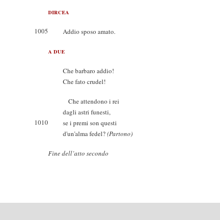
DIRCEA
1005
Addio sposo amato.
A DUE
Che barbaro addio!
Che fato crudel!
Che attendono i rei
dagli astri funesti,
1010
se i premi son questi
d'un'alma fedel?
(Partono)
Fine dell’atto secondo