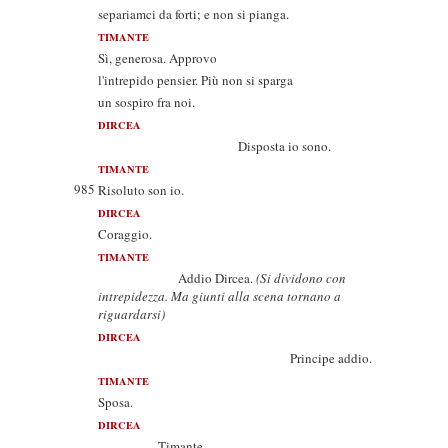
separiamci da forti; e non si pianga.
TIMANTE
Sì, generosa. Approvo
l'intrepido pensier. Più non si sparga
un sospiro fra noi.
DIRCEA
Disposta io sono.
TIMANTE
985
Risoluto son io.
DIRCEA
Coraggio.
TIMANTE
Addio Dircea.
(Si dividono con
intrepidezza. Ma giunti alla scena tornano a
riguardarsi)
DIRCEA
Principe addio.
TIMANTE
Sposa.
DIRCEA
Timante.