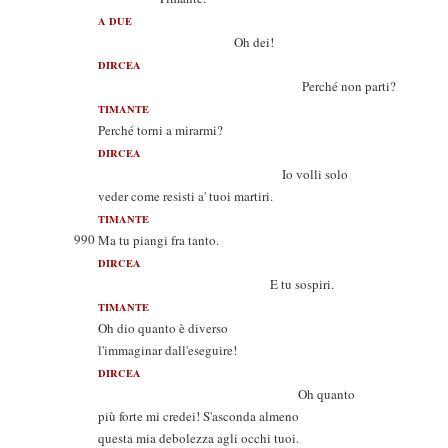
A DUE
Oh dei!
DIRCEA
Perché non parti?
TIMANTE
Perché torni a mirarmi?
DIRCEA
Io volli solo
veder come resisti a' tuoi martiri.
TIMANTE
990
Ma tu piangi fra tanto.
DIRCEA
E tu sospiri.
TIMANTE
Oh dio quanto è diverso
l'immaginar dall'eseguire!
DIRCEA
Oh quanto
più forte mi credei! S'asconda almeno
questa mia debolezza agli occhi tuoi.