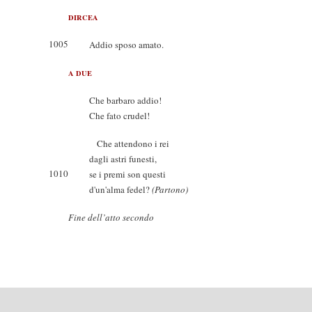
DIRCEA
1005
Addio sposo amato.
A DUE
Che barbaro addio!
Che fato crudel!
Che attendono i rei
dagli astri funesti,
1010
se i premi son questi
d'un'alma fedel?
(Partono)
Fine dell’atto secondo