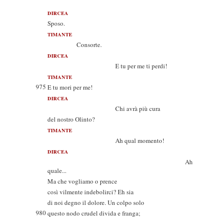
DIRCEA
Sposo.
TIMANTE
Consorte.
DIRCEA
E tu per me ti perdi!
TIMANTE
975
E tu mori per me!
DIRCEA
Chi avrà più cura
del nostro Olinto?
TIMANTE
Ah qual momento!
DIRCEA
Ah
quale...
Ma che vogliamo o prence
così vilmente indebolirci? Eh sia
di noi degno il dolore. Un colpo solo
980
questo nodo crudel divida e franga;