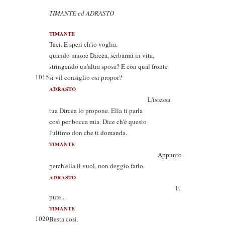
TIMANTE ed ADRASTO
TIMANTE
Taci. E speri ch'io voglia,
quando muore Dircea, serbarmi in vita,
stringendo un'altra sposa? E con qual fronte
1015
sì vil consiglio osi propor?
ADRASTO
L'istessa
tua Dircea lo propone. Ella ti parla
così per bocca mia. Dice ch'è questo
l'ultimo don che ti domanda.
TIMANTE
Appunto
perch'ella il vuol, non deggio farlo.
ADRASTO
E
pure...
TIMANTE
1020
Basta così.