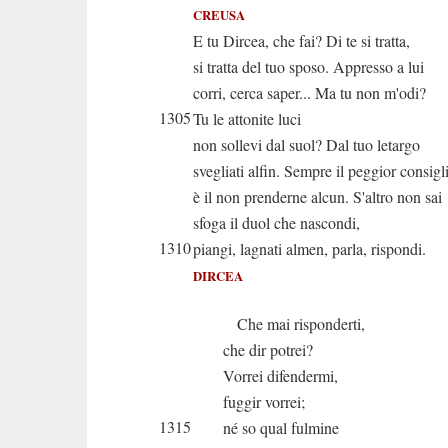
CREUSA
E tu Dircea, che fai? Di te si tratta,
si tratta del tuo sposo. Appresso a lui
corri, cerca saper... Ma tu non m'odi?
1305
Tu le attonite luci
non sollevi dal suol? Dal tuo letargo
svegliati alfin. Sempre il peggior consigl
è il non prenderne alcun. S'altro non sai
sfoga il duol che nascondi,
1310
piangi, lagnati almen, parla, rispondi.
DIRCEA
Che mai risponderti,
che dir potrei?
Vorrei difendermi,
fuggir vorrei;
1315
né so qual fulmine