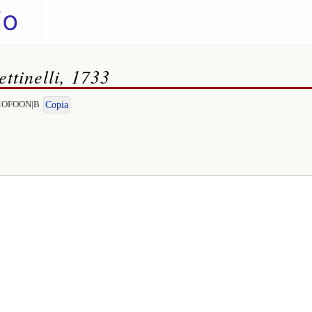
ttinelli, 1733
DEMOFOON|B
Copia