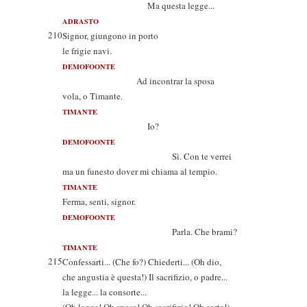
Ma questa legge...
ADRASTO
210
Signor, giungono in porto
le frigie navi.
DEMOFOONTE
Ad incontrar la sposa
vola, o Timante.
TIMANTE
Io?
DEMOFOONTE
Sì. Con te verrei
ma un funesto dover mi chiama al tempio.
TIMANTE
Ferma, senti, signor.
DEMOFOONTE
Parla. Che brami?
TIMANTE
215
Confessarti... (Che fo?) Chiederti... (Oh dio,
che angustia è questa!) Il sacrifizio, o padre...
la legge... la consorte...