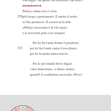
(Oh legge! Oh sposa! Oh sacrifizio! Oh sorte!)
DEMOFOONTE
Prence, ormai non ci resta
220
più luogo a pentimento. È stretto il nodo,
io l'ho promesso. Il conservar la fede
obbligo necessario è di chi regna;
e la necessità gran cose insegna.
Per lei fra l'armi dorme il guerriero;
225
per lei fra l'onde canta il nocchiero;
per lei la morte terror non ha.
Fin le più timide belve fugaci
valor dimostrano, si fanno audaci,
quand'è il combattere necessità.
(Parte)