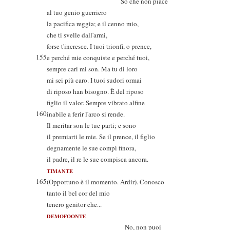
So che non piace
al tuo genio guerriero
la pacifica reggia; e il cenno mio,
che ti svelle dall'armi,
forse t'incresce. I tuoi trionfi, o prence,
155
e perché mie conquiste e perché tuoi,
sempre cari mi son. Ma tu di loro
mi sei più caro. I tuoi sudori ormai
di riposo han bisogno. È del riposo
figlio il valor. Sempre vibrato alfine
160
inabile a ferir l'arco si rende.
Il meritar son le tue parti; e sono
il premiarti le mie. Se il prence, il figlio
degnamente le sue compì finora,
il padre, il re le sue compisca ancora.
TIMANTE
165
(Opportuno è il momento. Ardir). Conosco
tanto il bel cor del mio
tenero genitor che...
DEMOFOONTE
No, non puoi