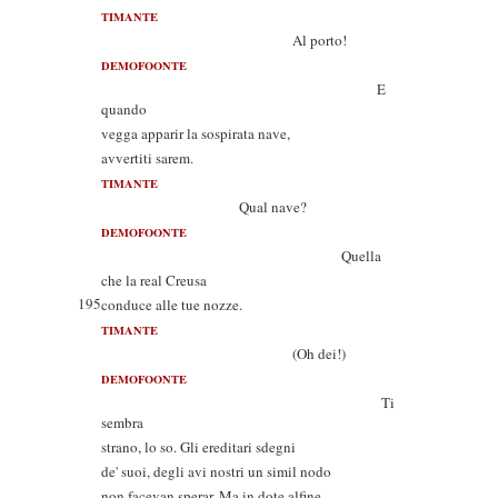
TIMANTE
Al porto!
DEMOFOONTE
E
quando
vegga apparir la sospirata nave,
avvertiti sarem.
TIMANTE
Qual nave?
DEMOFOONTE
Quella
che la real Creusa
195
conduce alle tue nozze.
TIMANTE
(Oh dei!)
DEMOFOONTE
Ti
sembra
strano, lo so. Gli ereditari sdegni
de' suoi, degli avi nostri un simil nodo
non facevan sperar. Ma in dote alfine