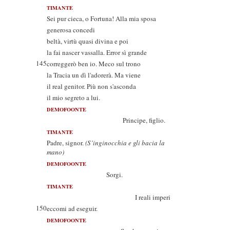
TIMANTE
Sei pur cieca, o Fortuna! Alla mia sposa
generosa concedi
beltà, virtù quasi divina e poi
la fai nascer vassalla. Error sì grande
145
correggerò ben io. Meco sul trono
la Tracia un dì l'adorerà. Ma viene
il real genitor. Più non s'asconda
il mio segreto a lui.
DEMOFOONTE
Principe, figlio.
TIMANTE
Padre, signor.
(S’inginocchia e gli bacia la
mano)
DEMOFOONTE
Sorgi.
TIMANTE
I reali imperi
150
eccomi ad eseguir.
DEMOFOONTE