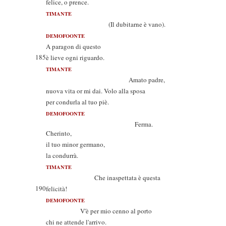
felice, o prence.
TIMANTE
(Il dubitarne è vano).
DEMOFOONTE
A paragon di questo
185
è lieve ogni riguardo.
TIMANTE
Amato padre,
nuova vita or mi dai. Volo alla sposa
per condurla al tuo piè.
DEMOFOONTE
Ferma.
Cherinto,
il tuo minor germano,
la condurrà.
TIMANTE
Che inaspettata è questa
190
felicità!
DEMOFOONTE
V'è per mio cenno al porto
chi ne attende l'arrivo.