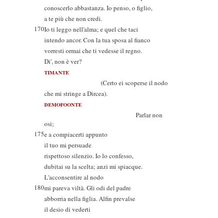
conoscerlo abbastanza. Io penso, o figlio,
a te più che non credi.
170
Io ti leggo nell'alma; e quel che taci
intendo ancor. Con la tua sposa al fianco
vorresti ormai che ti vedesse il regno.
Di', non è ver?
TIMANTE
(Certo ei scoperse il nodo
che mi stringe a Dircea).
DEMOFOONTE
Parlar non
osi;
175
e a compiacerti appunto
il tuo mi persuade
rispettoso silenzio. Io lo confesso,
dubitai su la scelta; anzi mi spiacque.
L'acconsentire al nodo
180
mi pareva viltà. Gli odi del padre
abborria nella figlia. Alfin prevalse
il desio di vederti