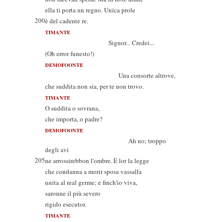
ella ti porta un regno. Unica prole
200
è del cadente re.
TIMANTE
Signor... Credei...
(Oh error funesto!)
DEMOFOONTE
Una consorte altrove,
che suddita non sia, per te non trovo.
TIMANTE
O suddita o sovrana,
che importa, o padre?
DEMOFOONTE
Ah no; troppo
degli avi
205
ne arrossirebbon l'ombre. È lor la legge
che condanna a morir sposa vassalla
unita al real germe; e finch'io viva,
saronne il più severo
rigido esecutor.
TIMANTE