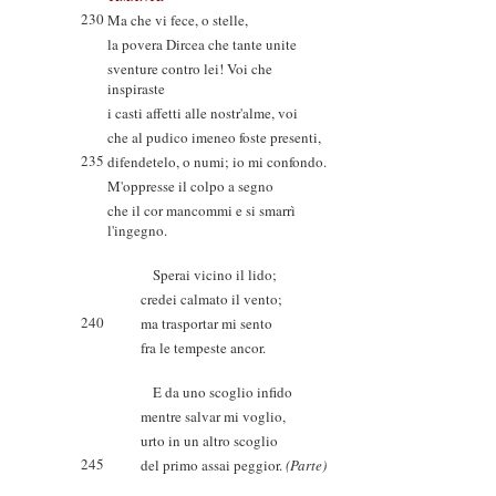
230
Ma che vi fece, o stelle,
la povera Dircea che tante unite
sventure contro lei! Voi che
inspiraste
i casti affetti alle nostr'alme, voi
che al pudico imeneo foste presenti,
235
difendetelo, o numi; io mi confondo.
M'oppresse il colpo a segno
che il cor mancommi e si smarrì
l'ingegno.
Sperai vicino il lido;
credei calmato il vento;
240
ma trasportar mi sento
fra le tempeste ancor.
E da uno scoglio infido
mentre salvar mi voglio,
urto in un altro scoglio
245
del primo assai peggior.
(Parte)