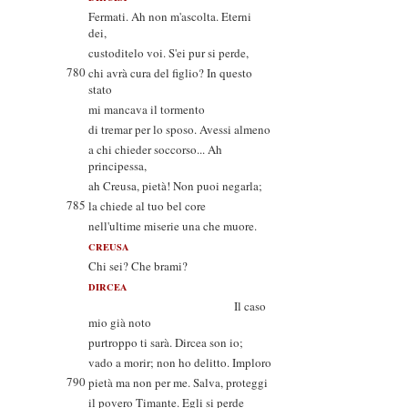
Fermati. Ah non m'ascolta. Eterni
dei,
custoditelo voi. S'ei pur si perde,
780
chi avrà cura del figlio? In questo
stato
mi mancava il tormento
di tremar per lo sposo. Avessi almeno
a chi chieder soccorso... Ah
principessa,
ah Creusa, pietà! Non puoi negarla;
785
la chiede al tuo bel core
nell'ultime miserie una che muore.
CREUSA
Chi sei? Che brami?
DIRCEA
Il caso
mio già noto
purtroppo ti sarà. Dircea son io;
vado a morir; non ho delitto. Imploro
790
pietà ma non per me. Salva, proteggi
il povero Timante. Egli si perde