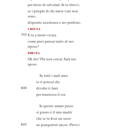
per desio di salvarmi. In te ritrovi,
se i prieghi di chi muor vani non
sono,
disperato assistenza e reo perdono.
CREUSA
795
E tu a morir vicina
come puoi pensar tanto al suo
riposo?
DIRCEA
Oh dio! Più non cercar. Sarà tuo
sposo.
Se tutti i mali miei
io ti potessi dir,
800
divider ti farei
per tenerezza il cor.
In questo amaro passo
sì giusto è il mio martir
che se tu fossi un sasso
805
ne piangeresti ancor.
(Parte)