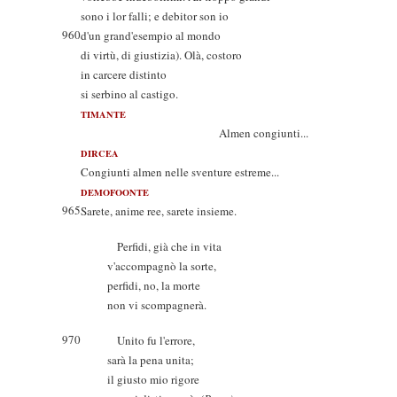
sono i lor falli; e debitor son io
960
d'un grand'esempio al mondo
di virtù, di giustizia). Olà, costoro
in carcere distinto
si serbino al castigo.
TIMANTE
Almen congiunti...
DIRCEA
Congiunti almen nelle sventure estreme...
DEMOFOONTE
965
Sarete, anime ree, sarete insieme.
Perfidi, già che in vita
v'accompagnò la sorte,
perfidi, no, la morte
non vi scompagnerà.
970
Unito fu l'errore,
sarà la pena unita;
il giusto mio rigore