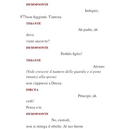
DEMOFOONTE
Indegno,
875
non fuggirmi. T'arresta.
TIMANTE
Ah padre, ah
dove
vieni ancor tu?
DEMOFOONTE
Perfido figlio!
TIMANTE
Alcuno
(Vede crescere il numero delle guardie e si pone
innanzi alla sposa)
non s'appressi a Dircea.
DIRCEA
Principe, ah
cedi!
Pensa a te.
DEMOFOONTE
No, custodi,
non si stringa il ribelle. Al suo furore