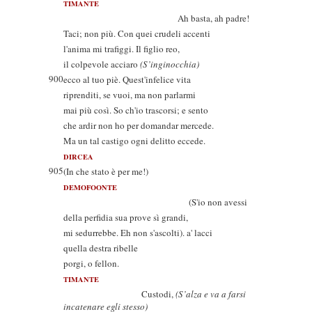
TIMANTE
Ah basta, ah padre!
Taci; non più. Con quei crudeli accenti
l'anima mi trafiggi. Il figlio reo,
il colpevole acciaro
(S’inginocchia)
900
ecco al tuo piè. Quest'infelice vita
riprenditi, se vuoi, ma non parlarmi
mai più così. So ch'io trascorsi; e sento
che ardir non ho per domandar mercede.
Ma un tal castigo ogni delitto eccede.
DIRCEA
905
(In che stato è per me!)
DEMOFOONTE
(S'io non avessi
della perfidia sua prove sì grandi,
mi sedurrebbe. Eh non s'ascolti). a' lacci
quella destra ribelle
porgi, o fellon.
TIMANTE
Custodi,
(S’alza e va a farsi
incatenare egli stesso)