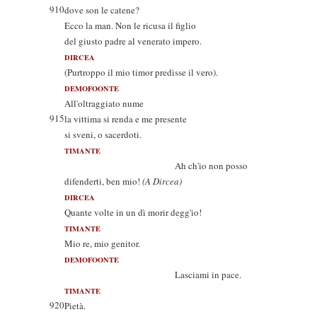
910
dove son le catene?
Ecco la man. Non le ricusa il figlio
del giusto padre al venerato impero.
DIRCEA
(Purtroppo il mio timor predisse il vero).
DEMOFOONTE
All'oltraggiato nume
915
la vittima si renda e me presente
si sveni, o sacerdoti.
TIMANTE
Ah ch'io non posso
difenderti, ben mio!
(A Dircea)
DIRCEA
Quante volte in un dì morir degg'io!
TIMANTE
Mio re, mio genitor.
DEMOFOONTE
Lasciami in pace.
TIMANTE
920
Pietà.