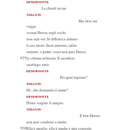
DEMOFOONTE
La chiedi invan.
TIMANTE
Ma ch'io mi
vegga
svenar Dircea sugli occhi
non sarà ver. Si differisca almeno
il suo morir. Sacri ministri, udite,
sentimi, o padre; esser non può Dircea
925
la vittima richiesta. Il sacrifizio
sacrilego saria.
DEMOFOONTE
Per qual ragione?
TIMANTE
Di'; che domanda il nume?
DEMOFOONTE
D'una vergine il sangue.
TIMANTE
E ben Dircea
non può condursi a morte.
930
Ella è moglie, ella è madre e mia consorte.