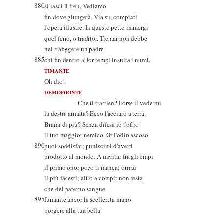
880
si lasci il fren. Vediamo
fin dove giungerà. Via su, compisci
l'opera illustre. In questo petto immergi
quel ferro, o traditor. Tremar non debbe
nel trafiggere un padre
885
chi fin dentro a' lor tempi insulta i numi.
TIMANTE
Oh dio!
DEMOFOONTE
Che ti trattien? Forse il vedermi
la destra armata? Ecco l'acciaro a terra.
Brami di più? Senza difesa io t'offro
il tuo maggior nemico. Or l'odio ascoso
890
puoi soddisfar; puniscimi d'averti
prodotto al mondo. A meritar fra gli empi
il primo onor poco ti manca; ormai
il più facesti; altro a compir non resta
che del paterno sangue
895
fumante ancor la scellerata mano
porgere alla tua bella.