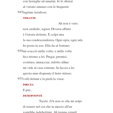
con lusinghe ad amarmi. Io lo sforzai
al vietato imeneo con le frequenti
945
lagrime insidiose.
TIMANTE
Ah non è vero;
non crederle, signor. Diversa affatto
è l'istoria dolente. È colpa mia
la sua condescendenza. Ogni opra, ogni arte
ho posta in uso. Ella da sé lontano
950
mi scacciò mille volte; e mille volte
feci ritorno a lei. Pregai, promisi,
costrinsi, minacciai; ridotto alfine
mi vide al caso estremo. In faccia a lei
questa man disperata il ferro strinse;
955
volli ferirmi e la pietà la vinse.
DIRCEA
E pur...
DEMOFOONTE
Tacete. (Un non so che mi serpe
di tenero nel cor che in mezzo all'ira
vorrebbe indebolirmi. Ah troppo grandi