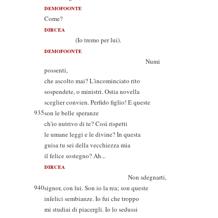
DEMOFOONTE
Come?
DIRCEA
(Io tremo per lui).
DEMOFOONTE
Numi
possenti,
che ascolto mai? L'incominciato rito
sospendete, o ministri. Ostia novella
sceglier convien. Perfido figlio! E queste
935
son le belle speranze
ch'io nutrivo di te? Così rispetti
le umane leggi e le divine? In questa
guisa tu sei della vecchiezza mia
il felice sostegno? Ah...
DIRCEA
Non sdegnarti,
940
signor, con lui. Son io la rea; son queste
infelici sembianze. Io fui che troppo
mi studiai di piacergli. Io lo sedussi