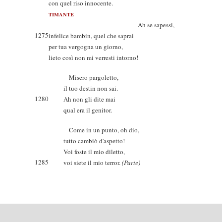
con quel riso innocente.
TIMANTE
Ah se sapessi,
1275
infelice bambin, quel che saprai
per tua vergogna un giorno,
lieto così non mi verresti intorno!
Misero pargoletto,
il tuo destin non sai.
1280
Ah non gli dite mai
qual era il genitor.
Come in un punto, oh dio,
tutto cambiò d'aspetto!
Voi foste il mio diletto,
1285
voi siete il mio terror.
(Parte)