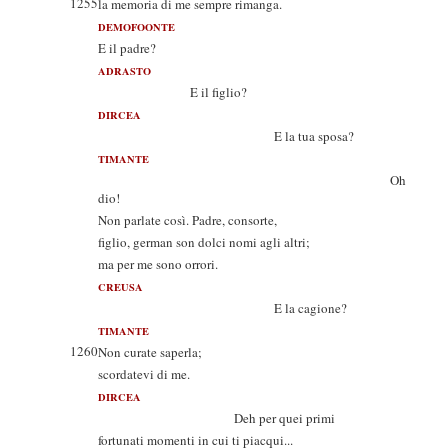
1255
la memoria di me sempre rimanga.
DEMOFOONTE
E il padre?
ADRASTO
E il figlio?
DIRCEA
E la tua sposa?
TIMANTE
Oh
dio!
Non parlate così. Padre, consorte,
figlio, german son dolci nomi agli altri;
ma per me sono orrori.
CREUSA
E la cagione?
TIMANTE
1260
Non curate saperla;
scordatevi di me.
DIRCEA
Deh per quei primi
fortunati momenti in cui ti piacqui...