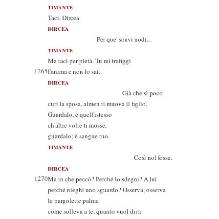
TIMANTE
Taci, Dircea.
DIRCEA
Per que' soavi nodi...
TIMANTE
Ma taci per pietà. Tu mi trafiggi
1265
l'anima e non lo sai.
DIRCEA
Già che sì poco
curi la sposa, almen ti muova il figlio.
Guardalo, è quell'istesso
ch'altre volte ti mosse,
guardalo; è sangue tuo.
TIMANTE
Così nol fosse.
DIRCEA
1270
Ma in che peccò? Perché lo sdegni? A lui
perché nieghi uno sguardo? Osserva, osserva
le pargolette palme
come solleva a te, quanto vuol dirti