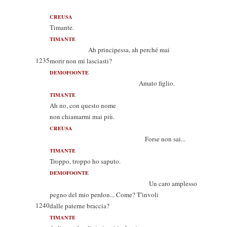
CREUSA
Timante.
TIMANTE
Ah principessa, ah perché mai
1235
morir non mi lasciasti?
DEMOFOONTE
Amato figlio.
TIMANTE
Ah no, con questo nome
non chiamarmi mai più.
CREUSA
Forse non sai...
TIMANTE
Troppo, troppo ho saputo.
DEMOFOONTE
Un caro amplesso
pegno del mio perdon... Come? T'involi
1240
dalle paterne braccia?
TIMANTE