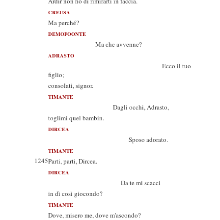
Ardir non ho di rimirarti in faccia.
CREUSA
Ma perché?
DEMOFOONTE
Ma che avvenne?
ADRASTO
Ecco il tuo
figlio;
consolati, signor.
TIMANTE
Dagli occhi, Adrasto,
toglimi quel bambin.
DIRCEA
Sposo adorato.
TIMANTE
1245
Parti, parti, Dircea.
DIRCEA
Da te mi scacci
in dì così giocondo?
TIMANTE
Dove, misero me, dove m'ascondo?