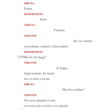
DIRCEA
Ferma.
DEMOFOONTE
Senti.
CREUSA
T'arresta.
TIMANTE
Ah voi credete
consolarmi, crudeli, e m'uccidete!
DEMOFOONTE
1250
Ma da chi fuggi?
TIMANTE
Io fuggo
dagli uomini, da' numi,
da voi tutti e da me.
DIRCEA
Ma dove andrai?
TIMANTE
Ove non splenda il sole,
ove non sian viventi, ove sepolta