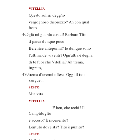
VITELLIA
Questo soffrir degg'io
vergognoso disprezzo? Ah con qual
fasto
465
già mi guarda costei! Barbaro Tito,
ti parea dunque poco
Berenice antepormi? Io dunque sono
l'ultima de' viventi? Ogn'altra è degna
di te fuor che Vitellia? Ah trema,
ingrato,
470
trema d'avermi offesa. Oggi il tuo
sangue...
SESTO
Mia vita.
VITELLIA
E ben, che rechi? Il
Campidoglio
è acceso? È incenerito?
Lentulo dove sta? Tito è punito?
SESTO