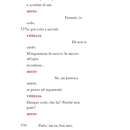
e scordati di me.
SESTO
Fermati; io
cedo,
525
io già volo a servirti.
VITELLIA
Eh non ti
credo.
M'ingannerai di nuovo. In mezzo
all'opra
ricorderai...
SESTO
No, mi punisca
amore,
se penso ad ingannarti.
VITELLIA
Dunque corri; che fai? Perché non
parti?
SESTO
530
Parto; ma tu, ben mio,