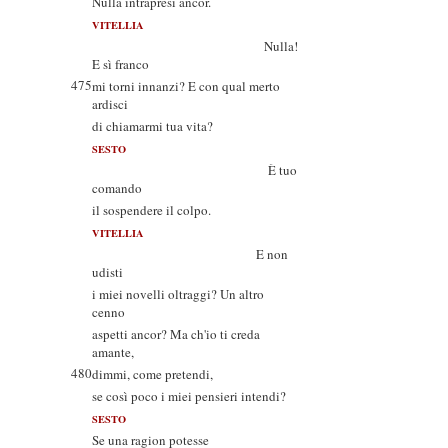
Nulla intrapresi ancor.
VITELLIA
Nulla!
E sì franco
475
mi torni innanzi? E con qual merto
ardisci
di chiamarmi tua vita?
SESTO
È tuo
comando
il sospendere il colpo.
VITELLIA
E non
udisti
i miei novelli oltraggi? Un altro
cenno
aspetti ancor? Ma ch'io ti creda
amante,
480
dimmi, come pretendi,
se così poco i miei pensieri intendi?
SESTO
Se una ragion potesse