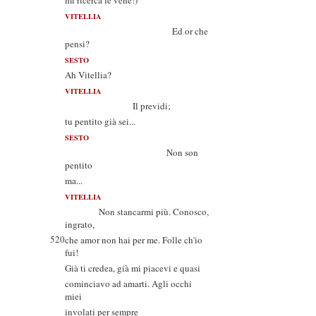
mi ricerca le vene!)
VITELLIA
Ed or che
pensi?
SESTO
Ah Vitellia?
VITELLIA
Il previdi;
tu pentito già sei...
SESTO
Non son
pentito
ma...
VITELLIA
Non stancarmi più. Conosco,
ingrato,
520
che amor non hai per me. Folle ch'io
fui!
Già ti credea, già mi piacevi e quasi
cominciavo ad amarti. Agli occhi
miei
involati per sempre