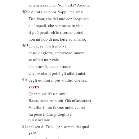
la tenerezza mia. Non basta? Ascolta
500
e dubita, se puoi. Sappi che amai
Tito finor, che del mio cor l'acquisto
ei t'impedì, che se rimane in vita
si può pentir, ch'io ritornar potrei,
non mi fido di me, forse ad amarlo.
505
Or va', se non ti muove
desio di gloria, ambizione, amore,
se tolleri un rivale
che usurpò, che contrasta,
che involar ti potrà gli affetti miei,
510
degli uomini il più vil dirò che sei.
SESTO
Quante vie d'assalirmi!
Basta, basta, non più. Già m'inspirasti,
Vitellia, il tuo furore; arder vedrai
fra poco il Campidoglio e
quest'acciaro
515
nel sen di Tito... (Ah sommi dei qual
gelo