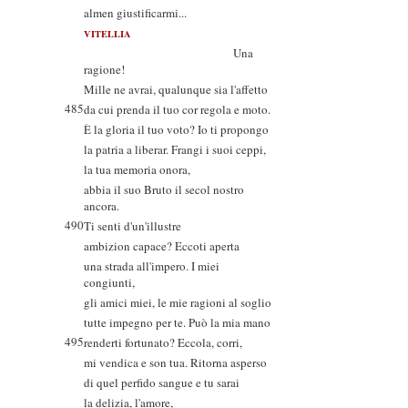
almen giustificarmi...
VITELLIA
Una
ragione!
Mille ne avrai, qualunque sia l'affetto
485
da cui prenda il tuo cor regola e moto.
È la gloria il tuo voto? Io ti propongo
la patria a liberar. Frangi i suoi ceppi,
la tua memoria onora,
abbia il suo Bruto il secol nostro
ancora.
490
Ti senti d'un'illustre
ambizion capace? Eccoti aperta
una strada all'impero. I miei
congiunti,
gli amici miei, le mie ragioni al soglio
tutte impegno per te. Può la mia mano
495
renderti fortunato? Eccola, corri,
mi vendica e son tua. Ritorna asperso
di quel perfido sangue e tu sarai
la delizia, l'amore,