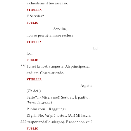
a chiederne il tuo assenso.
VITELLIA
E Servilia?
PUBLIO
Servilia,
non so perché, rimane esclusa.
VITELLIA
Ed
io...
PUBLIO
550
Tu sei la nostra augusta. Ah principessa,
andiam. Cesare attende.
VITELLIA
Aspetta.
(Oh dei!)
Sesto?... (Misera me!) Sesto?... È partito.
(Verso la scena)
Publio corri... Raggiungi...
Digli... No. Va' più tosto... (Ah! Mi lasciai
555
trasportar dallo sdegno). E ancor non vai?
PUBLIO