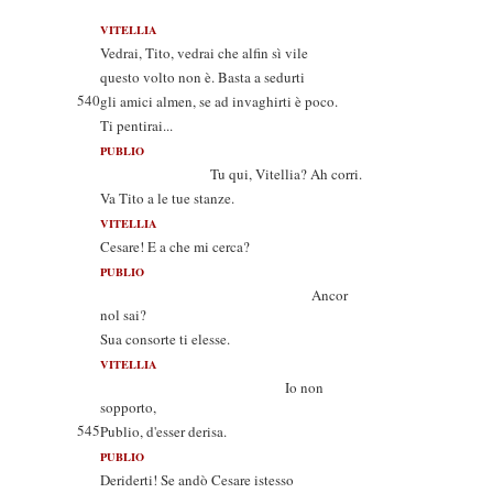
VITELLIA
Vedrai, Tito, vedrai che alfin sì vile
questo volto non è. Basta a sedurti
540
gli amici almen, se ad invaghirti è poco.
Ti pentirai...
PUBLIO
Tu qui, Vitellia? Ah corri.
Va Tito a le tue stanze.
VITELLIA
Cesare! E a che mi cerca?
PUBLIO
Ancor
nol sai?
Sua consorte ti elesse.
VITELLIA
Io non
sopporto,
545
Publio, d'esser derisa.
PUBLIO
Deriderti! Se andò Cesare istesso