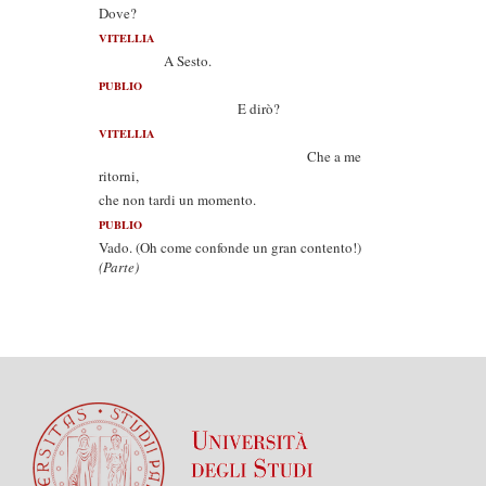
Dove?
VITELLIA
A Sesto.
PUBLIO
E dirò?
VITELLIA
Che a me
ritorni,
che non tardi un momento.
PUBLIO
Vado. (Oh come confonde un gran contento!)
(Parte)