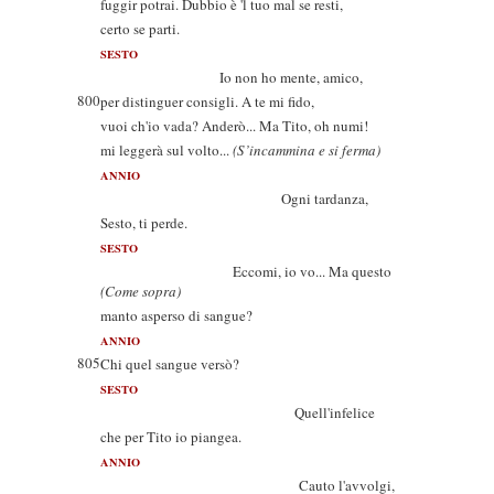
fuggir potrai. Dubbio è 'l tuo mal se resti,
certo se parti.
SESTO
Io non ho mente, amico,
800
per distinguer consigli. A te mi fido,
vuoi ch'io vada? Anderò... Ma Tito, oh numi!
mi leggerà sul volto...
(S’incammina e si ferma)
ANNIO
Ogni tardanza,
Sesto, ti perde.
SESTO
Eccomi, io vo... Ma questo
(Come sopra)
manto asperso di sangue?
ANNIO
805
Chi quel sangue versò?
SESTO
Quell'infelice
che per Tito io piangea.
ANNIO
Cauto l'avvolgi,