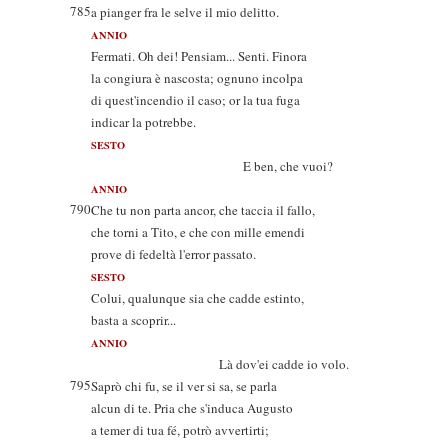
785
a pianger fra le selve il mio delitto.
ANNIO
Fermati. Oh dei! Pensiam... Senti. Finora
la congiura è nascosta; ognuno incolpa
di quest'incendio il caso; or la tua fuga
indicar la potrebbe.
SESTO
E ben, che vuoi?
ANNIO
790
Che tu non parta ancor, che taccia il fallo,
che torni a Tito, e che con mille emendi
prove di fedeltà l'error passato.
SESTO
Colui, qualunque sia che cadde estinto,
basta a scoprir...
ANNIO
Là dov'ei cadde io volo.
795
Saprò chi fu, se il ver si sa, se parla
alcun di te. Pria che s'induca Augusto
a temer di tua fé, potrò avvertirti;