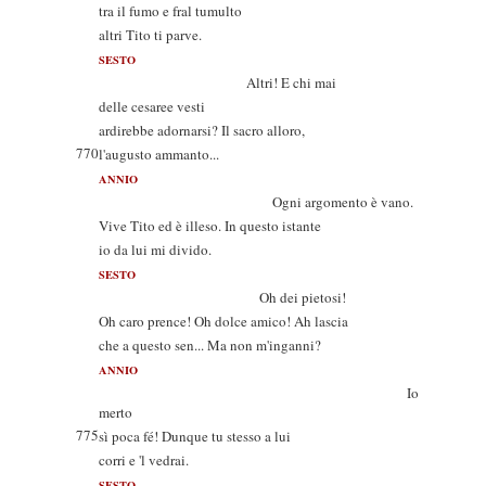
tra il fumo e fral tumulto
altri Tito ti parve.
SESTO
Altri! E chi mai
delle cesaree vesti
ardirebbe adornarsi? Il sacro alloro,
770
l'augusto ammanto...
ANNIO
Ogni argomento è vano.
Vive Tito ed è illeso. In questo istante
io da lui mi divido.
SESTO
Oh dei pietosi!
Oh caro prence! Oh dolce amico! Ah lascia
che a questo sen... Ma non m'inganni?
ANNIO
Io
merto
775
sì poca fé! Dunque tu stesso a lui
corri e 'l vedrai.
SESTO