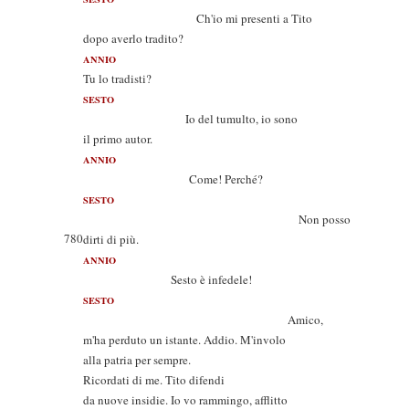
Ch'io mi presenti a Tito
dopo averlo tradito?
ANNIO
Tu lo tradisti?
SESTO
Io del tumulto, io sono
il primo autor.
ANNIO
Come! Perché?
SESTO
Non posso
780
dirti di più.
ANNIO
Sesto è infedele!
SESTO
Amico,
m'ha perduto un istante. Addio. M'involo
alla patria per sempre.
Ricordati di me. Tito difendi
da nuove insidie. Io vo rammingo, afflitto