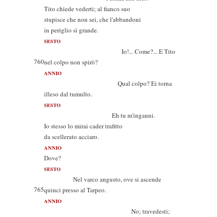
Tito chiede vederti; al fianco suo
stupisce che non sei, che l'abbandoni
in periglio sì grande.
SESTO
Io!... Come?... E Tito
760
nel colpo non spirò?
ANNIO
Qual colpo? Ei torna
illeso dal tumulto.
SESTO
Eh tu m'inganni.
Io stesso lo mirai cader trafitto
da scellerato acciaro.
ANNIO
Dove?
SESTO
Nel varco angusto, ove si ascende
765
quinci presso al Tarpeo.
ANNIO
No; travedesti;