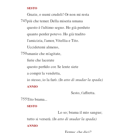
SESTO
Grazie, o numi crudeli! Or non mi resta
745
più che temer. Della miseria umana
questo è l'ultimo segno. Ho già perduto
quanto perder potevo. Ho già tradito
l'amicizia, l'amor, Vitellia e Tito.
Uccidetemi almeno,
750
smanie che m'agitate,
furie che lacerate
questo perfido cor. Se lente siete
a compir la vendetta,
io stesso, io la farò.
(In atto di snudar la spada)
ANNIO
Sesto, t'affretta.
755
Tito brama...
SESTO
Lo so; brama il mio sangue;
tutto si verserà.
(In atto di snudar la spada)
ANNIO
Ferma; che dici?