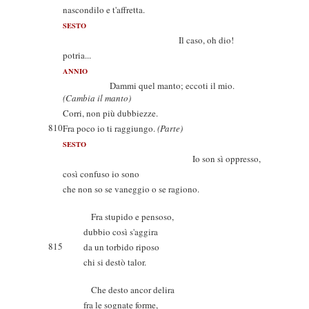
nascondilo e t'affretta.
SESTO
Il caso, oh dio!
potria...
ANNIO
Dammi quel manto; eccoti il mio.
(Cambia il manto)
Corri, non più dubbiezze.
810
Fra poco io ti raggiungo.
(Parte)
SESTO
Io son sì oppresso,
così confuso io sono
che non so se vaneggio o se ragiono.
Fra stupido e pensoso,
dubbio così s'aggira
815
da un torbido riposo
chi si destò talor.
Che desto ancor delira
fra le sognate forme,