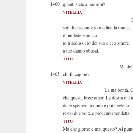
1460
quanti siete a tradirmi?
VITELLIA
Io la più 
son di ciascuno; io meditai la trama;
il più fedele amico
io ti sedussi; io del suo cieco amore
a tuo danno abusai.
TITO
Ma del tuo sd
1465
chi fu cagion?
VITELLIA
La tua bontà. Cre
che questa fosse amor. La destra e il 
da te speravo in dono e poi negletta
restai due volte e proccurai vendetta.
TITO
Ma che giorno è mai questo? Al punto