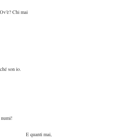
 mai
 io.
i!
i mai,