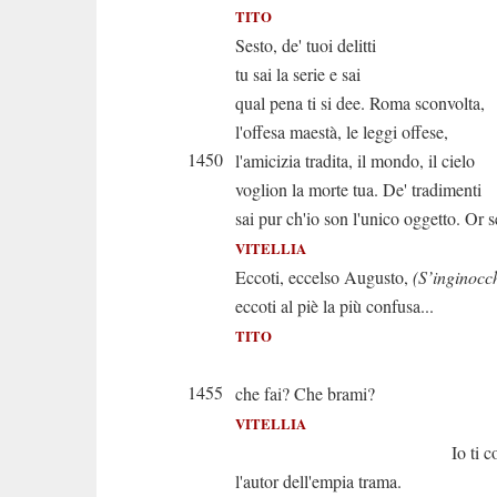
TITO
Sesto, de' tuoi delitti
tu sai la serie e sai
qual pena ti si dee. Roma sconvolta,
l'offesa maestà, le leggi offese,
1450
l'amicizia tradita, il mondo, il cielo
voglion la morte tua. De' tradimenti
sai pur ch'io son l'unico oggetto. Or s
VITELLIA
Eccoti, eccelso Augusto,
(S’inginocc
eccoti al piè la più confusa...
TITO
Ah sor
1455
che fai? Che brami?
VITELLIA
Io ti conduco i
l'autor dell'empia trama.