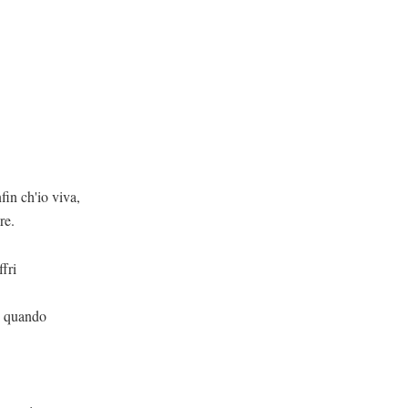
viva,
re.
fri
e quando