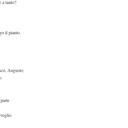
anto?
pianto.
gusto;
o
rte
 voglio