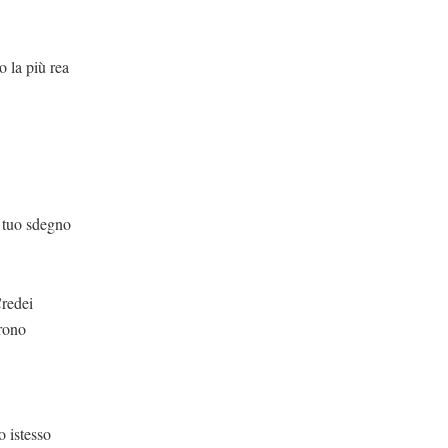
rea
egno
dei
trono
 istesso