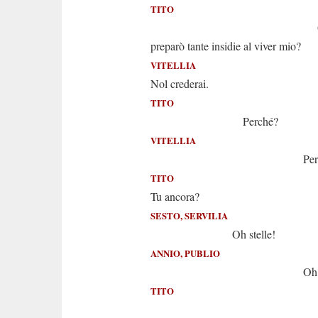
TITO
Ov'è? Chi
preparò tante insidie al viver mio?
VITELLIA
Nol crederai.
TITO
Perché?
VITELLIA
Perché son
TITO
Tu ancora?
SESTO, SERVILIA
Oh stelle!
ANNIO, PUBLIO
Oh num
TITO
E quant