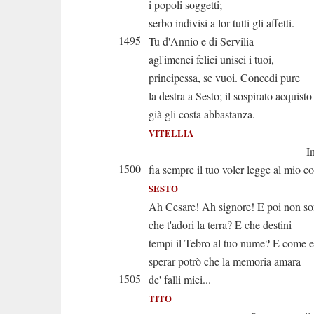
i popoli soggetti;
serbo indivisi a lor tutti gli affetti.
1495
Tu d'Annio e di Servilia
agl'imenei felici unisci i tuoi,
principessa, se vuoi. Concedi pure
la destra a Sesto; il sospirato acquisto
già gli costa abbastanza.
VITELLIA
Infin ch'io 
1500
fia sempre il tuo voler legge al mio co
SESTO
Ah Cesare! Ah signore! E poi non sof
che t'adori la terra? E che destini
tempi il Tebro al tuo nume? E come 
sperar potrò che la memoria amara
1505
de' falli miei...
TITO