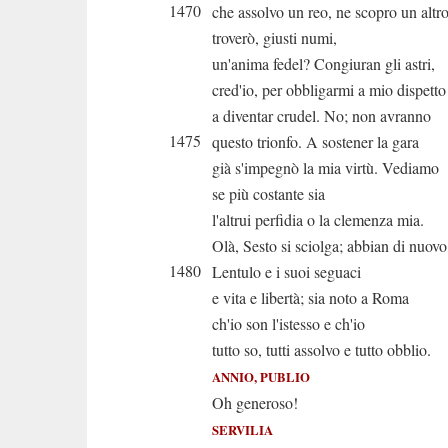
1470
che assolvo un reo, ne scopro un alt
troverò, giusti numi,
un'anima fedel? Congiuran gli astri,
cred'io, per obbligarmi a mio dispetto
a diventar crudel. No; non avranno
1475
questo trionfo. A sostener la gara
già s'impegnò la mia virtù. Vediamo
se più costante sia
l'altrui perfidia o la clemenza mia.
Olà, Sesto si sciolga; abbian di nuovo
1480
Lentulo e i suoi seguaci
e vita e libertà; sia noto a Roma
ch'io son l'istesso e ch'io
tutto so, tutti assolvo e tutto obblio.
ANNIO, PUBLIO
Oh generoso!
SERVILIA