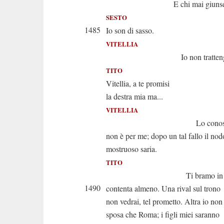
E chi mai giunse a t
SESTO
1485
Io son di sasso.
VITELLIA
Io non trattengo il 
TITO
Vitellia, a te promisi
la destra mia ma...
VITELLIA
Lo conosco, Au
non è per me; dopo un tal fallo il nod
mostruoso saria.
TITO
Ti bramo in pa
1490
contenta almeno. Una rival sul trono
non vedrai, tel prometto. Altra io non
sposa che Roma; i figli miei saranno