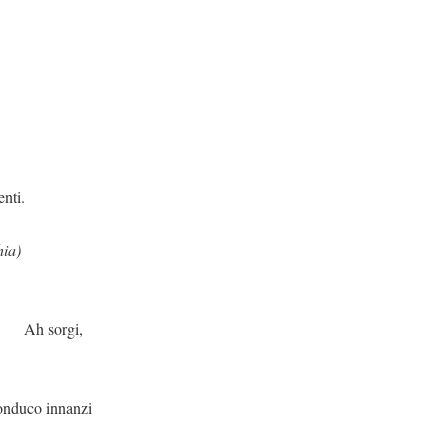
enti.
hia)
gi,
nnanzi