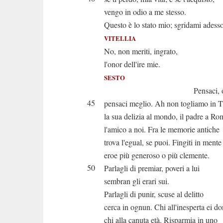
vengo in odio a me stesso.
Questo è lo stato mio; sgridami adesso
VITELLIA
No, non meriti, ingrato,
l'onor dell'ire mie.
SESTO
Pensaci, o ca
45
pensaci meglio. Ah non togliamo in T
la sua delizia al mondo, il padre a Ro
l'amico a noi. Fra le memorie antiche
trova l'egual, se puoi. Fingiti in mente
eroe più generoso o più clemente.
50
Parlagli di premiar, poveri a lui
sembran gli erari sui.
Parlagli di punir, scuse al delitto
cerca in ognun. Chi all'inesperta ei do
chi alla canuta età. Risparmia in uno