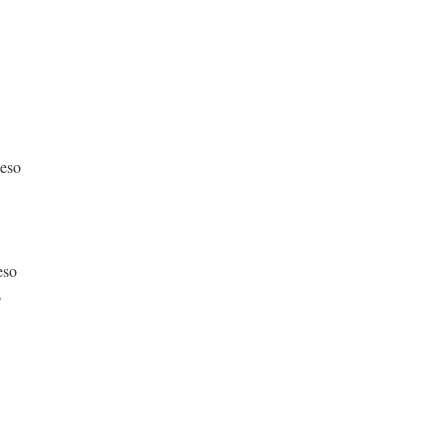
ceso
eso
o