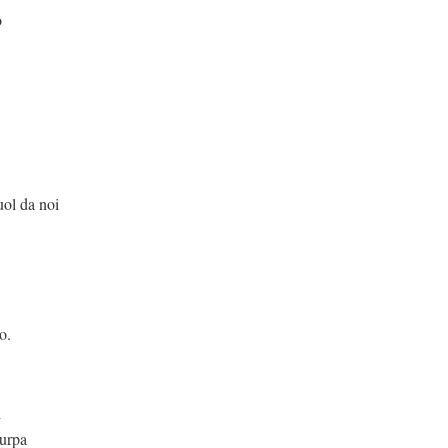
o
 da noi
o.
i
surpa