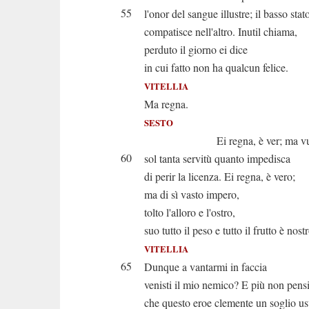
55
l'onor del sangue illustre; il basso stat
compatisce nell'altro. Inutil chiama,
perduto il giorno ei dice
in cui fatto non ha qualcun felice.
VITELLIA
Ma regna.
SESTO
Ei regna, è ver; ma vuol
60
sol tanta servitù quanto impedisca
di perir la licenza. Ei regna, è vero;
ma di sì vasto impero,
tolto l'alloro e l'ostro,
suo tutto il peso e tutto il frutto è nostr
VITELLIA
65
Dunque a vantarmi in faccia
venisti il mio nemico? E più non pens
che questo eroe clemente un soglio u