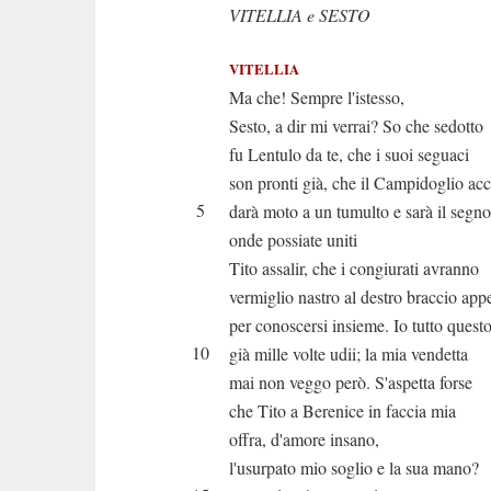
VITELLIA e SESTO
VITELLIA
Ma che! Sempre l'istesso,
Sesto, a dir mi verrai? So che sedotto
fu Lentulo da te, che i suoi seguaci
son pronti già, che il Campidoglio ac
5
darà moto a un tumulto e sarà il segno
onde possiate uniti
Tito assalir, che i congiurati avranno
vermiglio nastro al destro braccio app
per conoscersi insieme. Io tutto quest
10
già mille volte udii; la mia vendetta
mai non veggo però. S'aspetta forse
che Tito a Berenice in faccia mia
offra, d'amore insano,
l'usurpato mio soglio e la sua mano?