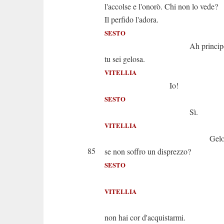
l'accolse e l'onorò. Chi non lo vede?
Il perfido l'adora.
SESTO
Ah principess
tu sei gelosa.
VITELLIA
Io!
SESTO
Sì.
VITELLIA
Gelosa io s
85
se non soffro un disprezzo?
SESTO
E pure
VITELLIA
E p
non hai cor d'acquistarmi.