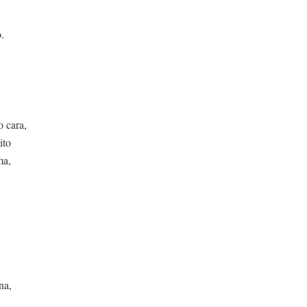
.
ra,
ito
ma,
na,