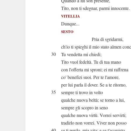
Quando a lui son presente,
Tito, non ti sdegnar, parmi innocente.
VITELLIA
Dunque...
SESTO
Pria di sgridarmi,
ch'io ti spieghi il mio stato almen con
30
Tu vendetta mi chiedi;
Tito vuol fedeltà. Tu di tua mano
con l'offerta mi sproni; ei mi raffrena
co' benefizi suoi. Per te l'amore,
per lui parla il dover. Se a te ritorno,
35
sempre ti trovo in volto
qualche nuova beltà; se torno a lui,
sempre gli scopro in seno
qualche nuova virtù. Vorrei servirti;
tradirlo non vorrei. Viver non posso
40
se ti perdo, mia vita; e se t'acquisto,