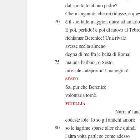
dal suo tolto al mio padre?
Che m'ingannò, che mi ridusse, e que
70
è il suo fallo maggior, quasi ad amarl
E poi, perfido! e poi di nuovo al Tebr
richiamar Berenice! Una rivale
avesse scelta almeno
degna di me fra le beltà di Roma;
75
ma una barbara, o Sesto,
un'esule antepormi! Una regina!
SESTO
Sai pur che Berenice
volontaria tornò.
VITELLIA
Narra a' fanciul
codeste fole. Io so gli antichi amori;
80
so le lagrime sparse allor che quindi
l'altra volta partì; so come adesso