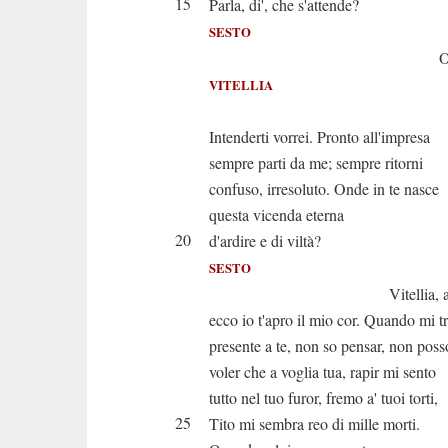
15
Parla, di', che s'attende?
SESTO
Oh di
VITELLIA
Sospi
Intenderti vorrei. Pronto all'impresa
sempre parti da me; sempre ritorni
confuso, irresoluto. Onde in te nasce
questa vicenda eterna
20
d'ardire e di viltà?
SESTO
Vitellia, ascol
ecco io t'apro il mio cor. Quando mi t
presente a te, non so pensar, non poss
voler che a voglia tua, rapir mi sento
tutto nel tuo furor, fremo a' tuoi torti,
25
Tito mi sembra reo di mille morti.