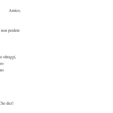
o,
dete
raggi,
ero
nno
i!