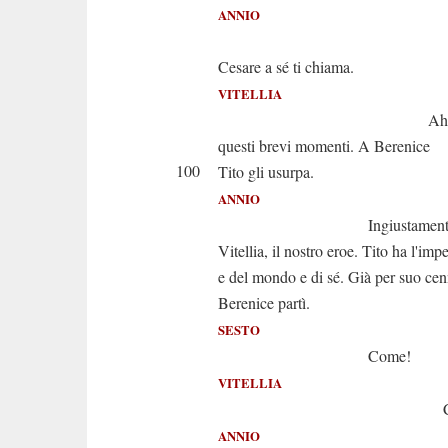
ANNIO
Amic
Cesare a sé ti chiama.
VITELLIA
Ah non per
questi brevi momenti. A Berenice
100
Tito gli usurpa.
ANNIO
Ingiustamente olt
Vitellia, il nostro eroe. Tito ha l'imp
e del mondo e di sé. Già per suo ce
Berenice partì.
SESTO
Come!
VITELLIA
Che dic
ANNIO