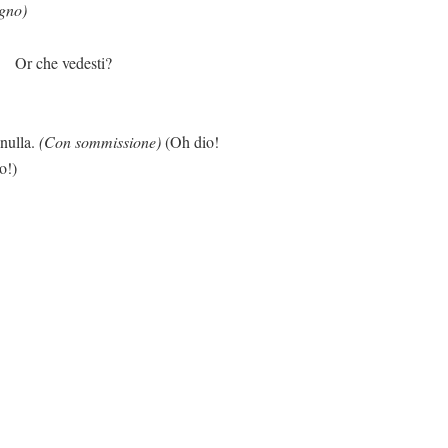
gno)
esti?
a.
(Con sommissione)
(Oh dio!
o!)