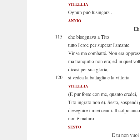
VITELLIA
Ognun può lusingarsi.
ANNIO
Eh si con
115
che bisognava a Tito
tutto l'eroe per superar l'amante.
Vinse ma combatté. Non era oppres
ma tranquillo non era; ed in quel vol
dicasi per sua gloria,
120
si vedea la battaglia e la vittoria.
VITELLIA
(E pur forse con me, quanto credei,
Tito ingrato non è). Sesto, sospendi
d'eseguire i miei cenni. Il colpo anco
non è maturo.
SESTO
E tu non vuoi ch'io 