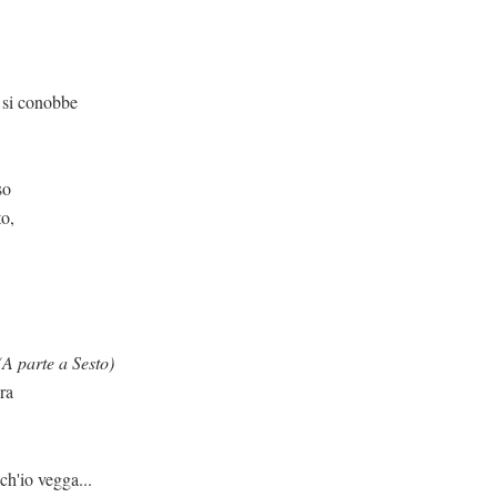
obbe
so
to,
(A parte a Sesto)
ra
vegga...