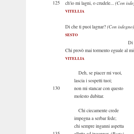
125
ch'io mi lagni, o crudele...
(Con isde
VITELLIA
Or che ved
Di che ti puoi lagnar?
(Con isdegno)
SESTO
Di null
Chi provò mai tormento eguale al mi
VITELLIA
Deh, se piacer mi vuoi,
lascia i sospetti tuoi;
130
non mi stancar con questo
molesto dubitar.
Chi ciecamente crede
impegna a serbar fede;
chi sempre inganni aspetta
135
alletta ad ingannar.
(Parte)