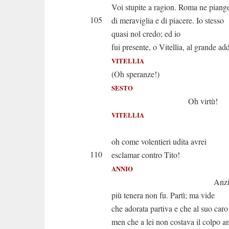
Voi stupite a ragion. Roma ne piang
105
di meraviglia e di piacere. Io stesso
quasi nol credo; ed io
fui presente, o Vitellia, al grande ad
VITELLIA
(Oh speranze!)
SESTO
Oh virtù!
VITELLIA
Quella su
oh come volentieri udita avrei
110
esclamar contro Tito!
ANNIO
Anzi giam
più tenera non fu. Partì; ma vide
che adorata partiva e che al suo caro
men che a lei non costava il colpo a