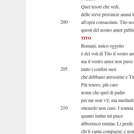
Quei tesori che vedi,
delle serve provincie annui tr
200
all'opra consacriam. Tito n
questi del nostro amor publi
TITO
Romani, unico oggetto
è dei voti di Tito il vostro a
ma il vostro amor non passi
205
tanto i confini suoi
che debbano arrossirne e Tit
Più tenero, più caro
nome che quel di padre
per me non v'è; ma meritarlo
210
ottenerlo non curo. I sommi
quanto imitar mi piace
abborrisco emular. Li perde
chi li vanta compagni; e non