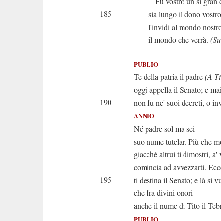
Fu vostro un sì gran 
185
sia lungo il dono vostro
l'invidi al mondo nostr
il mondo che verrà.
(Su
PUBLIO
Te della patria il padre
(A Ti
oggi appella il Senato; e mai
190
non fu ne' suoi decreti, o in
ANNIO
Né padre sol ma sei
suo nume tutelar. Più che m
giacché altrui ti dimostri, a' v
comincia ad avvezzarti. Ecc
195
ti destina il Senato; e là si v
che fra divini onori
anche il nume di Tito il Teb
PUBLIO