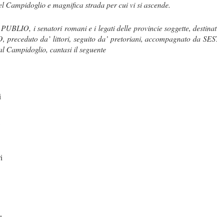
del Campidoglio e magnifica strada per cui vi si ascende.
PUBLIO, i senatori romani e i legati delle provincie soggette, destinat
TO, preceduto da’ littori, seguito da’ pretoriani, accompagnato da 
l Campidoglio, cantasi il seguente
i
,
i