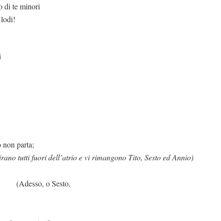
minori
 lodi!
i
,
 non parta;
tirano tutti fuori dell’atrio e vi rimangono Tito, Sesto ed Annio)
o Sesto,