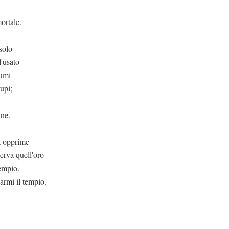
ortale.
solo
l'usato
iumi
rupi;
ine.
a opprime
erva quell'oro
cempio.
armi il tempio.