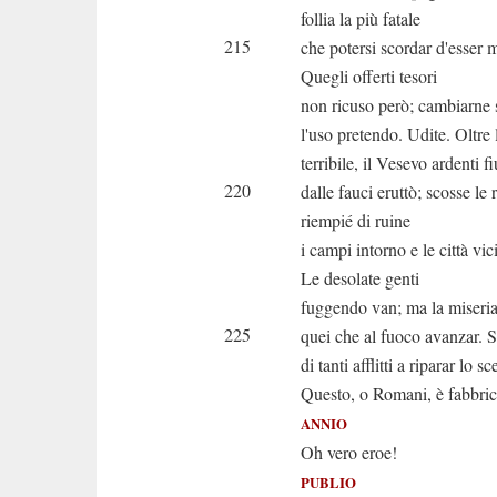
follia la più fatale
215
che potersi scordar d'esser m
Quegli offerti tesori
non ricuso però; cambiarne 
l'uso pretendo. Udite. Oltre 
terribile, il Vesevo ardenti f
220
dalle fauci eruttò; scosse le 
riempié di ruine
i campi intorno e le città vic
Le desolate genti
fuggendo van; ma la miseri
225
quei che al fuoco avanzar. S
di tanti afflitti a riparar lo s
Questo, o Romani, è fabbric
ANNIO
Oh vero eroe!
PUBLIO