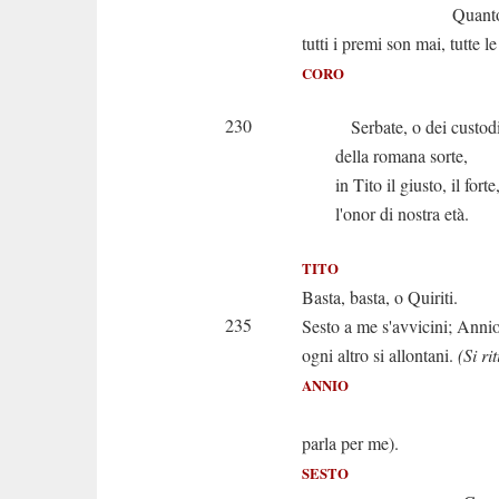
Quanto di te 
tutti i premi son mai, tutte le
CORO
230
Serbate, o dei custod
della romana sorte,
in Tito il giusto, il forte
l'onor di nostra età.
TITO
Basta, basta, o Quiriti.
235
Sesto a me s'avvicini; Annio
ogni altro si allontani.
(Si ri
ANNIO
(Adesso, 
parla per me).
SESTO