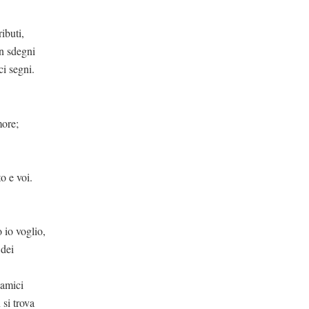
ibuti,
on sdegni
ci segni.
more;
o e voi.
 io voglio,
 dei
 amici
 si trova