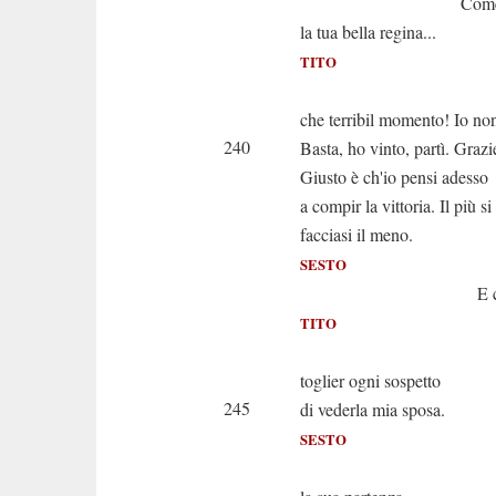
Come, signor,
la tua bella regina...
TITO
Ah Sesto 
che terribil momento! Io non
240
Basta, ho vinto, partì. Grazie
Giusto è ch'io pensi adesso
a compir la vittoria. Il più si
facciasi il meno.
SESTO
E che più 
TITO
A 
toglier ogni sospetto
245
di vederla mia sposa.
SESTO
Assai lo 