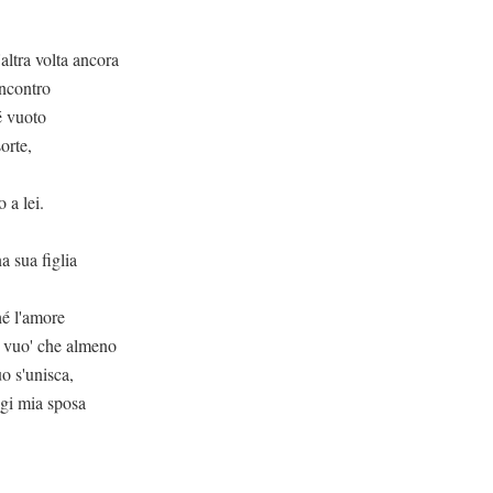
a ancora
incontro
é vuoto
orte,
 a lei.
 sua figlia
é l'amore
io vuo' che almeno
uo s'unisca,
ggi mia sposa