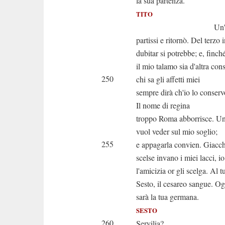
la sua partenza.
TITO
Un'altra volt
partissi e ritornò. Del terzo 
dubitar si potrebbe; e, finch
il mio talamo sia d'altra cons
250
chi sa gli affetti miei
sempre dirà ch'io lo conservo
Il nome di regina
troppo Roma abborrisce. Una
vuol veder sul mio soglio;
255
e appagarla convien. Giacch
scelse invano i miei lacci, 
l'amicizia or gli scelga. Al t
Sesto, il cesareo sangue. O
sarà la tua germana.
SESTO
260
Servilia?