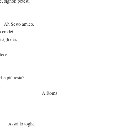
 potesti
amico,
 credei...
 agli dei.
 fece;
resta?
Roma
toglie