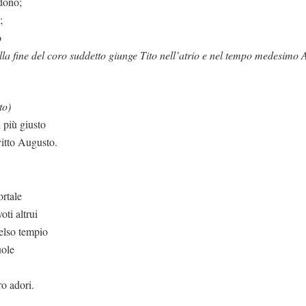
dono;
;
o
lla fine del coro suddetto giunge Tito nell’atrio e nel tempo medesimo A
to)
 più giusto
vitto Augusto.
ortale
oti altrui
elso tempio
uole
ro adori.