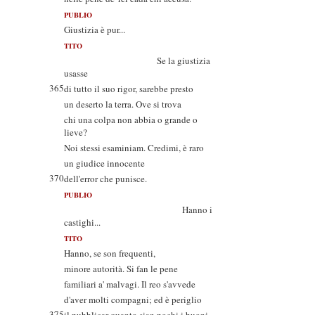
PUBLIO
Giustizia è pur...
TITO
Se la giustizia
usasse
365
di tutto il suo rigor, sarebbe presto
un deserto la terra. Ove si trova
chi una colpa non abbia o grande o
lieve?
Noi stessi esaminiam. Credimi, è raro
un giudice innocente
370
dell'error che punisce.
PUBLIO
Hanno i
castighi...
TITO
Hanno, se son frequenti,
minore autorità. Si fan le pene
familiari a' malvagi. Il reo s'avvede
d'aver molti compagni; ed è periglio
375