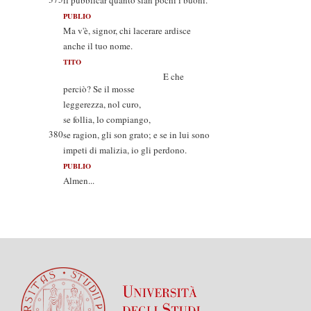
il pubblicar quanto sian pochi i buoni.
PUBLIO
Ma v'è, signor, chi lacerare ardisce
anche il tuo nome.
TITO
E che
perciò? Se il mosse
leggerezza, nol curo,
se follia, lo compiango,
380
se ragion, gli son grato; e se in lui sono
impeti di malizia, io gli perdono.
PUBLIO
Almen...