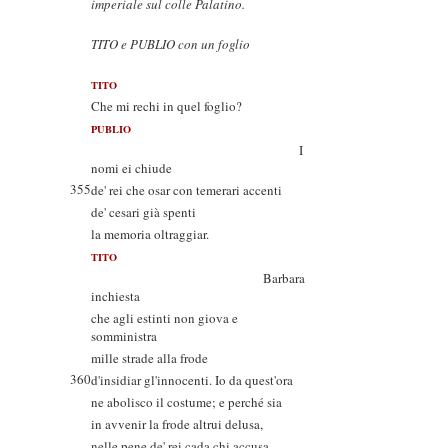
imperiale sul colle Palatino.
TITO e PUBLIO con un foglio
TITO
Che mi rechi in quel foglio?
PUBLIO
I
nomi ei chiude
355
de' rei che osar con temerari accenti
de' cesari già spenti
la memoria oltraggiar.
TITO
Barbara
inchiesta
che agli estinti non giova e
somministra
mille strade alla frode
360
d'insidiar gl'innocenti. Io da quest'ora
ne abolisco il costume; e perché sia
in avvenir la frode altrui delusa,
nelle pene de' rei cada chi accusa.