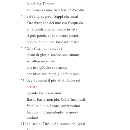
la delizia, l'amore,
la tenerezza mia. Non basta? Ascolta
500
e dubita, se puoi. Sappi che amai
Tito finor, che del mio cor l'acquisto
ei t'impedì, che se rimane in vita
si può pentir, ch'io ritornar potrei,
non mi fido di me, forse ad amarlo.
505
Or va', se non ti muove
desio di gloria, ambizione, amore,
se tolleri un rivale
che usurpò, che contrasta,
che involar ti potrà gli affetti miei,
510
degli uomini il più vil dirò che sei.
SESTO
Quante vie d'assalirmi!
Basta, basta, non più. Già m'inspirasti,
Vitellia, il tuo furore. Arder vedrai
fra poco il Campidoglio; e questo
acciaro
515
nel sen di Tito... (Ah, sommi dei, qual
gelo