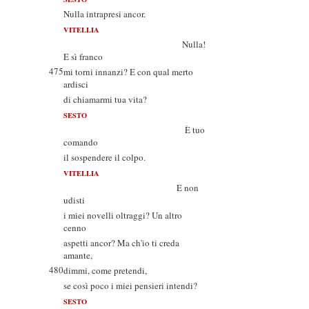
Nulla intrapresi ancor.
VITELLIA
Nulla!
E sì franco
475
mi torni innanzi? E con qual merto
ardisci
di chiamarmi tua vita?
SESTO
È tuo
comando
il sospendere il colpo.
VITELLIA
E non
udisti
i miei novelli oltraggi? Un altro
cenno
aspetti ancor? Ma ch'io ti creda
amante,
480
dimmi, come pretendi,
se così poco i miei pensieri intendi?
SESTO