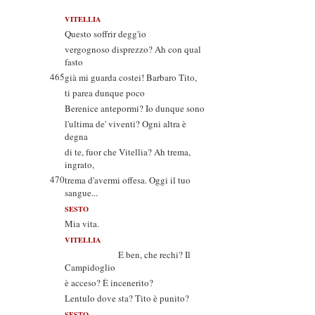
VITELLIA
Questo soffrir degg'io
vergognoso disprezzo? Ah con qual
fasto
465
già mi guarda costei! Barbaro Tito,
ti parea dunque poco
Berenice antepormi? Io dunque sono
l'ultima de' viventi? Ogni altra è
degna
di te, fuor che Vitellia? Ah trema,
ingrato,
470
trema d'avermi offesa. Oggi il tuo
sangue...
SESTO
Mia vita.
VITELLIA
E ben, che rechi? Il
Campidoglio
è acceso? È incenerito?
Lentulo dove sta? Tito è punito?
SESTO