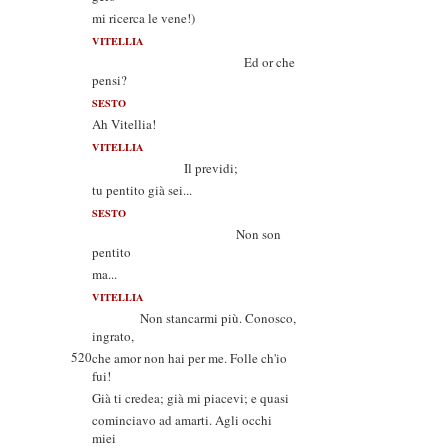
mi ricerca le vene!)
VITELLIA
Ed or che
pensi?
SESTO
Ah Vitellia!
VITELLIA
Il previdi;
tu pentito già sei...
SESTO
Non son
pentito
ma...
VITELLIA
Non stancarmi più. Conosco,
ingrato,
520
che amor non hai per me. Folle ch'io
fui!
Già ti credea; già mi piacevi; e quasi
cominciavo ad amarti. Agli occhi
miei