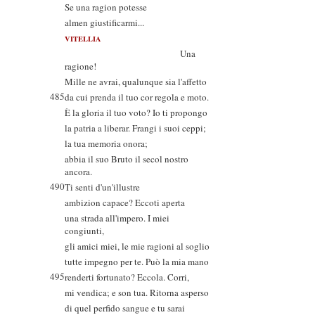
Se una ragion potesse
almen giustificarmi...
VITELLIA
Una
ragione!
Mille ne avrai, qualunque sia l'affetto
485
da cui prenda il tuo cor regola e moto.
È la gloria il tuo voto? Io ti propongo
la patria a liberar. Frangi i suoi ceppi;
la tua memoria onora;
abbia il suo Bruto il secol nostro
ancora.
490
Ti senti d'un'illustre
ambizion capace? Eccoti aperta
una strada all'impero. I miei
congiunti,
gli amici miei, le mie ragioni al soglio
tutte impegno per te. Può la mia mano
495
renderti fortunato? Eccola. Corri,
mi vendica; e son tua. Ritorna asperso
di quel perfido sangue e tu sarai