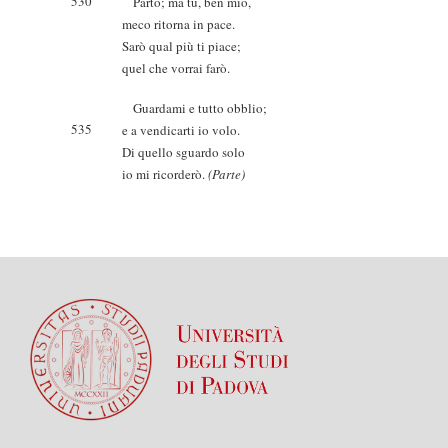
530
Parto; ma tu, ben mio,
meco ritorna in pace.
Sarò qual più ti piace;
quel che vorrai farò.
Guardami e tutto obblio;
535
e a vendicarti io volo.
Di quello sguardo solo
io mi ricorderò.
(Parte)