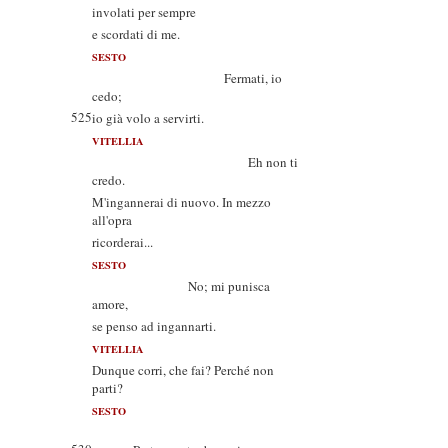
involati per sempre
e scordati di me.
SESTO
Fermati, io
cedo;
525
io già volo a servirti.
VITELLIA
Eh non ti
credo.
M'ingannerai di nuovo. In mezzo
all'opra
ricorderai...
SESTO
No; mi punisca
amore,
se penso ad ingannarti.
VITELLIA
Dunque corri, che fai? Perché non
parti?
SESTO