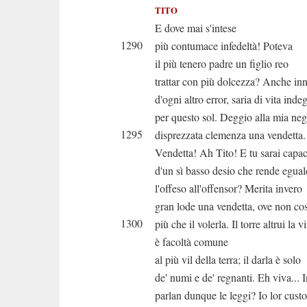
TITO
E dove mai s'intese
1290
più contumace infedeltà! Poteva
il più tenero padre un figlio reo
trattar con più dolcezza? Anche in
d'ogni altro error, saria di vita inde
per questo sol. Deggio alla mia neg
1295
disprezzata clemenza una vendetta
Vendetta! Ah Tito! E tu sarai capa
d'un sì basso desio che rende egual
l'offeso all'offensor? Merita invero
gran lode una vendetta, ove non cos
1300
più che il volerla. Il torre altrui la vi
è facoltà comune
al più vil della terra; il darla è solo
de' numi e de' regnanti. Eh viva... 
parlan dunque le leggi? Io lor cust