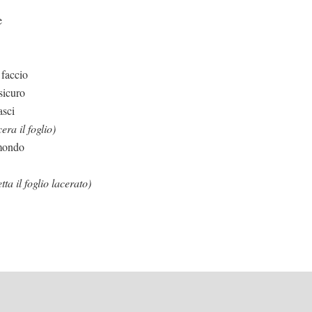
e
 faccio
sicuro
asci
era il foglio)
 mondo
tta il foglio lacerato)