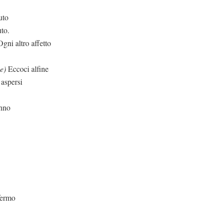
uto
uto.
gni altro affetto
e)
Eccoci alfine
aspersi
anno
fermo