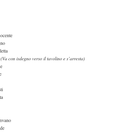
nocente
gno
letta
.
(Va con isdegno verso il tavolino e s’arresta)
ce
e
ti
ta
Invano
ode