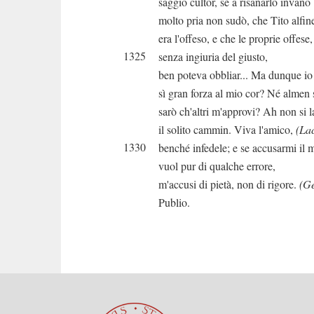
saggio cultor, se a risanarlo invano
molto pria non sudò, che Tito alfin
era l'offeso, e che le proprie offese,
1325
senza ingiuria del giusto,
ben poteva obbliar... Ma dunque io
sì gran forza al mio cor? Né almen 
sarò ch'altri m'approvi? Ah non si l
il solito cammin. Viva l'amico,
(Lac
1330
benché infedele; e se accusarmi il
vuol pur di qualche errore,
m'accusi di pietà, non di rigore.
(Ge
Publio.