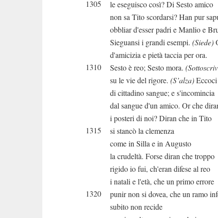
1305
le eseguisco così? Di Sesto amico
non sa Tito scordarsi? Han pur sap
obbliar d'esser padri e Manlio e Br
Sieguansi i grandi esempi.
(Siede)
O
d'amicizia e pietà taccia per ora.
1310
Sesto è reo; Sesto mora.
(Sottoscriv
su le vie del rigore.
(S’alza)
Eccoci 
di cittadino sangue; e s'incomincia
dal sangue d'un amico. Or che dir
i posteri di noi? Diran che in Tito
1315
si stancò la clemenza
come in Silla e in Augusto
la crudeltà. Forse diran che troppo
rigido io fui, ch'eran difese al reo
i natali e l'età, che un primo errore
1320
punir non si dovea, che un ramo in
subito non recide