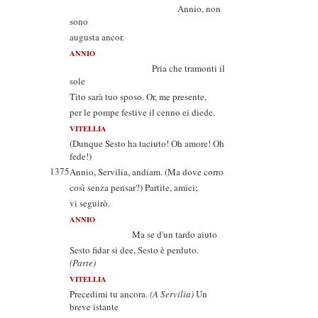
Annio, non
sono
augusta ancor.
ANNIO
Pria che tramonti il
sole
Tito sarà tuo sposo. Or, me presente,
per le pompe festive il cenno ei diede.
VITELLIA
(Dunque Sesto ha taciuto! Oh amore! Oh
fede!)
1375
Annio, Servilia, andiam. (Ma dove corro
così senza pensar?) Partite, amici;
vi seguirò.
ANNIO
Ma se d'un tardo aiuto
Sesto fidar si dee, Sesto è perduto.
(Parte)
VITELLIA
Precedimi tu ancora.
(A Servilia)
Un
breve istante