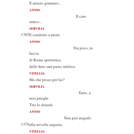
Il misero germano...
ANNIO
Il caro
amico...
SERVILIA
1365
È condotto a morir.
ANNIO
Fra poco, in
faccia
di Roma spettatrice,
delle fiere sarà pasto infelice.
VITELLIA
Ma che posso per lui?
SERVILIA
Tutto. a'
tuoi prieghi
Tito lo donerà.
ANNIO
Non può negarlo
1370
alla novella augusta.
VITELLIA