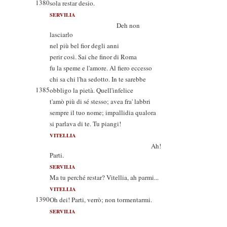
1380
sola restar desio.
SERVILIA
Deh non
lasciarlo
nel più bel fior degli anni
perir così. Sai che finor di Roma
fu la speme e l'amore. Al fiero eccesso
chi sa chi l'ha sedotto. In te sarebbe
1385
obbligo la pietà. Quell'infelice
t'amò più di sé stesso; avea fra' labbri
sempre il tuo nome; impallidia qualora
si parlava di te. Tu piangi!
VITELLIA
Ah!
Parti.
SERVILIA
Ma tu perché restar? Vitellia, ah parmi...
VITELLIA
1390
Oh dei! Parti, verrò; non tormentarmi.
SERVILIA