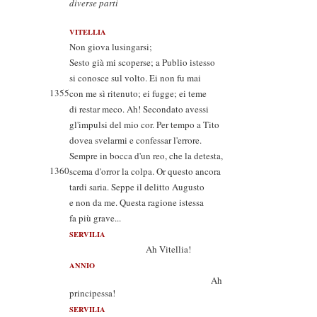
diverse parti
VITELLIA
Non giova lusingarsi;
Sesto già mi scoperse; a Publio istesso
si conosce sul volto. Ei non fu mai
1355
con me sì ritenuto; ei fugge; ei teme
di restar meco. Ah! Secondato avessi
gl'impulsi del mio cor. Per tempo a Tito
dovea svelarmi e confessar l'errore.
Sempre in bocca d'un reo, che la detesta,
1360
scema d'orror la colpa. Or questo ancora
tardi saria. Seppe il delitto Augusto
e non da me. Questa ragione istessa
fa più grave...
SERVILIA
Ah Vitellia!
ANNIO
Ah
principessa!
SERVILIA