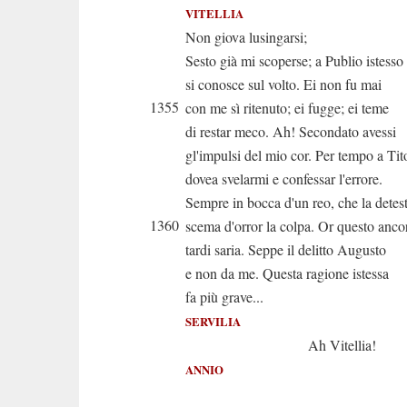
VITELLIA
Non giova lusingarsi;
Sesto già mi scoperse; a Publio istesso
si conosce sul volto. Ei non fu mai
1355
con me sì ritenuto; ei fugge; ei teme
di restar meco. Ah! Secondato avessi
gl'impulsi del mio cor. Per tempo a Tit
dovea svelarmi e confessar l'errore.
Sempre in bocca d'un reo, che la detest
1360
scema d'orror la colpa. Or questo anco
tardi saria. Seppe il delitto Augusto
e non da me. Questa ragione istessa
fa più grave...
SERVILIA
Ah Vitellia!
ANNIO
Ah princip