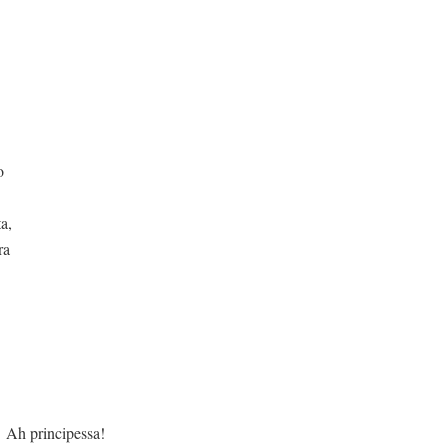
o
a,
ra
essa!