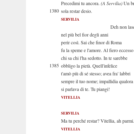
Precedimi tu ancora.
(A Servilia)
Un br
1380
sola restar desio.
SERVILIA
Deh non lasciar
nel più bel fior degli anni
perir così. Sai che finor di Roma
fu la speme e l'amore. Al fiero eccesso
chi sa chi l'ha sedotto. In te sarebbe
1385
obbligo la pietà. Quell'infelice
t'amò più di sé stesso; avea fra' labbri
sempre il tuo nome; impallidia qualora
si parlava di te. Tu piangi!
VITELLIA
Ah! Par
SERVILIA
Ma tu perché restar? Vitellia, ah parmi.
VITELLIA