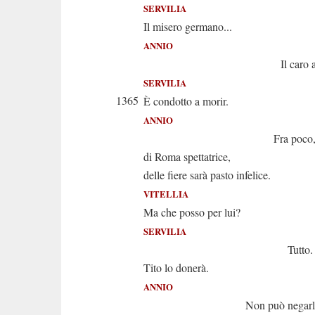
SERVILIA
Il misero germano...
ANNIO
Il caro amico
SERVILIA
1365
È condotto a morir.
ANNIO
Fra poco, in fa
di Roma spettatrice,
delle fiere sarà pasto infelice.
VITELLIA
Ma che posso per lui?
SERVILIA
Tutto. a' tuoi p
Tito lo donerà.
ANNIO
Non può negarl