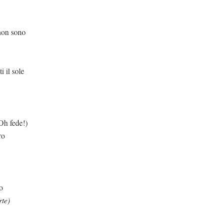
ono
 sole
Oh fede!)
ro
o
rte)