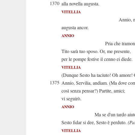
1370
alla novella augusta.
VITELLIA
Annio, non s
augusta ancor.
ANNIO
Pria che tramonti il
Tito sarà tuo sposo. Or, me presente,
per le pompe festive il cenno ei diede.
VITELLIA
(Dunque Sesto ha taciuto! Oh amore! 
1375
Annio, Servilia, andiam. (Ma dove cor
così senza pensar?) Partite, amici;
vi seguirò.
ANNIO
Ma se d'un tardo aiut
Sesto fidar si dee, Sesto è perduto.
(Pa
VITELLIA