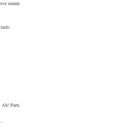
eve istante
lo
ti.
..