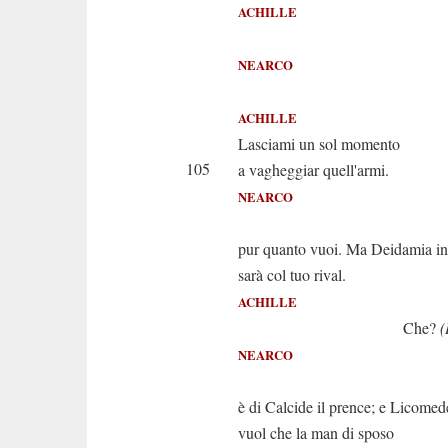
ACHILLE
Sì... M
NEARCO
Deh p
ACHILLE
Lasciami un sol momento
105
a vagheggiar quell'armi.
NEARCO
(Aimè!) Sì
pur quanto vuoi. Ma Deidamia in
sarà col tuo rival.
ACHILLE
Che?
(
NEARCO
Giunto o
è di Calcide il prence; e Licomed
vuol che la man di sposo