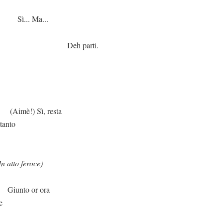
a...
arti.
, resta
tanto
In atto feroce)
r ora
e