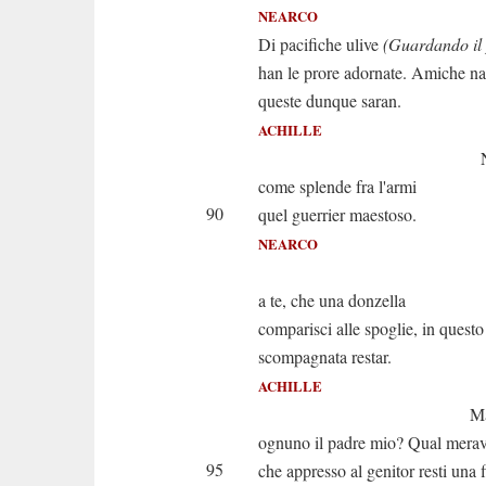
NEARCO
Di pacifiche ulive
(Guardando il 
han le prore adornate. Amiche na
queste dunque saran.
ACHILLE
Nearco, os
come splende fra l'armi
90
quel guerrier maestoso.
NEARCO
Ah va'; no
a te, che una donzella
comparisci alle spoglie, in questo
scompagnata restar.
ACHILLE
Ma non ti 
ognuno il padre mio? Qual merav
95
che appresso al genitor resti una f