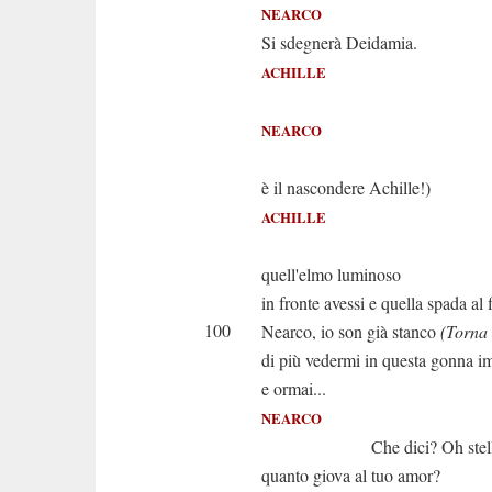
NEARCO
Si sdegnerà Deidamia.
ACHILLE
È ve
NEARCO
(Che 
è il nascondere Achille!)
ACHILLE
Oh se anc
quell'elmo luminoso
in fronte avessi e quella spada al 
100
Nearco, io son già stanco
(Torna 
di più vedermi in questa gonna im
e ormai...
NEARCO
Che dici? Oh stelle! E
quanto giova al tuo amor?