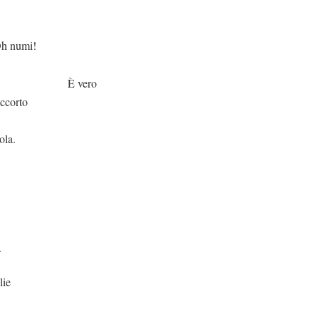
i!
ero
accorto
ola.
.
lie