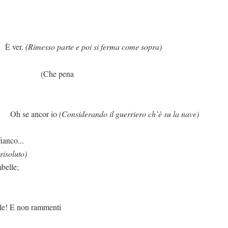
r.
(Rimesso parte e poi si ferma come sopra)
pena
or io
(Considerando il guerriero ch’è su la nave)
fianco...
risoluto)
belle;
 non rammenti