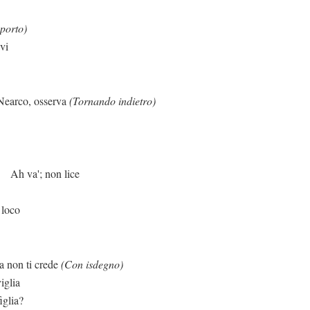
porto)
vi
serva
(Tornando indietro)
n lice
 loco
crede
(Con isdegno)
iglia
iglia?