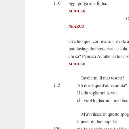
110
oggi porga alla figlia.
ACHILLE
Oh num
NEARCO
È v
ch'è tuo quel cor; ma se il rivale 
può lusingarla inosservata e sola,
chi sa? Pensaci Achille; ei te l'inv
ACHILLE
Involarmi il mio tesoro?
115
Ah dov'è quest'alma ardita?
Ha da togliermi la vita
chi vuol togliermi il mio ben
M'avvilisce in queste spog
il poter di due pupille;
120
ma lo so ch'io sono Achille;