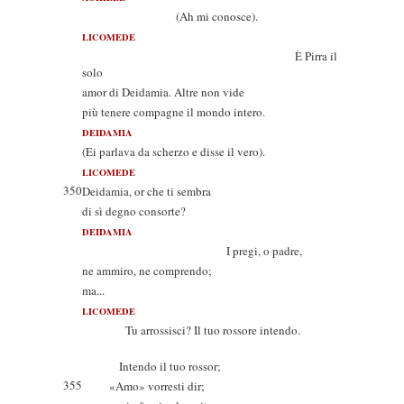
(Ah mi conosce).
LICOMEDE
È Pirra il
solo
amor di Deidamia. Altre non vide
più tenere compagne il mondo intero.
DEIDAMIA
(Ei parlava da scherzo e disse il vero).
LICOMEDE
350
Deidamia, or che ti sembra
di sì degno consorte?
DEIDAMIA
I pregi, o padre,
ne ammiro, ne comprendo;
ma...
LICOMEDE
Tu arrossisci? Il tuo rossore intendo.
Intendo il tuo rossor;
355
«Amo» vorresti dir;