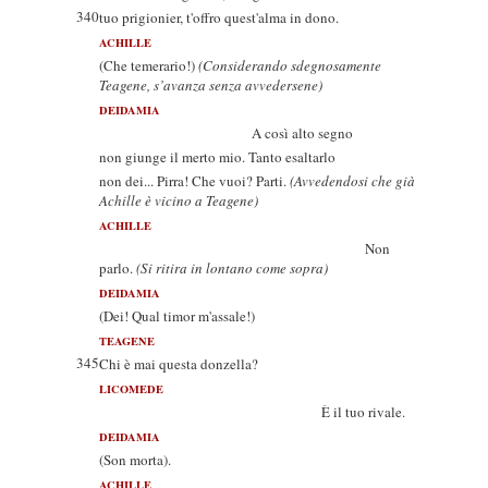
340
tuo prigionier, t'offro quest'alma in dono.
ACHILLE
(Che temerario!)
(Considerando sdegnosamente
Teagene, s’avanza senza avvedersene)
DEIDAMIA
A così alto segno
non giunge il merto mio. Tanto esaltarlo
non dei... Pirra! Che vuoi? Parti.
(Avvedendosi che già
Achille è vicino a Teagene)
ACHILLE
Non
parlo.
(Si ritira in lontano come sopra)
DEIDAMIA
(Dei! Qual timor m'assale!)
TEAGENE
345
Chi è mai questa donzella?
LICOMEDE
È il tuo rivale.
DEIDAMIA
(Son morta).
ACHILLE