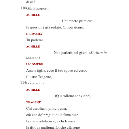
dissi?
330
Già ti trasporti.
ACHILLE
Un impeto primiero
fu questo; è già sedato. Or son sicuro.
DEIDAMIA
Tu parlerai.
ACHILLE
Non parlerò; tel giuro.
(Si ritira in
lontano)
LICOMEDE
Amata figlia, ecco il tuo sposo ed ecco,
illustre Teagene,
335
la sposa tua.
ACHILLE
(Qui tollerar conviene).
TEAGENE
Chi ascolta, o principessa,
ciò che de' pregi tuoi la fama dice
la crede adulatrice; e chi ti mira
la ritrova maligna. Io, che già sono