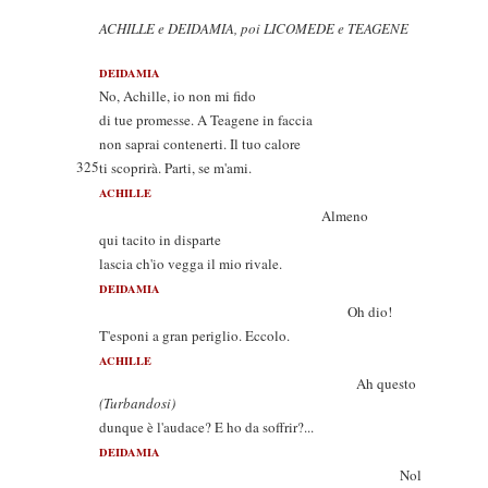
ACHILLE e DEIDAMIA, poi LICOMEDE e TEAGENE
DEIDAMIA
No, Achille, io non mi fido
di tue promesse. A Teagene in faccia
non saprai contenerti. Il tuo calore
325
ti scoprirà. Parti, se m'ami.
ACHILLE
Almeno
qui tacito in disparte
lascia ch'io vegga il mio rivale.
DEIDAMIA
Oh dio!
T'esponi a gran periglio. Eccolo.
ACHILLE
Ah questo
(Turbandosi)
dunque è l'audace? E ho da soffrir?...
DEIDAMIA
Nol