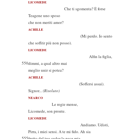
LICOMEDE
Che ti sgomenta? È forse
Teagene uno sposo
che non meriti amor?
ACHILLE
(Mi perdo. Io sento
che soffrir più non posso).
LICOMEDE
Alfin la figlia,
550
dimmi, a qual altro mai
meglio unir si potea?
ACHILLE
(Soffersi assai).
Signor...
(Risoluto)
NEARCO
Le regie mense,
Licomede, son pronte.
LICOMEDE
Andiamo. Udisti,
Pirra, i miei sensi. A te mi fido. Ah sia
555
frutto del tuo sudor la pace mia.