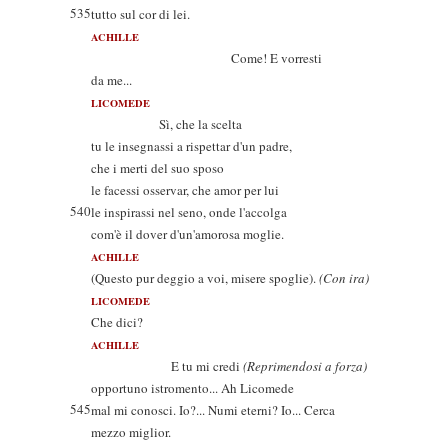
535
tutto sul cor di lei.
ACHILLE
Come! E vorresti
da me...
LICOMEDE
Sì, che la scelta
tu le insegnassi a rispettar d'un padre,
che i merti del suo sposo
le facessi osservar, che amor per lui
540
le inspirassi nel seno, onde l'accolga
com'è il dover d'un'amorosa moglie.
ACHILLE
(Questo pur deggio a voi, misere spoglie).
(Con ira)
LICOMEDE
Che dici?
ACHILLE
E tu mi credi
(Reprimendosi a forza)
opportuno istromento... Ah Licomede
545
mal mi conosci. Io?... Numi eterni? Io... Cerca
mezzo miglior.