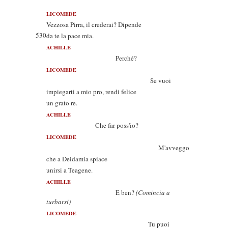
LICOMEDE
Vezzosa Pirra, il crederai? Dipende
530
da te la pace mia.
ACHILLE
Perché?
LICOMEDE
Se vuoi
impiegarti a mio pro, rendi felice
un grato re.
ACHILLE
Che far poss'io?
LICOMEDE
M'avveggo
che a Deidamia spiace
unirsi a Teagene.
ACHILLE
E ben?
(Comincia a
turbarsi)
LICOMEDE
Tu puoi