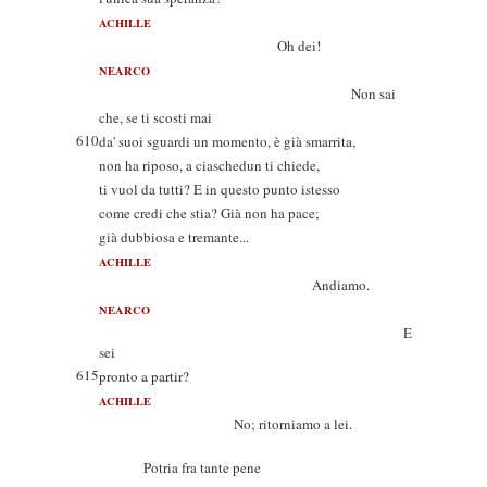
ACHILLE
Oh dei!
NEARCO
Non sai
che, se ti scosti mai
610
da' suoi sguardi un momento, è già smarrita,
non ha riposo, a ciaschedun ti chiede,
ti vuol da tutti? E in questo punto istesso
come credi che stia? Già non ha pace;
già dubbiosa e tremante...
ACHILLE
Andiamo.
NEARCO
E
sei
615
pronto a partir?
ACHILLE
No; ritorniamo a lei.
Potria fra tante pene