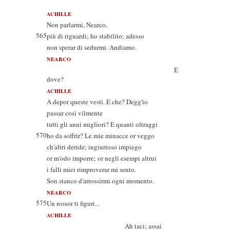
ACHILLE
Non parlarmi, Nearco,
565
più di riguardi; ho stabilito; adesso
non sperar di sedurmi. Andiamo.
NEARCO
E
dove?
ACHILLE
A depor queste vesti. E che? Degg'io
passar così vilmente
tutti gli anni migliori? E quanti oltraggi
570
ho da soffrir? Le mie minacce or veggo
ch'altri deride; ingiurioso impiego
or m'odo imporre; or negli esempi altrui
i falli miei rimproverar mi sento.
Son stanco d'arrossirmi ogni momento.
NEARCO
575
Un rossor ti figuri...
ACHILLE
Ah taci; assai