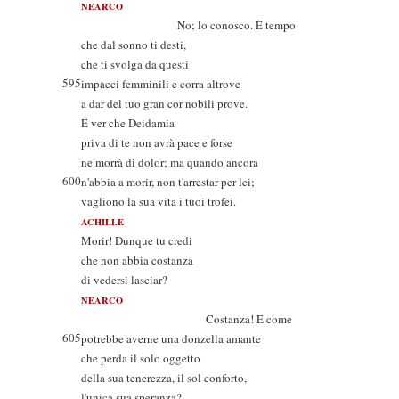
NEARCO
No; lo conosco. È tempo
che dal sonno ti desti,
che ti svolga da questi
595
impacci femminili e corra altrove
a dar del tuo gran cor nobili prove.
È ver che Deidamia
priva di te non avrà pace e forse
ne morrà di dolor; ma quando ancora
600
n'abbia a morir, non t'arrestar per lei;
vagliono la sua vita i tuoi trofei.
ACHILLE
Morir! Dunque tu credi
che non abbia costanza
di vedersi lasciar?
NEARCO
Costanza! E come
605
potrebbe averne una donzella amante
che perda il solo oggetto
della sua tenerezza, il sol conforto,
l'unica sua speranza?