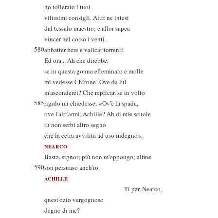
ho tollerato i tuoi
vilissimi consigli. Altri ne intesi
dal tessalo maestro; e allor sapea
vincer nel corso i venti,
580
abbatter fiere e valicar torrenti.
Ed ora... Ah che direbbe,
se in questa gonna effeminato e molle
mi vedesse Chirone! Ove da lui
m'asconderei? Che replicar, se in volto
585
rigido mi chiedesse: «Ov'è la spada,
ove l'altr'armi, Achille? Ah di mie scuole
tu non serbi altro segno
che la cetra avvilita ad uso indegno».
NEARCO
Basta, signor; più non m'oppongo; alfine
590
son persuaso anch'io.
ACHILLE
Ti par, Nearco,
quest'ozio vergognoso
degno di me?