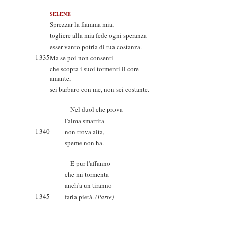
SELENE
Sprezzar la fiamma mia,
togliere alla mia fede ogni speranza
esser vanto potria di tua costanza.
1335
Ma se poi non consenti
che scopra i suoi tormenti il core
amante,
sei barbaro con me, non sei costante.
Nel duol che prova
l'alma smarrita
1340
non trova aita,
speme non ha.
E pur l'affanno
che mi tormenta
anch'a un tiranno
1345
faria pietà.
(Parte)