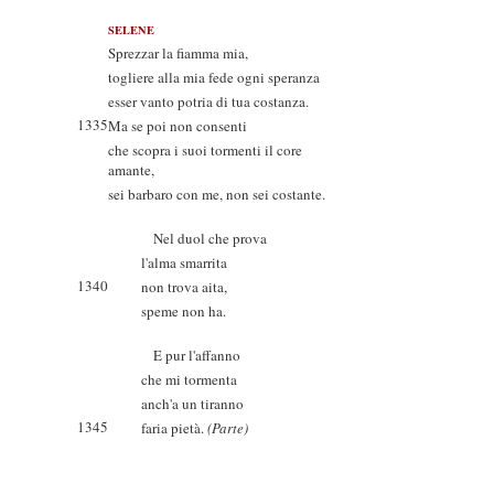
SELENE
Sprezzar la fiamma mia,
togliere alla mia fede ogni speranza
esser vanto potria di tua costanza.
1335
Ma se poi non consenti
che scopra i suoi tormenti il core
amante,
sei barbaro con me, non sei costante.
Nel duol che prova
l'alma smarrita
1340
non trova aita,
speme non ha.
E pur l'affanno
che mi tormenta
anch'a un tiranno
1345
faria pietà.
(Parte)