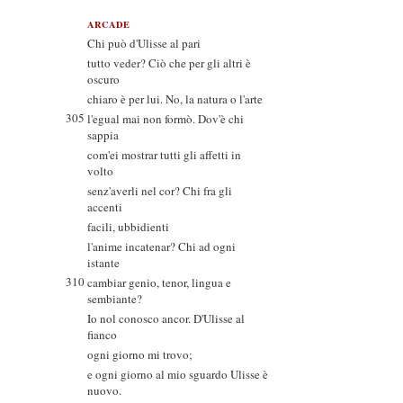
ARCADE
Chi può d'Ulisse al pari
tutto veder? Ciò che per gli altri è
oscuro
chiaro è per lui. No, la natura o l'arte
305
l'egual mai non formò. Dov'è chi
sappia
com'ei mostrar tutti gli affetti in
volto
senz'averli nel cor? Chi fra gli
accenti
facili, ubbidienti
l'anime incatenar? Chi ad ogni
istante
310
cambiar genio, tenor, lingua e
sembiante?
Io nol conosco ancor. D'Ulisse al
fianco
ogni giorno mi trovo;
e ogni giorno al mio sguardo Ulisse è
nuovo.