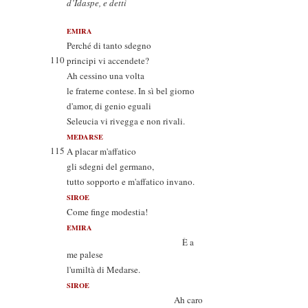
d’Idaspe, e detti
EMIRA
Perché di tanto sdegno
110
principi vi accendete?
Ah cessino una volta
le fraterne contese. In sì bel giorno
d'amor, di genio eguali
Seleucia vi rivegga e non rivali.
MEDARSE
115
A placar m'affatico
gli sdegni del germano,
tutto sopporto e m'affatico invano.
SIROE
Come finge modestia!
EMIRA
È a
me palese
l'umiltà di Medarse.
SIROE
Ah caro