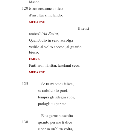
Idaspe
120
è suo costume antico
d'insultar simulando.
MEDARSE
Il senti
amico?
(Ad Emira)
Quant'odio in seno accolga
vedilo al volto acceso, al guardo
bieco.
EMIRA
Parti, non l'irritar, lasciami seco.
MEDARSE
125
Se tu mi vuoi felice,
se radolcir lo puoi,
tempra gli sdegni suoi,
parlagli tu per me.
E tu german ascolta
130
quanto per me ti dice
e pensa un'altra volta,