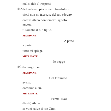
mal si fida a' trasporti
545
del materno piacer. Se il tuo dolore
pietà non mi facea, se del tuo sdegno
contro Alceo non temevo, ignoto
ancora
ti sarebbe il tuo figlio.
MANDANE
A parte
a parte
tutto mi spiega.
MITRIDATE
Io veggo
550
da lungi il re.
MANDANE
Col fortunato
avviso
corriamo a lui.
MITRIDATE
Ferma. (Nol
dissi?) Ah taci,
se vuoi salvo il tuo Ciro.