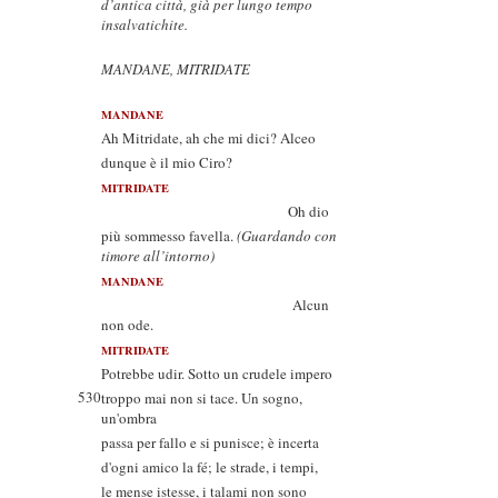
d’antica città, già per lungo tempo
insalvatichite.
MANDANE, MITRIDATE
MANDANE
Ah Mitridate, ah che mi dici? Alceo
dunque è il mio Ciro?
MITRIDATE
Oh dio
più sommesso favella.
(Guardando con
timore all’intorno)
MANDANE
Alcun
non ode.
MITRIDATE
Potrebbe udir. Sotto un crudele impero
530
troppo mai non si tace. Un sogno,
un'ombra
passa per fallo e si punisce; è incerta
d'ogni amico la fé; le strade, i tempi,
le mense istesse, i talami non sono