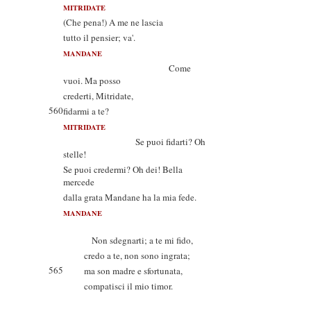
MITRIDATE
(Che pena!) A me ne lascia
tutto il pensier; va'.
MANDANE
Come
vuoi. Ma posso
crederti, Mitridate,
560
fidarmi a te?
MITRIDATE
Se puoi fidarti? Oh
stelle!
Se puoi credermi? Oh dei! Bella
mercede
dalla grata Mandane ha la mia fede.
MANDANE
Non sdegnarti; a te mi fido,
credo a te, non sono ingrata;
565
ma son madre e sfortunata,
compatisci il mio timor.