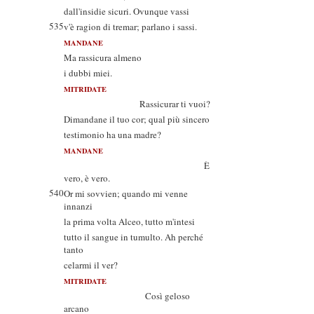
dall'insidie sicuri. Ovunque vassi
535
v'è ragion di tremar; parlano i sassi.
MANDANE
Ma rassicura almeno
i dubbi miei.
MITRIDATE
Rassicurar ti vuoi?
Dimandane il tuo cor; qual più sincero
testimonio ha una madre?
MANDANE
È
vero, è vero.
540
Or mi sovvien; quando mi venne
innanzi
la prima volta Alceo, tutto m'intesi
tutto il sangue in tumulto. Ah perché
tanto
celarmi il ver?
MITRIDATE
Così geloso
arcano