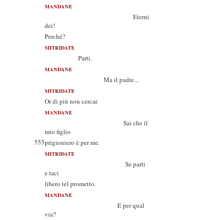
MANDANE
Eterni
dei!
Perché?
MITRIDATE
Parti.
MANDANE
Ma il padre...
MITRIDATE
Or di più non cercar.
MANDANE
Sai che il
mio figlio
555
prigioniero è per me.
MITRIDATE
Se parti
e taci
libero tel prometto.
MANDANE
E per qual
via?