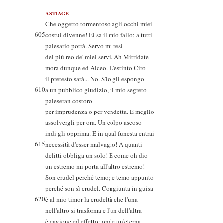
ASTIAGE
Che oggetto tormentoso agli occhi miei
605
costui divenne! Ei sa il mio fallo; a tutti
palesarlo potrà. Servo mi resi
del più reo de' miei servi. Ah Mitridate
mora dunque ed Alceo. L'estinto Ciro
il pretesto sarà... No. S'io gli espongo
610
a un pubblico giudizio, il mio segreto
paleseran costoro
per imprudenza o per vendetta. È meglio
assolvergli per ora. Un colpo ascoso
indi gli opprima. E in qual funesta entrai
615
necessità d'esser malvagio! A quanti
delitti obbliga un solo! E come oh dio
un estremo mi porta all'altro estremo!
Son crudel perché temo; e temo appunto
perché son sì crudel. Congiunta in guisa
620
è al mio timor la crudeltà che l'una
nell'altro si trasforma e l'un dell'altra
è cagione ed effetto; onde un'eterna