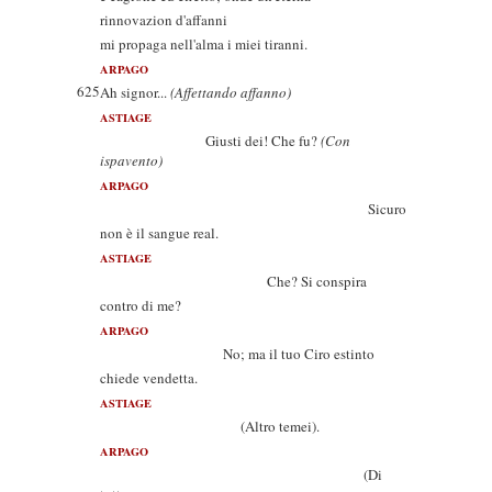
rinnovazion d'affanni
mi propaga nell'alma i miei tiranni.
ARPAGO
625
Ah signor...
(Affettando affanno)
ASTIAGE
Giusti dei! Che fu?
(Con
ispavento)
ARPAGO
Sicuro
non è il sangue real.
ASTIAGE
Che? Si conspira
contro di me?
ARPAGO
No; ma il tuo Ciro estinto
chiede vendetta.
ASTIAGE
(Altro temei).
ARPAGO
(Di