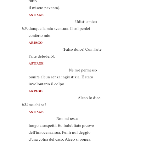
tutto
il misero paventa).
ASTIAGE
Udisti amico
630
dunque la mia sventura. Il sol perdei
conforto mio.
ARPAGO
(Falso dolor! Con l'arte
l'arte deluderò).
ASTIAGE
Né m'è permesso
punire alcun senza ingiustizia. È stato
involontario il colpo.
ARPAGO
Alceo lo dice;
635
ma chi sa?
ASTIAGE
Non mi resta
luogo a sospetti. Ho indubitate pruove
dell'innocenza sua. Punir nol deggio
d'una colpa del caso. Alceo si ponga,