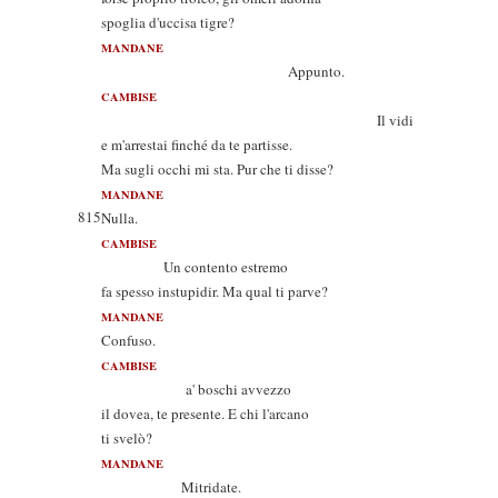
spoglia d'uccisa tigre?
MANDANE
Appunto.
CAMBISE
Il vidi
e m'arrestai finché da te partisse.
Ma sugli occhi mi sta. Pur che ti disse?
MANDANE
815
Nulla.
CAMBISE
Un contento estremo
fa spesso instupidir. Ma qual ti parve?
MANDANE
Confuso.
CAMBISE
a' boschi avvezzo
il dovea, te presente. E chi l'arcano
ti svelò?
MANDANE
Mitridate.