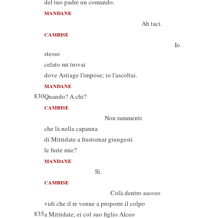
del tuo padre un comando.
MANDANE
Ah taci.
CAMBISE
Io
stesso
celato mi trovai
dove Astiage l'impose; io l'ascoltai.
MANDANE
830
Quando? A chi?
CAMBISE
Non rammenti
che là nella capanna
di Mitridate a frastornar giungesti
le furie mie?
MANDANE
Sì.
CAMBISE
Colà dentro ascoso
vidi che il re venne a proporre il colpo
835
a Mitridate; ei col suo figlio Alceo