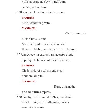
volle abusar; ma s'avvilì nell'opra,
sentì quel traditore
850
repugnar la natura a tanto orrore.
CAMBISE
Ma tu creder sì presto...
MANDANE
Oh dio consorte
tu non udisti come
Mitridate parlò; parea che avesse
il cor sui labbri; anche un tumulto interno
855
che Alceo mi cagionò gli accrebbe fede;
e poi quel che si vuol presto si crede.
CAMBISE
Oh dei ridurci a tal miseria e poi
deriderci di più?
MANDANE
Trarre una madre
fino ad offrire amplessi
860
d'un figlio all'omicida! Ah sposo il mio
non è dolor; smania divenne, insana
avidità di sangue.