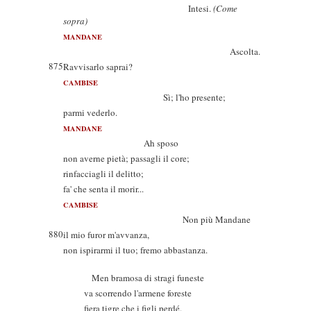
Intesi.
(Come
sopra)
MANDANE
Ascolta.
875
Ravvisarlo saprai?
CAMBISE
Sì; l'ho presente;
parmi vederlo.
MANDANE
Ah sposo
non averne pietà; passagli il core;
rinfacciagli il delitto;
fa' che senta il morir...
CAMBISE
Non più Mandane
880
il mio furor m'avvanza,
non ispirarmi il tuo; fremo abbastanza.
Men bramosa di stragi funeste
va scorrendo l'armene foreste
fiera tigre che i figli perdé.