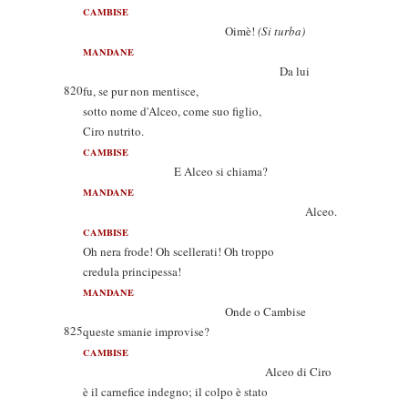
CAMBISE
Oimè!
(Si turba)
MANDANE
Da lui
820
fu, se pur non mentisce,
sotto nome d'Alceo, come suo figlio,
Ciro nutrito.
CAMBISE
E Alceo si chiama?
MANDANE
Alceo.
CAMBISE
Oh nera frode! Oh scellerati! Oh troppo
credula principessa!
MANDANE
Onde o Cambise
825
queste smanie improvise?
CAMBISE
Alceo di Ciro
è il carnefice indegno; il colpo è stato