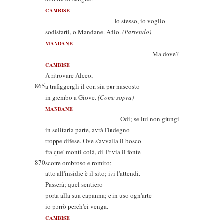
CAMBISE
Io stesso, io voglio
sodisfarti, o Mandane. Adio.
(Partendo)
MANDANE
Ma dove?
CAMBISE
A ritrovare Alceo,
865
a trafiggergli il cor, sia pur nascosto
in grembo a Giove.
(Come sopra)
MANDANE
Odi; se lui non giungi
in solitaria parte, avrà l'indegno
troppe difese. Ove s'avvalla il bosco
fra que' monti colà, di Trivia il fonte
870
scorre ombroso e romito;
atto all'insidie è il sito; ivi l'attendi.
Passerà; quel sentiero
porta alla sua capanna; e in uso ogn'arte
io porrò perch'ei venga.
CAMBISE