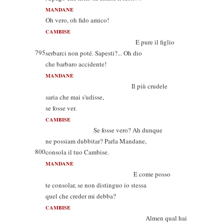
MANDANE
Oh vero, oh fido amico!
CAMBISE
E pure il figlio
795
serbarci non poté. Sapesti?... Oh dio
che barbaro accidente!
MANDANE
Il più crudele
saria che mai s'udisse,
se fosse ver.
CAMBISE
Se fosse vero? Ah dunque
ne possiam dubbitar? Parla Mandane,
800
consola il tuo Cambise.
MANDANE
E come posso
te consolar, se non distinguo io stessa
quel che creder mi debba?
CAMBISE
Almen qual hai