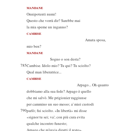
MANDANE
Onnipotenti numi!
Questo che vorrà dir? Sarebbe mai
la mia speme un inganno?
CAMBISE
Amata sposa,
mio ben?
MANDANE
Sogno o son desta?
785
Cambise. Idolo mio? Tu qui? Tu sciolto?
Qual man liberatrice...
CAMBISE
Arpago... Oh quanto
dobbiamo alla sua fede? Arpago è quello
che mi salvò. Me prigionier raggiunse
per cammino un suo messo; a' miei custodi
790
parlò; fui sciolto. «In libertà» mi disse
«signor tu sei; va'; con più cura evita
qualche incontro funesto;
Arpago che m'invia diratti il resto».