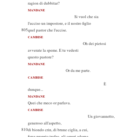
ragion di dubbitar?
MANDANE
Si vuol che sia
l'ucciso un impostore, e il nostro figlio
805
quel pastor che l'uccise.
CAMBISE
Oh dei pietosi
avverate la speme. E tu vedesti
questo pastore?
MANDANE
Or da me parte.
CAMBISE
È
dunque...
MANDANE
Quei che meco or parlava.
CAMBISE
Un giovannetto,
generoso all'aspetto,
810
di biondo crin, di brune ciglia, a cui,
forse proprio trofeo, gli omeri adorna