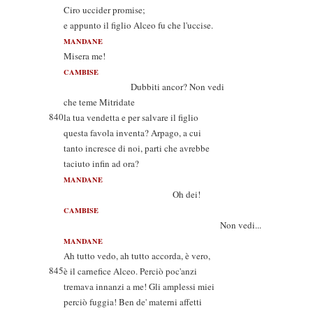
Ciro uccider promise;
e appunto il figlio Alceo fu che l'uccise.
MANDANE
Misera me!
CAMBISE
Dubbiti ancor? Non vedi
che teme Mitridate
840
la tua vendetta e per salvare il figlio
questa favola inventa? Arpago, a cui
tanto incresce di noi, parti che avrebbe
taciuto infin ad ora?
MANDANE
Oh dei!
CAMBISE
Non vedi...
MANDANE
Ah tutto vedo, ah tutto accorda, è vero,
845
è il carnefice Alceo. Perciò poc'anzi
tremava innanzi a me! Gli amplessi miei
perciò fuggia! Ben de' materni affetti