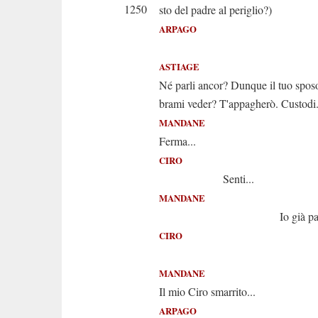
1250
sto del padre al periglio?)
ARPAGO
(Arpago all
ASTIAGE
Né parli ancor? Dunque il tuo sposo
brami veder? T'appagherò. Custodi.
MANDANE
Ferma...
CIRO
Senti...
MANDANE
Io già parl
CIRO
Il falso 
MANDANE
Il mio Ciro smarrito...
ARPAGO