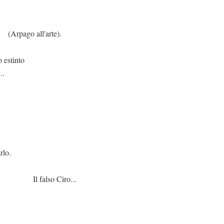
'arte).
 estinto
..
o.
Ciro...