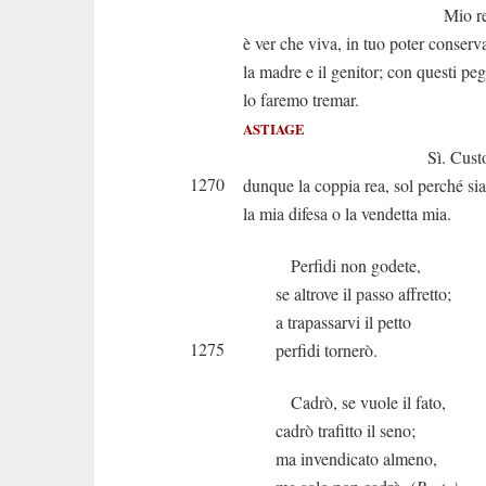
Mio re che fai?
è ver che viva, in tuo poter conserv
la madre e il genitor; con questi peg
lo faremo tremar.
ASTIAGE
Sì. Custodi
1270
dunque la coppia rea, sol perché sia
la mia difesa o la vendetta mia.
Perfidi non godete,
se altrove il passo affretto;
a trapassarvi il petto
1275
perfidi tornerò.
Cadrò, se vuole il fato,
cadrò trafitto il seno;
ma invendicato almeno,