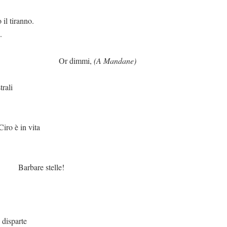
nno.
.
immi,
(A Mandane)
trali
in vita
telle!
parte