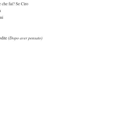
 Se Ciro
a
ni
te
(Dopo aver pensato)