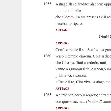
1255
Astiage ah sei tradito; ah corri; opp
il tumulto ribelle
che si destò. La tua presenza è il so
necessario riparo.
ASTIAGE
Oimè! Che avv
ARPAGO
Confusamente il so. S'affretta a gar
1260
verso il tempio ciascun. Colà si dic
che Ciro sia. Tutti a vederlo, tutti
vanno a giurargli fede; e il volgo in
grida a voce sonora:
«Ciro è il re, Ciro viva, Astiage mo
ASTIAGE
1265
Ah traditori ecco il segreto; entramb
con questo acciar...
(In atto di snud
ARPAGO