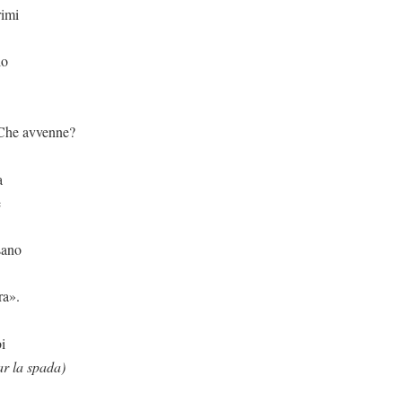
rimi
lo
enne?
a
e
sano
ra».
i
ar la spada)