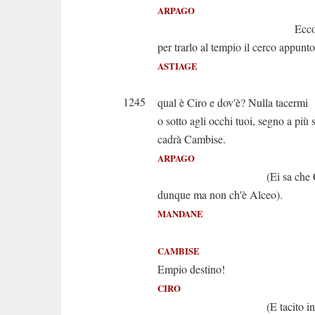
ARPAGO
Ecco il tira
per trarlo al tempio il cerco appunto
ASTIAGE
Or d
1245
qual è Ciro e dov'è? Nulla tacermi
o sotto agli occhi tuoi, segno a più s
cadrà Cambise.
ARPAGO
(Ei sa che Ciro è 
dunque ma non ch'è Alceo).
MANDANE
Barbare s
CAMBISE
Empio destino!
CIRO
(E tacito in dis