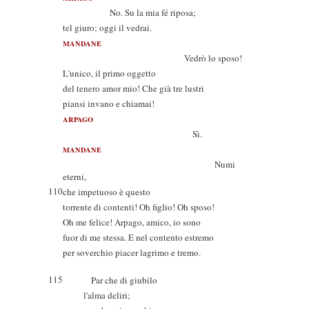
No. Su la mia fé riposa;
tel giuro; oggi il vedrai.
MANDANE
Vedrò lo sposo!
L'unico, il primo oggetto
del tenero amor mio! Che già tre lustri
piansi invano e chiamai!
ARPAGO
Sì.
MANDANE
Numi
eterni,
110
che impetuoso è questo
torrente di contenti! Oh figlio! Oh sposo!
Oh me felice! Arpago, amico, io sono
fuor di me stessa. E nel contento estremo
per soverchio piacer lagrimo e tremo.
115
Par che di giubilo
l'alma deliri;