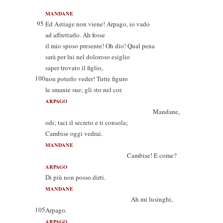
MANDANE
95
Ed Astiage non viene! Arpago, io vado
ad affrettarlo. Ah fosse
il mio sposo presente! Oh dio! Qual pena
sarà per lui nel doloroso esiglio
saper trovato il figlio,
100
non poterlo veder! Tutte figuro
le smanie sue; gli sto nel cor.
ARPAGO
Mandane,
odi; taci il secreto e ti consola;
Cambise oggi vedrai.
MANDANE
Cambise! E come?
ARPAGO
Di più non posso dirti.
MANDANE
Ah mi lusinghi,
105
Arpago.
ARPAGO