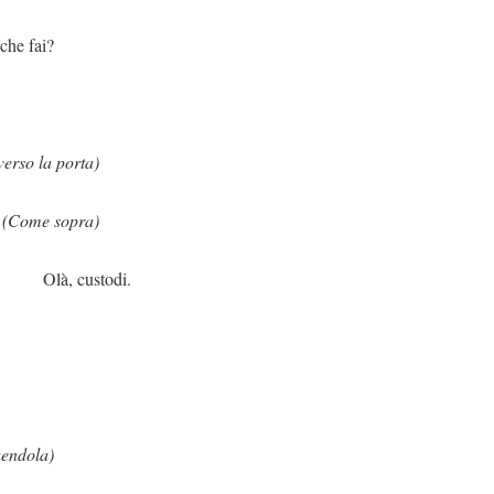
fai?
verso la porta)
.
(Come sopra)
todi.
endola)