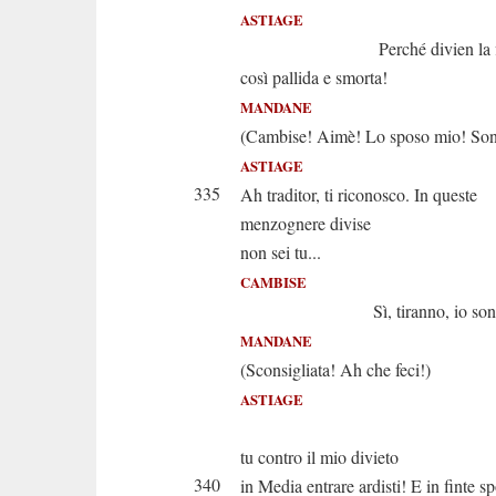
ASTIAGE
Perché divien la fig
così pallida e smorta!
MANDANE
(Cambise! Aimè! Lo sposo mio! Son
ASTIAGE
335
Ah traditor, ti riconosco. In queste
menzognere divise
non sei tu...
CAMBISE
Sì, tiranno, io son Ca
MANDANE
(Sconsigliata! Ah che feci!)
ASTIAGE
Anima r
tu contro il mio divieto
340
in Media entrare ardisti! E in finte s