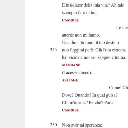
E insidiator della mia vita? Ah tale
scempio farò di te...
CAMBISE
Le tue mina
atterrir non mi fanno.
Uccidimi, tiranno; il tuo destino
345
non fuggirai però. Già l'ora estrema
hai vicina e nol sai; sappilo e trema.
MANDANE
(Tacesse almen).
ASTIAGE
Come! Che dici? O
Dove? Quando? In qual guisa?
Chi m'insidia? Perché? Parla.
CAMBISE
Ch'io p
350
Non aver tal speranza;