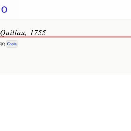
 Quillau, 1755
O|Q
Copia