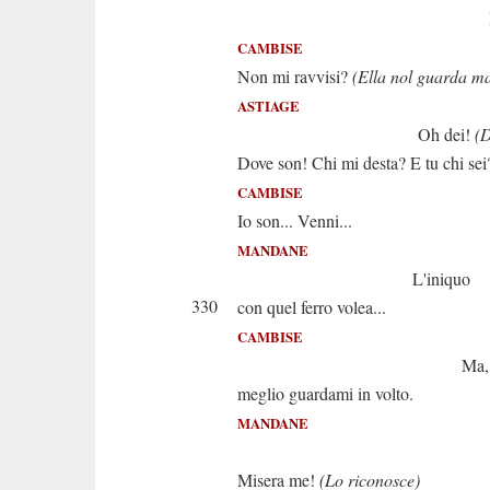
Destati, o 
CAMBISE
Non mi ravvisi?
(Ella nol guarda ma
ASTIAGE
Oh dei!
(D
Dove son! Chi mi desta? E tu chi sei
CAMBISE
Io son... Venni...
MANDANE
L'iniquo
330
con quel ferro volea...
CAMBISE
Ma, principe
meglio guardami in volto.
MANDANE
Ah sceller
Misera me!
(Lo riconosce)