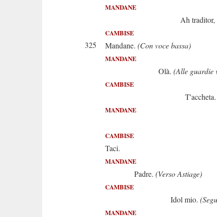
MANDANE
Ah traditor, che 
CAMBISE
325
Mandane.
(Con voce bassa)
MANDANE
Olà.
(Alle guardie 
CAMBISE
T'accheta
MANDANE
Olà, cus
CAMBISE
Taci.
MANDANE
Padre.
(Verso Astiage)
CAMBISE
Idol mio.
(Segu
MANDANE