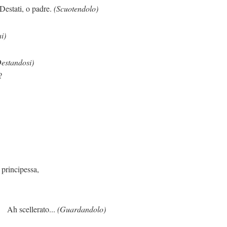
padre.
(Scuotendolo)
i)
estandosi)
?
ssa,
ato...
(Guardandolo)