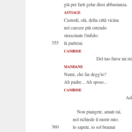
già per farti gelar dissi abbastanza.
ASTIAGE
Custodi, olà, della città vicina
nel carcere più orrendo
strascinate l'infido;
355
là parlerai.
CAMBISE
Del tuo furor mi rid
MANDANE
Numi, che far degg'io?
Ah padre... Ah sposo...
CAMBISE
Addio, Mandan
Non piangete, amati rai,
nol richiede il morir mio;
360
lo sapete, io sol bramai