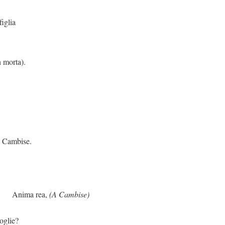
lia
 morta).
mbise.
ea,
(A Cambise)
poglie?