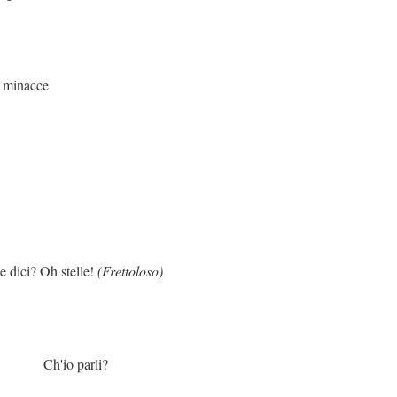
cce
h stelle!
(Frettoloso)
arli?