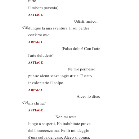
tutto
il misero paventa).
ASTIAGE
Udisti, amico,
630
dunque la mia sventura. Il sol perdei
conforto mio.
ARPAGO
(Falso dolor! Con l'arte
l'arte deluderò).
ASTIAGE
Né m'è permesso
punire alcun senza ingiustizia. È stato
involontario il colpo.
ARPAGO
Alceo lo dice;
635
ma chi sa?
ASTIAGE
Non mi resta
luogo a sospetti. Ho indubitate prove
dell'innocenza sua. Punir nol deggio
d'una colpa del caso. Alceo si ponga,