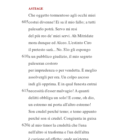
ASTIAGE
Che oggetto tormentoso agli occhi miei
605
costui divenne! Ei sa il mio fallo; a tutti
palesarlo potrà. Servo mi resi
del più reo de' miei servi. Ah Mitridate
mora dunque ed Alceo. L'estinto Ciro
il pretesto sarà... No. S'io gli espongo
610
a un pubblico giudizio, il mio segreto
paleseran costoro
per imprudenza o per vendetta. È meglio
assolvergli per ora. Un colpo ascoso
indi gli opprima. E in qual funesta entrai
615
necessità d'esser malvagio! A quanti
delitti obbliga un solo! E come, oh dio,
un estremo mi porta all'altro estremo!
Son crudel perché temo; e temo appunto
perché son sì crudel. Congiunta in guisa
620
è al mio timor la crudeltà che l'una
nell'altro si trasforma e l'un dell'altra
è cagione ed effetto; onde un'eterna