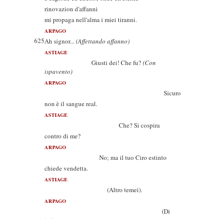
rinovazion d'affanni
mi propaga nell'alma i miei tiranni.
ARPAGO
625
Ah signor...
(Affettando affanno)
ASTIAGE
Giusti dei! Che fu?
(Con
ispavento)
ARPAGO
Sicuro
non è il sangue real.
ASTIAGE
Che? Si cospira
contro di me?
ARPAGO
No; ma il tuo Ciro estinto
chiede vendetta.
ASTIAGE
(Altro temei).
ARPAGO
(Di