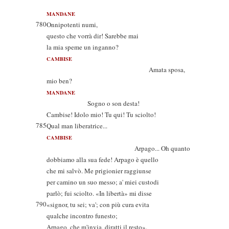
MANDANE
780
Onnipotenti numi,
questo che vorrà dir! Sarebbe mai
la mia speme un inganno?
CAMBISE
Amata sposa,
mio ben?
MANDANE
Sogno o son desta!
Cambise! Idolo mio! Tu qui! Tu sciolto!
785
Qual man liberatrice...
CAMBISE
Arpago... Oh quanto
dobbiamo alla sua fede! Arpago è quello
che mi salvò. Me prigionier raggiunse
per camino un suo messo; a' miei custodi
parlò; fui sciolto. «In libertà» mi disse
790
«signor, tu sei; va'; con più cura evita
qualche incontro funesto;
Arpago, che m'invia, diratti il resto».