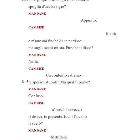
spoglia d'uccisa tigre?
MANDANE
Appunto.
CAMBISE
Il vidi
e m'arrestai finché da te partisse;
ma sugli occhi mi sta. Pur che ti disse?
MANDANE
Nulla.
CAMBISE
Un contento estremo
815
fa spesso istupidir. Ma qual ti parve?
MANDANE
Confuso.
CAMBISE
a' boschi avvezzo
il dovea, te presente. E chi l'arcano
ti svelò?
MANDANE
Mitridate.