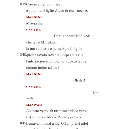
835
Ciro uccider promise;
e appunto il figlio Alceo fu che l'uccise.
MANDANE
Misera me!
CAMBISE
Dubiti ancor? Non vedi
che teme Mitridate
la tua vendetta e per salvare il figlio
840
questa favola inventa? Arpago, a cui
tanto incresce di noi, parti che avrebbe
taciuto infino ad ora?
MANDANE
Oh dei!
CAMBISE
Non
vedi...
MANDANE
Ah tutto vedo, ah tutto accorda, è vero;
è il carnefice Alceo. Perciò poc'anzi
845
tremava innanzi a me. Gli amplessi miei