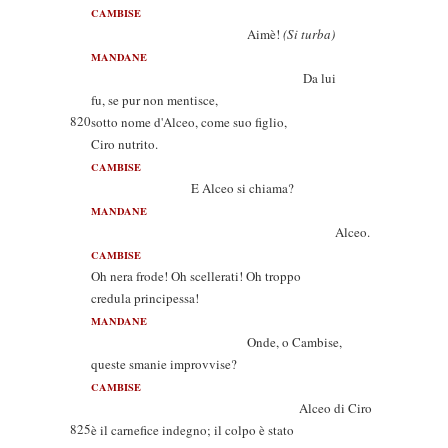
CAMBISE
Aimè!
(Si turba)
MANDANE
Da lui
fu, se pur non mentisce,
820
sotto nome d'Alceo, come suo figlio,
Ciro nutrito.
CAMBISE
E Alceo si chiama?
MANDANE
Alceo.
CAMBISE
Oh nera frode! Oh scellerati! Oh troppo
credula principessa!
MANDANE
Onde, o Cambise,
queste smanie improvvise?
CAMBISE
Alceo di Ciro
825
è il carnefice indegno; il colpo è stato