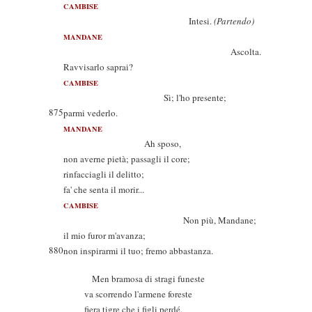
CAMBISE
Intesi.
(Partendo)
MANDANE
Ascolta.
Ravvisarlo saprai?
CAMBISE
Sì; l'ho presente;
875
parmi vederlo.
MANDANE
Ah sposo,
non averne pietà; passagli il core;
rinfacciagli il delitto;
fa' che senta il morir...
CAMBISE
Non più, Mandane;
il mio furor m'avanza;
880
non inspirarmi il tuo; fremo abbastanza.
Men bramosa di stragi funeste
va scorrendo l'armene foreste
fiera tigre che i figli perdé.