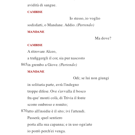
avidità di sangue.
CAMBISE
Io stesso, io voglio
sodisfarti, o Mandane. Addio.
(Partendo)
MANDANE
Ma dove?
CAMBISE
A ritrovare Alceo,
a trafiggergli il cor, sia pur nascosto
865
in grembo a Giove.
(Partendo)
MANDANE
Odi; se lui non giungi
in solitaria parte, avrà l'indegno
troppe difese. Ove s'avvalla il bosco
fra que' monti colà, di Trivia il fonte
scorre ombroso e romito;
870
atto all'insidie è il sito; ivi l'attendi.
Passerà; quel sentiero
porta alla sua capanna; e in uso ogn'arte
io porrò perch'ei venga.