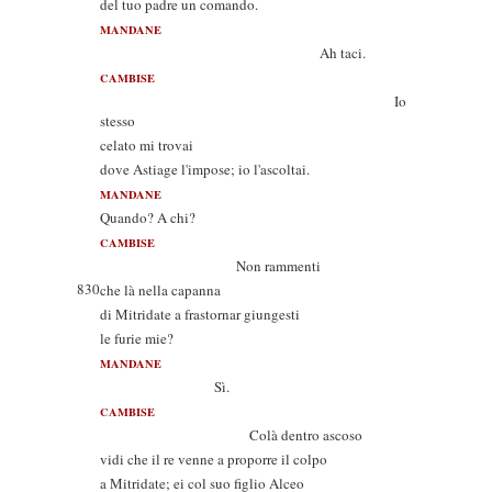
del tuo padre un comando.
MANDANE
Ah taci.
CAMBISE
Io
stesso
celato mi trovai
dove Astiage l'impose; io l'ascoltai.
MANDANE
Quando? A chi?
CAMBISE
Non rammenti
830
che là nella capanna
di Mitridate a frastornar giungesti
le furie mie?
MANDANE
Sì.
CAMBISE
Colà dentro ascoso
vidi che il re venne a proporre il colpo
a Mitridate; ei col suo figlio Alceo