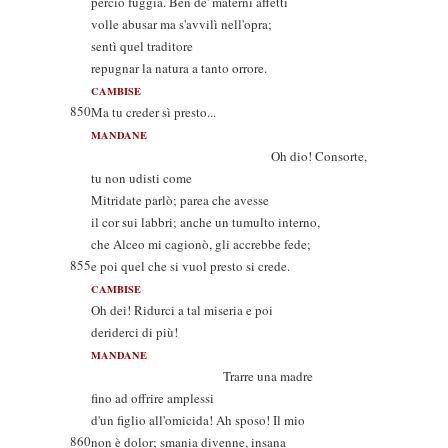
perciò fuggia. Ben de' materni affetti
volle abusar ma s'avvilì nell'opra;
sentì quel traditore
repugnar la natura a tanto orrore.
CAMBISE
850
Ma tu creder sì presto...
MANDANE
Oh dio! Consorte,
tu non udisti come
Mitridate parlò; parea che avesse
il cor sui labbri; anche un tumulto interno,
che Alceo mi cagionò, gli accrebbe fede;
855
e poi quel che si vuol presto si crede.
CAMBISE
Oh dei! Ridurci a tal miseria e poi
deriderci di più!
MANDANE
Trarre una madre
fino ad offrire amplessi
d'un figlio all'omicida! Ah sposo! Il mio
860
non è dolor; smania divenne, insana