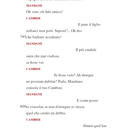
MANDANE
Oh vero, oh fido amico!
CAMBISE
E pure il figlio
serbarci non poté. Sapesti?... Oh dio
795
che barbaro accidente!
MANDANE
Il più crudele
saria che mai s'udisse,
se fosse ver.
CAMBISE
Se fosse vero? Ah dunque
ne possiam dubitar? Parla, Mandane;
consola il tuo Cambise.
MANDANE
E come posso
800
te consolar, se non distinguo io stessa
quel che creder mi debba.
CAMBISE
Almen qual hai