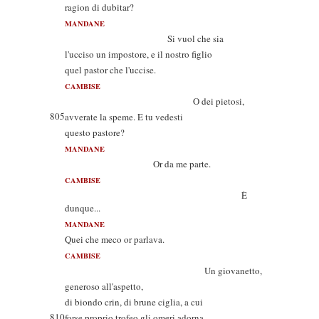
ragion di dubitar?
MANDANE
Si vuol che sia
l'ucciso un impostore, e il nostro figlio
quel pastor che l'uccise.
CAMBISE
O dei pietosi,
805
avverate la speme. E tu vedesti
questo pastore?
MANDANE
Or da me parte.
CAMBISE
È
dunque...
MANDANE
Quei che meco or parlava.
CAMBISE
Un giovanetto,
generoso all'aspetto,
di biondo crin, di brune ciglia, a cui
810
forse proprio trofeo gli omeri adorna