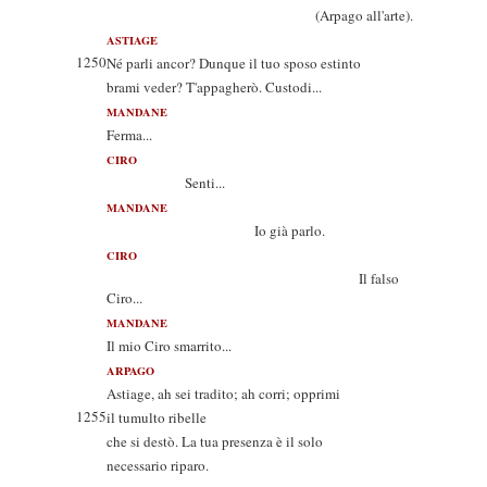
(Arpago all'arte).
ASTIAGE
1250
Né parli ancor? Dunque il tuo sposo estinto
brami veder? T'appagherò. Custodi...
MANDANE
Ferma...
CIRO
Senti...
MANDANE
Io già parlo.
CIRO
Il falso
Ciro...
MANDANE
Il mio Ciro smarrito...
ARPAGO
Astiage, ah sei tradito; ah corri; opprimi
1255
il tumulto ribelle
che si destò. La tua presenza è il solo
necessario riparo.