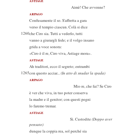
ASTIAGE
Aimè! Che avvenne?
ARPAGO
Confusamente il so. S'affretta a gara
verso il tempio ciascun. Colà si dice
1260
che Ciro sia. Tutti a vederlo, tutti
vanno a giurargli fede; e il volgo insano
grida a voce sonora:
«Ciro è il re, Ciro viva, Astiage mora».
ASTIAGE
Ah traditori, ecco il segreto; entrambi
1265
con questo acciar...
(In atto di snudar la spada)
ARPAGO
Mio re, che fai? Se Ciro
è ver che viva, in tuo poter conserva
la madre e il genitor; con questi pegni
lo faremo tremar.
ASTIAGE
Sì. Custodite
(Doppo aver
pensato)
dunque la coppia rea, sol perché sia