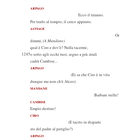
ARPAGO
Ecco il tiranno.
Per trarlo al tempio, il cerco appunto.
ASTIAGE
Or
dimmi,
(A Mandane)
qual è Ciro e dov'è? Nulla tacermi;
1245
o sotto agli occhi tuoi, segno a più strali
cadrà Cambise...
ARPAGO
(Ei sa che Ciro è in vita
dunque ma non ch'è Alceo).
MANDANE
Barbare stelle!
CAMBISE
Empio destino!
CIRO
(E tacito in disparte
sto del padre al periglio?)
ARPAGO