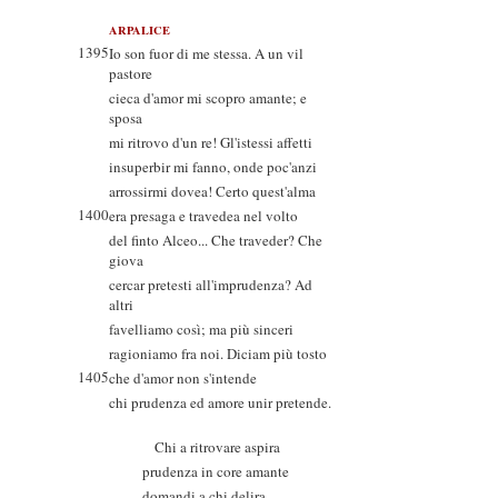
ARPALICE
1395
Io son fuor di me stessa. A un vil
pastore
cieca d'amor mi scopro amante; e
sposa
mi ritrovo d'un re! Gl'istessi affetti
insuperbir mi fanno, onde poc'anzi
arrossirmi dovea! Certo quest'alma
1400
era presaga e travedea nel volto
del finto Alceo... Che traveder? Che
giova
cercar pretesti all'imprudenza? Ad
altri
favelliamo così; ma più sinceri
ragioniamo fra noi. Diciam più tosto
1405
che d'amor non s'intende
chi prudenza ed amore unir pretende.
Chi a ritrovare aspira
prudenza in core amante
domandi a chi delira